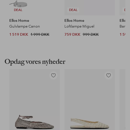
DEAL
DEAL
DE
Ellos Home
Ellos Home
Ellos
Gulvlampe Canon
Loftlampe Miguel
Barsto
1 519 DKK
1 999 DKK
759 DKK
999 DKK
1 59
Opdag vores nyheder
Tilføj
Tilføj
til
til
favoritter
favoritter