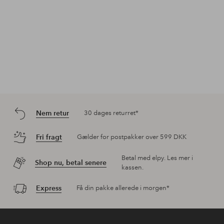
Nem retur
30 dages returret*
Fri fragt
Gælder for postpakker over 599 DKK
Betal med elpy. Les mer i
Shop nu, betal senere
kassen.
Express
Få din pakke allerede i morgen*