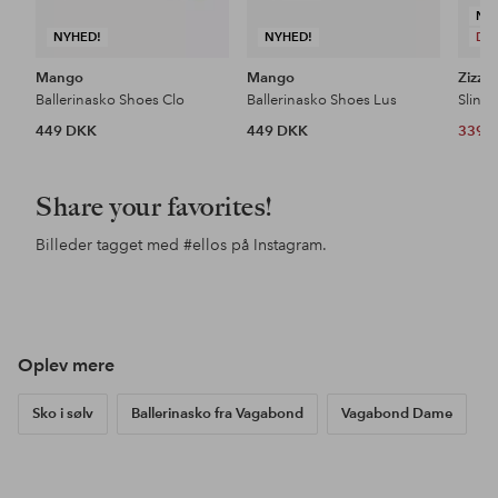
NY
NYHED!
NYHED!
DE
Mango
Mango
Zizzi
Ballerinasko Shoes Clo
Ballerinasko Shoes Lus
Sling
449 DKK
449 DKK
339 
Share your favorites!
Billeder tagget med
#ellos
på Instagram.
Opslag
ellosofficial
Opslag
ellosofficial
Ops
ello
offentliggjort
offentliggjort
offe
af
af
af
Oplev mere
Sko i sølv
Ballerinasko fra Vagabond
Vagabond Dame