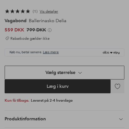
1
Vis detaljer
Vagabond
Ballerinasko Delia
559 DKK
799 DKK
Rabatkode gælder ikke
Køb nu, betal senere.
Læs mere
Vælg størrelse
Læg i kurv
Tilføj
til
Kun få tilbage.
Leveret på 2-4 hverdage
favoritte
Produktinformation