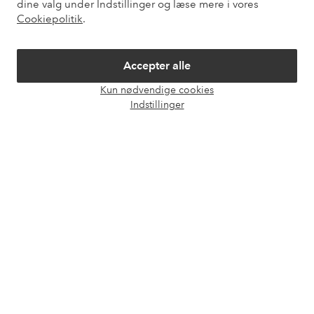
dine valg under Indstillinger og læse mere i vores
Mine sider
Cookiepolitik
.
Om Ellos
Accepter alle
Kun nødvendige cookies
Vores tjenester
Åbn
Indstillinger
chat
Vilkår
Venner
Sikre betalinger - betal nu eller del op
Vil du vide mere om
vores betalingsmuligheder
?
elpy
elpy