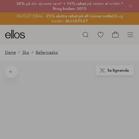
30%
på din dyreste vare*
+ 15% rabat
på resten af orden.*
Luk
Brug koden: 3015
OUTLET DEAL -
25% ekstra rabat på alt i vores outlet.
Brug
koden:
ALLOUTLET
Ellos
Gå
Søg
logo
til
Gå
-
favoritmarkerede
til
Dame
Sko
Ballerinasko
gå
produkter
indkøbskur
til
forsiden
Se lignende
Tilbage