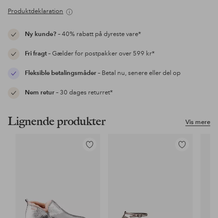
Produktdeklaration
Ny kunde?
– 40% rabatt på dyreste vare*
Fri fragt
– Gælder for postpakker over 599 kr*
Fleksible betalingsmåder
– Betal nu, senere eller del op
Nem retur
– 30 dages returret*
Lignende produkter
Vis mere
Tilføj
Tilføj
til
til
favoritter
favoritter