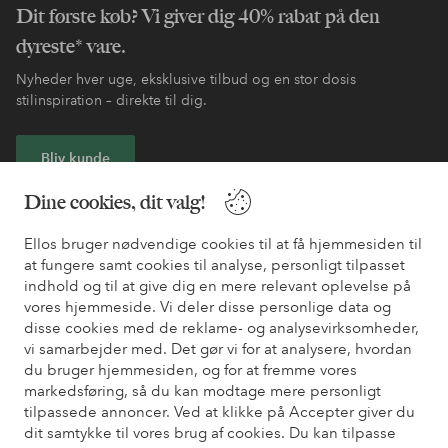
Dit første køb? Vi giver dig 40% rabat på den
dyreste* vare.
Nyheder hver uge, eksklusive tilbud og en stor dosis
stilinspiration – direkte til dig.
Bliv kunde
Dine cookies, dit valg!
* Se tilbudsbetingelser ved registrering
Ellos bruger nødvendige cookies til at få hjemmesiden til
at fungere samt cookies til analyse, personligt tilpasset
Har du brug for hjælp?
indhold og til at give dig en mere relevant oplevelse på
vores hjemmeside. Vi deler disse personlige data og
Du kan finde svar på de oftest stillede spørgsmål i vores FAQ.
disse cookies med de reklame- og analysevirksomheder,
Du kan også finde oplysninger om, hvordan du kontakter os.
vi samarbejder med. Det gør vi for at analysere, hvordan
du bruger hjemmesiden, og for at fremme vores
Kundeservice
Bestilling
Betalingsmåde
Le
markedsføring, så du kan modtage mere personligt
tilpassede annoncer. Ved at klikke på Accepter giver du
dit samtykke til vores brug af cookies. Du kan tilpasse