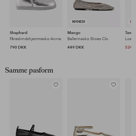
NYHED!
DE
Shepherd
Mango
Tamar
Fåreskindshjemmesko Annie
Ballerinasko Shoes Clo
Loafe
790 DKK
449 DKK
524 
Samme pasform
Tilføj
Tilføj
til
til
favoritter
favoritter