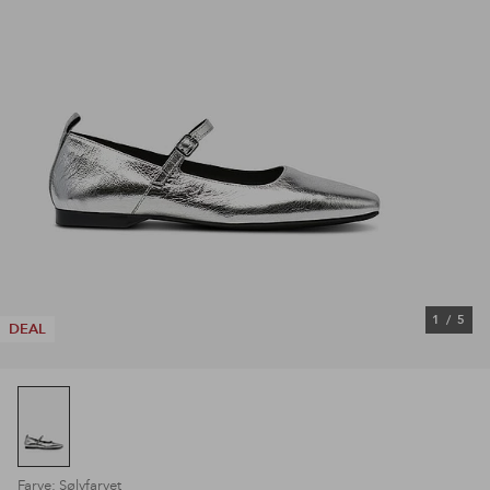
1
/
5
DEAL
Farve: Sølvfarvet