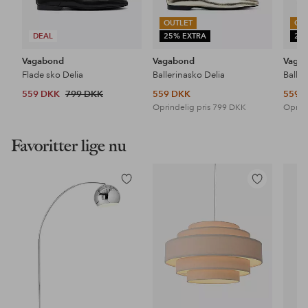
OUTLET
OU
DEAL
25% EXTRA
25
Vagabond
Vagabond
Vaga
Flade sko Delia
Ballerinasko Delia
Baller
559 DKK
799 DKK
559 DKK
559 
Oprindelig pris
799 DKK
Oprind
Favoritter lige nu
Tilføj
Tilføj
til
til
favoritter
favoritter