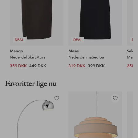
DEAL
DEAL
DE
Mango
Masai
Sele
Nederdel Skirt Aura
Nederdel maSeuloa
359 DKK
449 DKK
319 DKK
399 DKK
250 
Favoritter lige nu
Tilføj
Tilføj
til
til
favoritter
favoritter