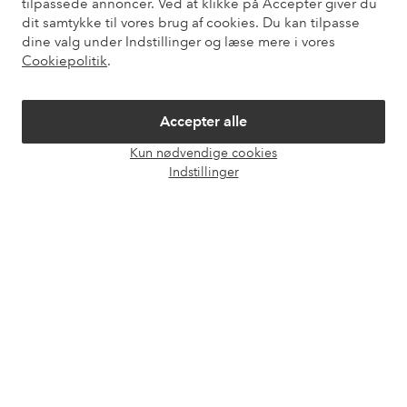
tilpassede annoncer. Ved at klikke på Accepter giver du
dit samtykke til vores brug af cookies. Du kan tilpasse
Vores tjenester
dine valg under Indstillinger og læse mere i vores
Cookiepolitik
.
Vilkår
Accepter alle
Venner
Kun nødvendige cookies
Åbn
Indstillinger
chat
Sikre betalinger - betal nu eller del op
Vil du vide mere om
vores betalingsmuligheder
?
elpy
elpy
Danmark - Vælg land
Facebook
Instagram
Pinterest
Youtube