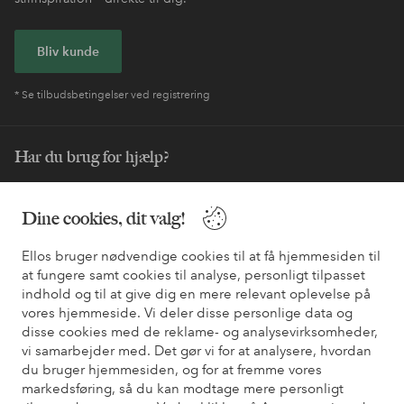
Bliv kunde
* Se tilbudsbetingelser ved registrering
Har du brug for hjælp?
Du kan finde svar på de oftest stillede spørgsmål i vores FAQ.
Du kan også finde oplysninger om, hvordan du kontakter os.
Dine cookies, dit valg!
Ellos bruger nødvendige cookies til at få hjemmesiden til
Kundeservice
Bestilling
Betalingsmåde
Le
at fungere samt cookies til analyse, personligt tilpasset
indhold og til at give dig en mere relevant oplevelse på
vores hjemmeside. Vi deler disse personlige data og
Mine sider
disse cookies med de reklame- og analysevirksomheder,
vi samarbejder med. Det gør vi for at analysere, hvordan
du bruger hjemmesiden, og for at fremme vores
Om Ellos
markedsføring, så du kan modtage mere personligt