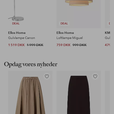
DEAL
DEAL
DE
Ellos Home
Ellos Home
KM H
Gulvlampe Canon
Loftlampe Miguel
Gulvt
1 519 DKK
1 999 DKK
759 DKK
999 DKK
479 
Opdag vores nyheder
Tilføj
Tilføj
til
til
favoritter
favoritter