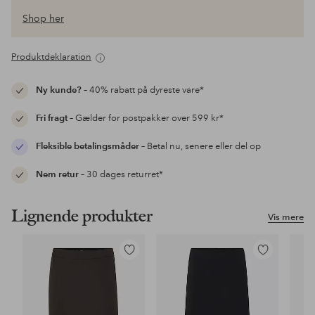
Shop her
Produktdeklaration
Ny kunde?
– 40% rabatt på dyreste vare*
Fri fragt
– Gælder for postpakker over 599 kr*
Fleksible betalingsmåder
– Betal nu, senere eller del op
Nem retur
– 30 dages returret*
Lignende produkter
Vis mere
Tilføj
Tilføj
til
til
favoritter
favoritter