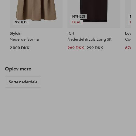
NYHED!
NY
NYHED!
DEAL
DE
Stylein
ICHI
Levi's
Nederdel Sorina
Nederdel ihLuls Long SK
2 000 DKK
269 DKK
299 DKK
674 
Oplev mere
Sorte nederdele