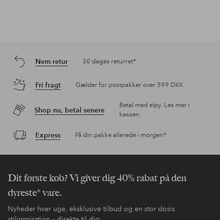
Nem retur
30 dages returret*
Fri fragt
Gælder for postpakker over 599 DKK
Betal med elpy. Les mer i
Shop nu, betal senere
kassen.
Express
Få din pakke allerede i morgen*
Dit første køb? Vi giver dig 40% rabat på den
dyreste* vare.
Nyheder hver uge, eksklusive tilbud og en stor dosis
stilinspiration – direkte til dig.