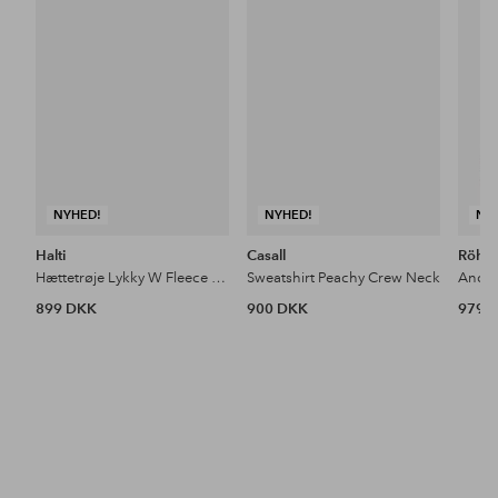
favoritter
favoritter
NYHED!
NYHED!
NY
Halti
Casall
Röhni
Hættetrøje Lykky W Fleece Pullover
Sweatshirt Peachy Crew Neck
Anora
899 DKK
900 DKK
979 