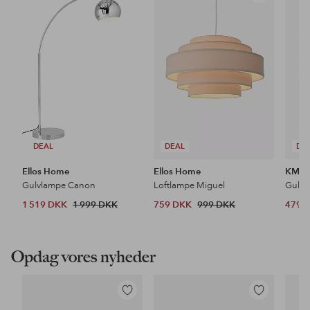
til
til
favoritter
favoritter
DEAL
DEAL
DE
Ellos Home
Ellos Home
KM H
Gulvlampe Canon
Loftlampe Miguel
Gulvt
1 519 DKK
1 999 DKK
759 DKK
999 DKK
479 
Opdag vores nyheder
Tilføj
Tilføj
til
til