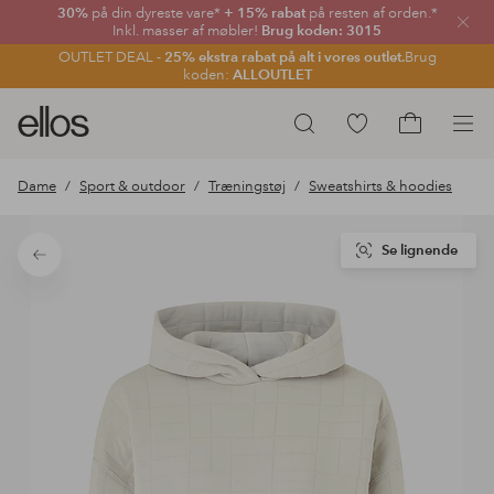
30%
på din dyreste vare*
+ 15% rabat
på resten af orden.*
Luk
Inkl. masser af møbler!
Brug koden: 3015
OUTLET DEAL -
25% ekstra rabat på alt i vores outlet.
Brug
koden:
ALLOUTLET
Ellos
Gå
Søg
logo
til
Gå
-
favoritmarkerede
til
Dame
Sport & outdoor
Træningstøj
Sweatshirts & hoodies
gå
produkter
indkøbskur
til
forsiden
Se lignende
Tilbage