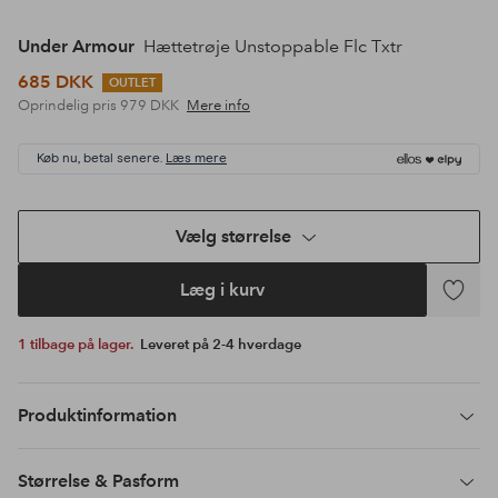
Under Armour
Hættetrøje Unstoppable Flc Txtr
685 DKK
OUTLET
Oprindelig pris
979 DKK
Mere info
Køb nu, betal senere.
Læs mere
Vælg størrelse
Læg i kurv
Tilføj
til
1 tilbage på lager.
Leveret på 2-4 hverdage
favoritte
Produktinformation
Størrelse & Pasform