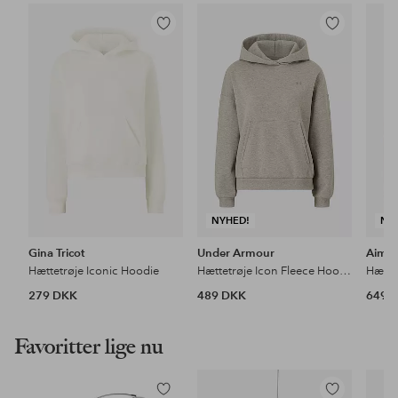
Tilføj
Tilføj
til
til
favoritter
favoritter
NYHED!
NY
Gina Tricot
Under Armour
Aim'
Hættetrøje Iconic Hoodie
Hættetrøje Icon Fleece Hoodie
279 DKK
489 DKK
649 
Favoritter lige nu
Tilføj
Tilføj