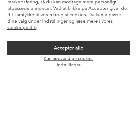
markedsføring, så du kan modtage mere personligt
tilpassede annoncer. Ved at klikke på Accepter giver du
dit samtykke til vores brug af cookies. Du kan tilpasse
Vores tjenester
dine valg under Indstillinger og læse mere i vores
Cookiepolitik
.
Vilkår
Accepter alle
Venner
Kun nødvendige cookies
Åbn
Indstillinger
chat
Sikre betalinger - betal nu eller del op
Vil du vide mere om
vores betalingsmuligheder
?
elpy
elpy
Danmark - Vælg land