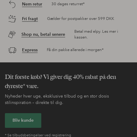
Nem retur
30 dages returret*
Fri fragt
Gælder for postpakker over 599 DKK
Betal med elpy. Les mer i
Shop nu, betal senere
kassen.
Express
Få din pakke allerede i morgen*
Dit første køb? Vi giver dig 40% rabat på den
dyreste* vare.
Nyheder hver uge, eksklusive tilbud og en stor dosis
stilinspiration – direkte til dig.
Bliv kunde
* Se tilbudsbetingelser ved registrering