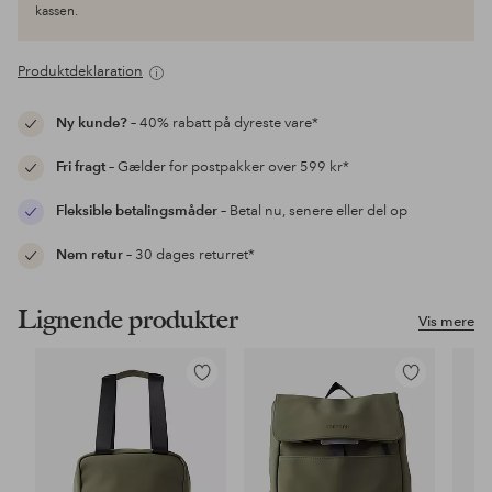
kassen.
Produktdeklaration
Ny kunde?
– 40% rabatt på dyreste vare*
Fri fragt
– Gælder for postpakker over 599 kr*
Fleksible betalingsmåder
– Betal nu, senere eller del op
Nem retur
– 30 dages returret*
Lignende produkter
Vis mere
Tilføj
Tilføj
til
til
favoritter
favoritter