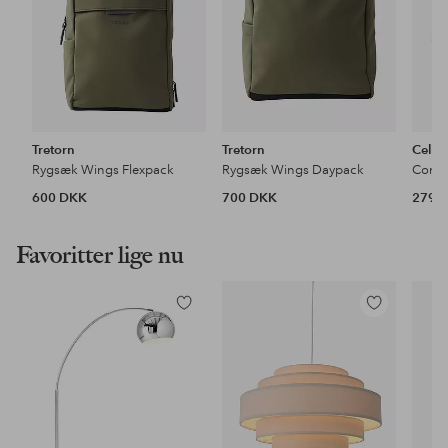
Tretorn
Tretorn
Celly
Rygsæk Wings Flexpack
Rygsæk Wings Daypack
Compu
600 DKK
700 DKK
279 
Favoritter lige nu
Tilføj
Tilføj
til
til
favoritter
favoritter