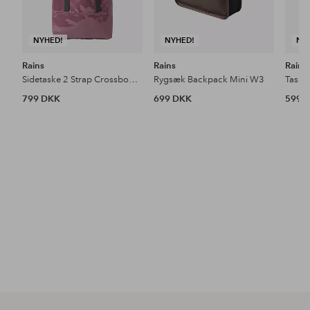
NYHED!
NYHED!
NY
Rains
Rains
Rains
Sidetaske 2 Strap Crossbody Bag W3
Rygsæk Backpack Mini W3
Taske
799 DKK
699 DKK
599 