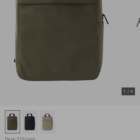
1
/
4
Farve: 510/rosin