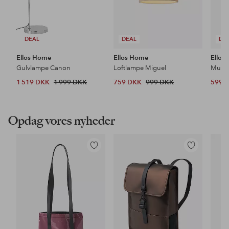
DEAL
DEAL
DE
Ellos Home
Ellos Home
Ellos
Gulvlampe Canon
Loftlampe Miguel
1 519 DKK
1 999 DKK
759 DKK
999 DKK
599 
Opdag vores nyheder
Tilføj
Tilføj
til
til
favoritter
favoritter