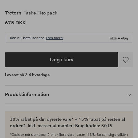
Tretorn
Taske Flexpack
675 DKK
Køb nu, betal senere.
Læs mere
Læg i kurv
Tilføj
til
Leveret på 2-4 hverdage
favoritte
Produktinformation
30% rabat på din dyreste vare* + 15% rabat på resten af
ordren*. Inkl. masser af møbler! Brug koden: 3015
*Gælder når du køber 2 eller flere varer t.o.m. 11/8. Se samtlige vilkår i