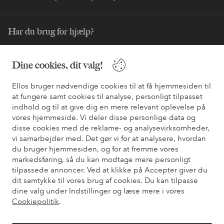
Har du brug for hjælp?
Du kan finde svar på de oftest stillede spørgsmål i vores FAQ.
Du kan også finde oplysninger om, hvordan du kontakter os.
Dine cookies, dit valg!
Ellos bruger nødvendige cookies til at få hjemmesiden til
Kundeservice
Bestilling
Betalingsmåde
Le
at fungere samt cookies til analyse, personligt tilpasset
indhold og til at give dig en mere relevant oplevelse på
vores hjemmeside. Vi deler disse personlige data og
Mine sider
disse cookies med de reklame- og analysevirksomheder,
vi samarbejder med. Det gør vi for at analysere, hvordan
du bruger hjemmesiden, og for at fremme vores
Om Ellos
markedsføring, så du kan modtage mere personligt
tilpassede annoncer. Ved at klikke på Accepter giver du
dit samtykke til vores brug af cookies. Du kan tilpasse
Vores tjenester
dine valg under Indstillinger og læse mere i vores
Cookiepolitik
.
Vilkår