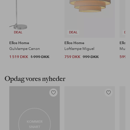
DEAL
DEAL
DE
Ellos Home
Ellos Home
Ellos
Gulvlampe Canon
Loftlampe Miguel
1 519 DKK
1 999 DKK
759 DKK
999 DKK
599 
Opdag vores nyheder
Tilføj
Tilføj
til
til
favoritter
favoritter
KOMMER
SNART