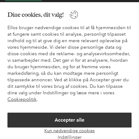
* Se tilbudsbetingelser ved registrering
Dine cookies, dit valg!
Ellos bruger nødvendige cookies til at få hjemmesiden til
Har du brug for hjælp?
at fungere samt cookies til analyse, personligt tilpasset
indhold og til at give dig en mere relevant oplevelse på
Du kan finde svar på de oftest stillede spørgsmål i vores FAQ.
vores hjemmeside. Vi deler disse personlige data og
Du kan også finde oplysninger om, hvordan du kontakter os.
disse cookies med de reklame- og analysevirksomheder,
vi samarbejder med. Det gør vi for at analysere, hvordan
Kundeservice
Bestilling
Betalingsmåde
Le
du bruger hjemmesiden, og for at fremme vores
markedsføring, så du kan modtage mere personligt
tilpassede annoncer. Ved at klikke på Accepter giver du
dit samtykke til vores brug af cookies. Du kan tilpasse
Mine sider
dine valg under Indstillinger og læse mere i vores
Cookiepolitik
.
Om Ellos
Accepter alle
Vores tjenester
Kun nødvendige cookies
Åbn
Indstillinger