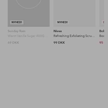
NYHED!
NYHED!
DE
Sunday Rain
Nivea
Bobby
Warm Vanilla Sugar 400G Scrub
Refreshing Exfoliating Scrub 150 Ml
Body 
69 DKK
99 DKK
95 D