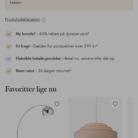
kassen.
Produktdeklaration
Ny kunde?
– 40% rabatt på dyreste vare*
Fri fragt
– Gælder for postpakker over 599 kr*
Fleksible betalingsmåder
– Betal nu, senere eller del op
Nem retur
– 30 dages returret*
Favoritter lige nu
Tilføj
Tilføj
til
til
favoritter
favoritter