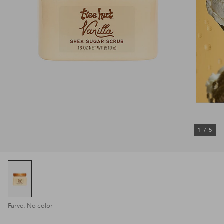
1
/
5
Farve: No color