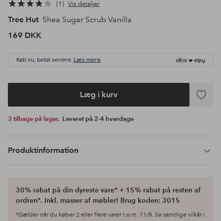
1
Vis detaljer
Tree Hut
Shea Sugar Scrub Vanilla
169 DKK
Køb nu, betal senere.
Læs mere
Læg i kurv
Tilføj
til
3 tilbage på lager.
Leveret på 2-4 hverdage
favoritte
Produktinformation
30% rabat på din dyreste vare* + 15% rabat på resten af
ordren*. Inkl. masser af møbler! Brug koden: 3015
*Gælder når du køber 2 eller flere varer t.o.m. 11/8. Se samtlige vilkår i