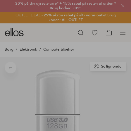
30%
på din dyreste vare*
+ 15% rabat
på resten af orden.*
Luk
Brug koden: 3015
OUTLET DEAL -
25% ekstra rabat på alt i vores outlet.
Brug
koden:
ALLOUTLET
Ellos
Gå
Søg
logo
til
Gå
-
favoritmarkerede
til
Bolig
Elektronik
Computertilbehør
gå
produkter
indkøbskur
til
forsiden
Se lignende
Tilbage