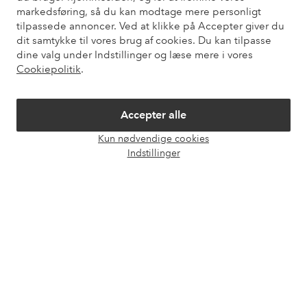
markedsføring, så du kan modtage mere personligt
tilpassede annoncer. Ved at klikke på Accepter giver du
dit samtykke til vores brug af cookies. Du kan tilpasse
Mine sider
dine valg under Indstillinger og læse mere i vores
Cookiepolitik
.
Om Ellos
Accepter alle
Vores tjenester
Kun nødvendige cookies
Åbn
Indstillinger
chat
Vilkår
Venner
Sikre betalinger - betal nu eller del op
Vil du vide mere om
vores betalingsmuligheder
?
elpy
elpy