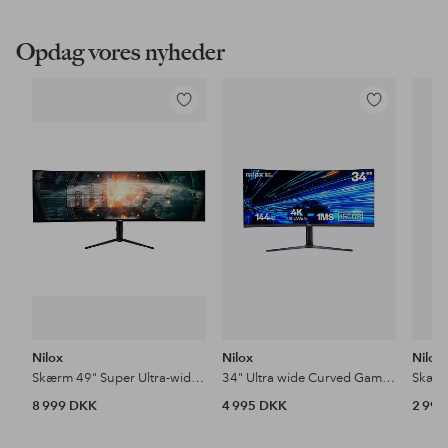
Opdag vores nyheder
Tilføj
Tilføj
til
til
favoritter
favoritter
Nilox
Nilox
Nilox
Skærm 49" Super Ultra-wide Curved Gaming IPS DQHD 144Hz 1ms
34" Ultra wide Curved Gaming MVA UWQHD 144Hz 1ms
8 999 DKK
4 995 DKK
2 99