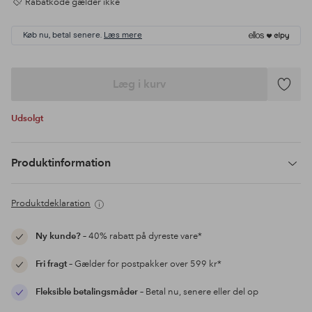
Rabatkode gælder ikke
Køb nu, betal senere.
Læs mere
Læg i kurv
Tilføj
til
Udsolgt
favoritte
Produktinformation
Produktdeklaration
Ny kunde?
– 40% rabatt på dyreste vare*
Fri fragt
– Gælder for postpakker over 599 kr*
Fleksible betalingsmåder
– Betal nu, senere eller del op