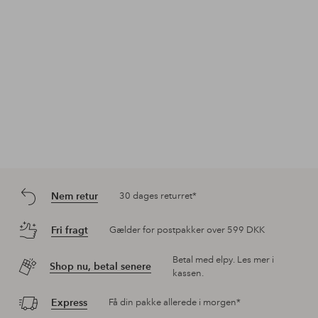
Nem retur
30 dages returret*
Fri fragt
Gælder for postpakker over 599 DKK
Betal med elpy. Les mer i
Shop nu, betal senere
kassen.
Express
Få din pakke allerede i morgen*