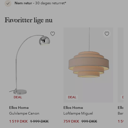
Nem retur
– 30 dages returret*
Favoritter lige nu
Tilføj
Tilføj
til
til
favoritter
favoritter
DEAL
DEAL
DE
Ellos Home
Ellos Home
Ellos
Gulvlampe Canon
Loftlampe Miguel
Barsto
1 519 DKK
1 999 DKK
759 DKK
999 DKK
1 59