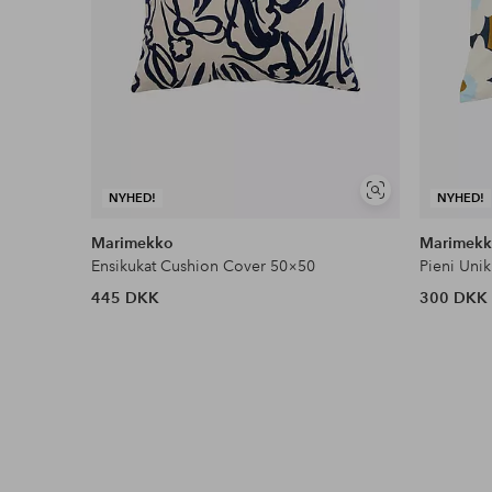
Se
NYHED!
NYHED!
lignende
Marimekko
Marimek
Ensikukat Cushion Cover 50×50
Pieni Uni
445 DKK
300 DKK