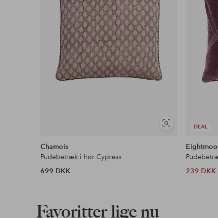
Se
DEAL
lignende
Chamois
Eightmoo
Pudebetræk i hør Cypress
Pudebetr
699 DKK
239 DKK
Favoritter lige nu