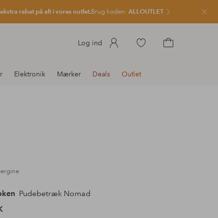
kstra rabat på alt i vores outlet.
Brug koden:
ALLOUTLET
Luk
Gå
Log ind
til
Gå
favoritmarkerede
til
r
Elektronik
Mærker
Deals
Outlet
produkter
indkøbskurven
bergine
oken
Pudebetræk Nomad
K