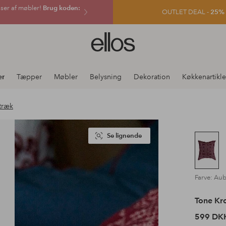
sser af møbler!
Brug koden:
OUTLET DEAL -
25% e
Ellos
logo
-
gå
er
Tæpper
Møbler
Belysning
Dekoration
Køkkenartikle
til
forsiden
træk
Se lignende
Farve: Au
Tone Kr
599 DK