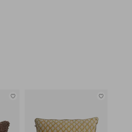
Tilføj
Tilføj
til
til
favoritter
favoritter