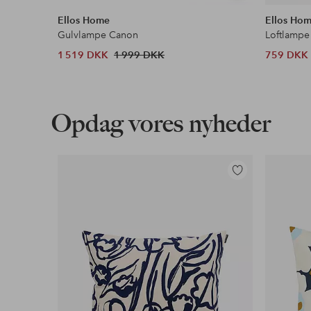
lignende
Ellos Home
Ellos Ho
Gulvlampe Canon
Loftlampe
1 519 DKK
1 999 DKK
759 DKK
Opdag vores nyheder
Tilføj
til
favoritter