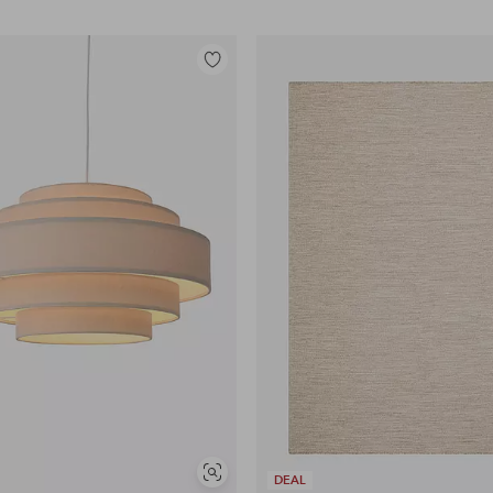
Tilføj
til
favoritter
Se
DEAL