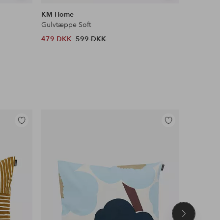
lignende
lignende
KM Home
Spinder 
Gulvtæppe Soft
Skostativ
479 DKK
599 DKK
1 306 D
Tilføj
Tilføj
til
til
favoritter
favoritter
Næste