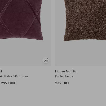
Se
lignende
d
House Nordic
æk Malva 50x50 cm
Pude, Tavira
299 DKK
239 DKK