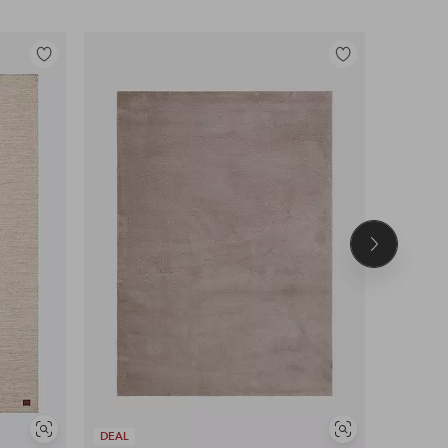
Tilføj
Tilføj
til
til
favoritter
favoritter
Næste
produkt
Se
Se
DEAL
DEAL