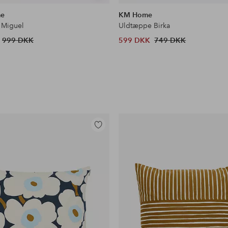
lignende
me
KM Home
 Miguel
Uldtæppe Birka
999 DKK
599 DKK
749 DKK
Tilføj
til
favoritter