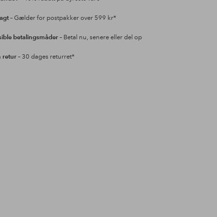
ragt
– Gælder for postpakker over 599 kr*
sible betalingsmåder
– Betal nu, senere eller del op
retur
– 30 dages returret*