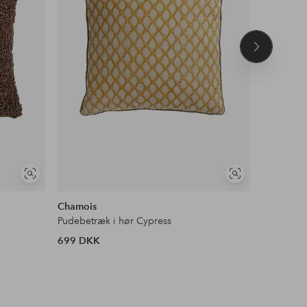
Næste
produkt
Se
Se
DEAL
lignende
lignende
Chamois
Eightmo
Pudebetræk i hør Cypress
Pudebetr
699 DKK
143 DKK