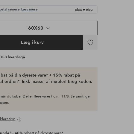
betal senere.
Læs mere
60X60
Læg i kurv
Tilføj
til
å 6-8 hverdage
favoritter
bat på din dyreste vare* + 15% rabat på
af ordren*. Inkl. masser af møbler! Brug koden:
når du køber 2 eller flere varer t.o.m. 11/8. Se samtlige
kassen.
klaration
kunde?
– 40% rabatt på dyreste vare*