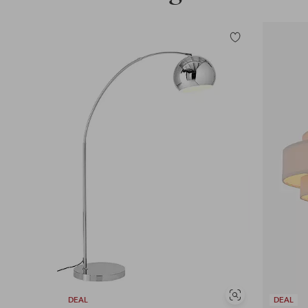
Tilføj
til
favoritter
Se
DEAL
DEAL