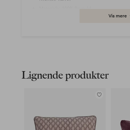
Materiale: 100% Bomuld
Vis mere
Udformning: Musselin
Varenummer: 2101418-01-32
Download højopløst billede
Fri fragt
Gælder for postpakker over 599 kr
Lignende produkter
Læs mere
Tilføj
til
Faktura & Konto
favoritter
Vores mest fordelagtige betalingsmetode
Læs mere