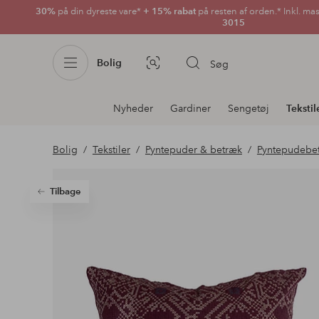
30%
på din dyreste vare*
+ 15% rabat
på resten af orden.* Inkl. ma
3015
Bolig
Søg
Billedsøgning
Afdelningsnavigation
Nyheder
Gardiner
Sengetøj
Tekstil
Bolig
Tekstiler
Pyntepuder & betræk
Pyntepudebe
Tilbage