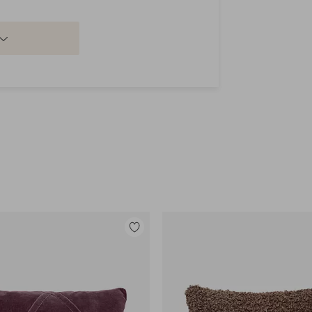
Tilføj
til
favoritter