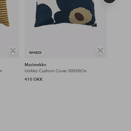
produkt
Se
Se
NYHED!
NYHED!
lignende
lignende
Marimekko
Ellos Ho
cm
Unikko Cushion Cover 50X50Cm
Pudebetræ
410 DKK
179 DKK