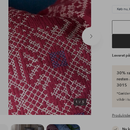
Køb nu, 
Næste
produkt
Leveret p
30% ra
resten 
3015
*Gælder 
vilkår i 
1
/
5
Produktde
Ny 