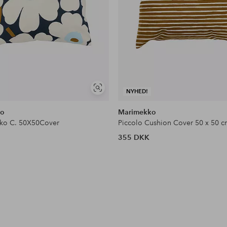
Se
NYHED!
lignende
ko
Marimekko
kko C. 50X50Cover
Piccolo Cushion Cover 50 x 50 
355 DKK