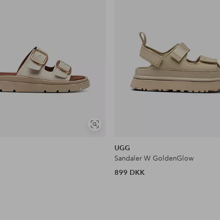
Se
lignende
UGG
Sandaler W GoldenGlow
899 DKK