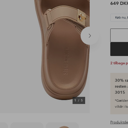
649 DK
Køb nu, 
Næste
produkt
2 tilbage 
30% ra
resten 
3015
1
/
5
*Gælder 
vilkår i 
Produktde