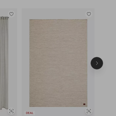
Tilføj
Tilføj
til
til
favoritter
favoritter
Næste
produkt
Se
Se
DEAL
DEAL