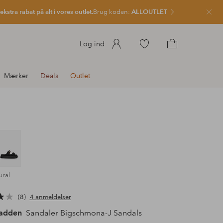
kstra rabat på alt i vores outlet.
Brug koden:
ALLOUTLET
Luk
Gå
Log ind
til
Gå
favoritmarkerede
til
Mærker
Deals
Outlet
produkter
indkøbskurven
ural
8
4 anmeldelser
adden
Sandaler Bigschmona-J Sandals