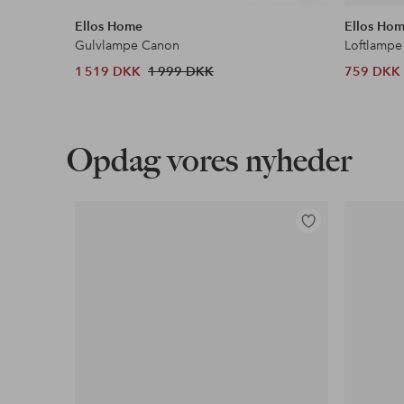
lignende
Ellos Home
Ellos Ho
Gulvlampe Canon
Loftlampe
1 519 DKK
1 999 DKK
759 DKK
Opdag vores nyheder
Tilføj
til
favoritter