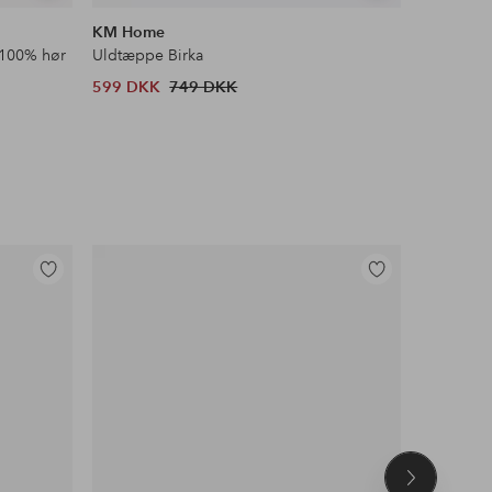
lignende
lignende
KM Home
KM Hom
 100% hør
Uldtæppe Birka
Gulvtæpp
599 DKK
749 DKK
479 DKK
Tilføj
Tilføj
til
til
favoritter
favoritter
Næste