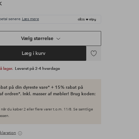
K
betal senere.
Læs mere
Vælg størrelse
Læg i kurv
Tilføj
til
på lager.
Leveret på 2-4 hverdage
favoritter
bat på din dyreste vare* + 15% rabat på
af ordren*. Inkl. masser af møbler! Brug koden:
når du køber 2 eller flere varer t.o.m. 11/8. Se samtlige
kassen.
klaration