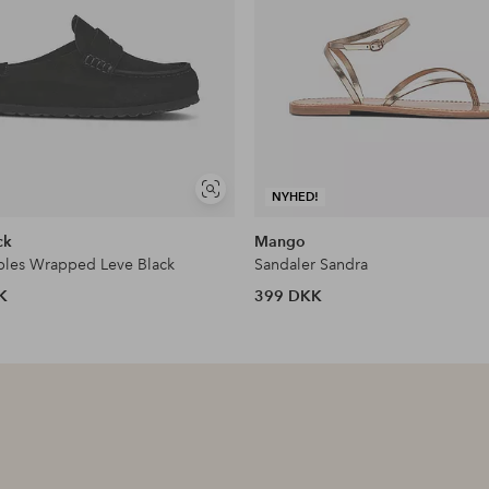
Se
NYHED!
lignende
ck
Mango
ples Wrapped Leve Black
Sandaler Sandra
K
399 DKK