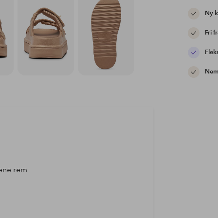
Ny 
Fri f
Flek
Nem 
 ene rem