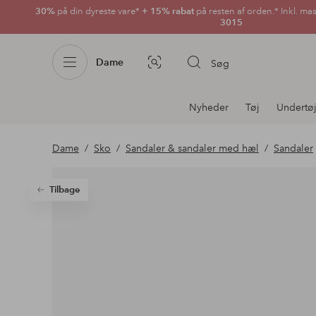
30%
på din dyreste vare*
+ 15% rabat
på resten af orden.* Inkl. ma
3015
Dame
Søg
Billedsøgning
Afdelningsnavigation
Nyheder
Tøj
Undertø
Dame
Sko
Sandaler & sandaler med hæl
Sandaler
Tilbage