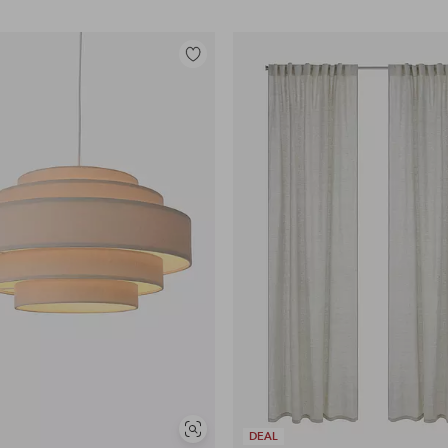
Tilføj
til
favoritter
Se
DEAL