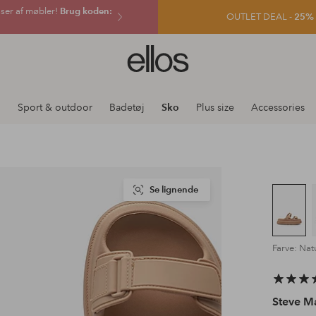
sser af møbler!
Brug koden:
OUTLET DEAL -
25% e
Ellos
logo
-
gå
j
Sport & outdoor
Badetøj
Sko
Plus size
Accessories
til
forsiden
Se lignende
Farve: Nat
Steve M