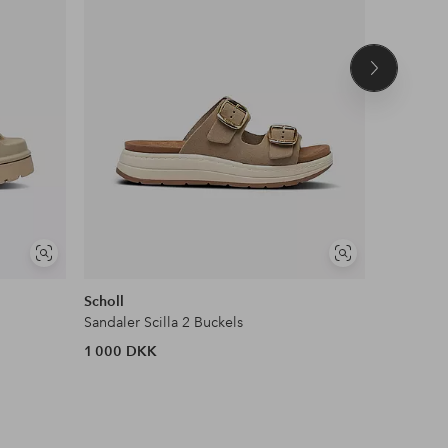
Næste
produkt
Se
Se
lignende
lignende
Scholl
Tommy Hil
Sandaler Scilla 2 Buckels
Sandaler 
1 000 DKK
399 DKK