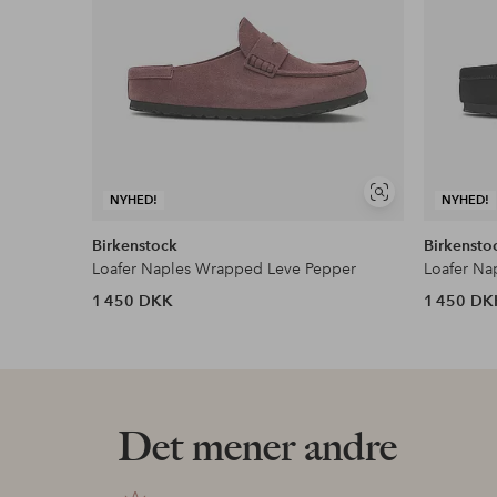
Se
NYHED!
NYHED!
lignende
Birkenstock
Birkensto
Loafer Naples Wrapped Leve Pepper
Loafer Na
1 450 DKK
1 450 DK
Det mener andre