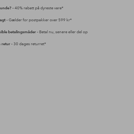
kunde?
– 40% rabatt på dyreste vare*
ragt
– Gælder for postpakker over 599 kr*
sible betalingsmåder
– Betal nu, senere eller del op
retur
– 30 dages returret*