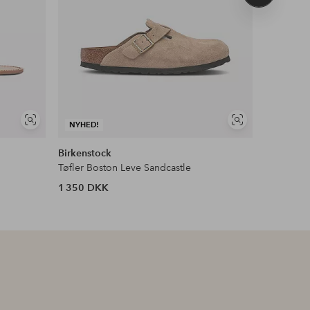
produkt
Se
Se
NYHED!
NYHED!
lignende
lignende
Birkenstock
Mango
Tøfler Boston Leve Sandcastle
Sandaler
1 350 DKK
449 DKK