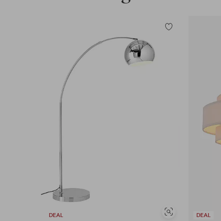
Tilføj
til
favoritter
Se
DEAL
DEAL