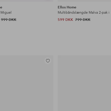
lignende
me
Ellos Home
 Miguel
Multibåndslængde Malva 2-pak i
999 DKK
599 DKK
799 DKK
Tilføj
til
favoritter