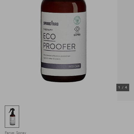
1
/
4
Farve: Spray