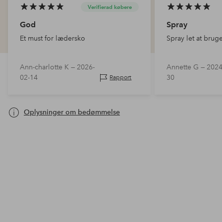
Verifierad købere
God
Spray
Et must for lædersko
Spray let at brug
Ann-charlotte K —
2026-
Annette G —
2024
02-14
30
Rapport
Oplysninger om bedømmelse