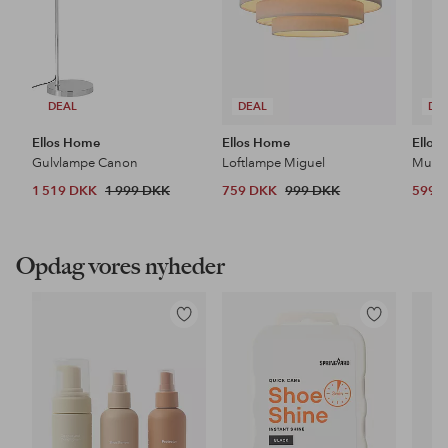
DEAL
DEAL
DE
Ellos Home
Ellos Home
Ellos
Gulvlampe Canon
Loftlampe Miguel
1 519 DKK
1 999 DKK
759 DKK
999 DKK
599 
Opdag vores nyheder
Tilføj
Tilføj
til
til
favoritter
favoritter