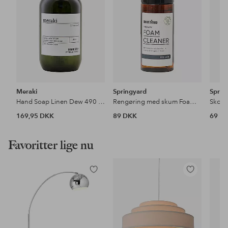
Meraki
Springyard
Sprin
Hand Soap Linen Dew 490 ml
Rengøring med skum Foam Cleaner
Skocr
169,95 DKK
89 DKK
69 D
Favoritter lige nu
Tilføj
Tilføj
til
til
favoritter
favoritter