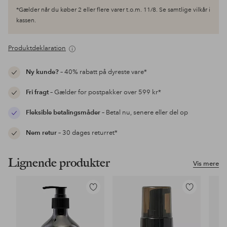
*Gælder når du køber 2 eller flere varer t.o.m. 11/8. Se samtlige vilkår i
kassen.
Produktdeklaration
Ny kunde?
– 40% rabatt på dyreste vare*
Fri fragt
– Gælder for postpakker over 599 kr*
Fleksible betalingsmåder
– Betal nu, senere eller del op
Nem retur
– 30 dages returret*
Lignende produkter
Vis mere
Tilføj
Tilføj
til
til
favoritter
favoritter