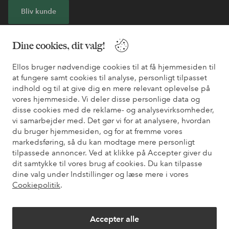
Bliv kunde
* Se tilbudsbetingelser ved registrering
Dine cookies, dit valg!
Ellos bruger nødvendige cookies til at få hjemmesiden til
Har du brug for hjælp?
at fungere samt cookies til analyse, personligt tilpasset
indhold og til at give dig en mere relevant oplevelse på
Du kan finde svar på de oftest stillede spørgsmål i vores FAQ.
vores hjemmeside. Vi deler disse personlige data og
Du kan også finde oplysninger om, hvordan du kontakter os.
disse cookies med de reklame- og analysevirksomheder,
vi samarbejder med. Det gør vi for at analysere, hvordan
Kundeservice
Bestilling
Betalingsmåde
Le
du bruger hjemmesiden, og for at fremme vores
markedsføring, så du kan modtage mere personligt
tilpassede annoncer. Ved at klikke på Accepter giver du
dit samtykke til vores brug af cookies. Du kan tilpasse
Mine sider
dine valg under Indstillinger og læse mere i vores
Cookiepolitik
.
Om Ellos
Accepter alle
Vores tjenester