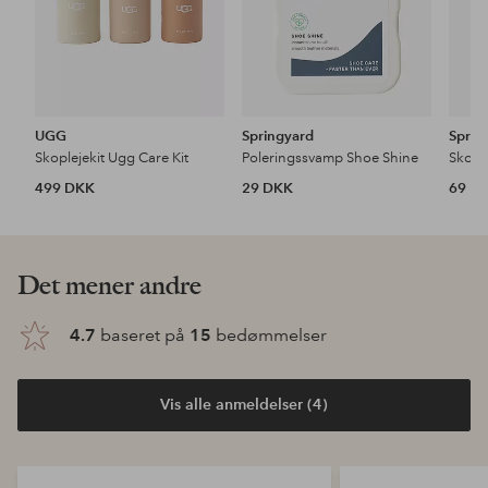
UGG
Springyard
Sprin
Skoplejekit Ugg Care Kit
Poleringssvamp Shoe Shine
Skocr
499 DKK
29 DKK
69 D
Det mener andre
4.7
baseret på
15
bedømmelser
Vis alle anmeldelser (4)