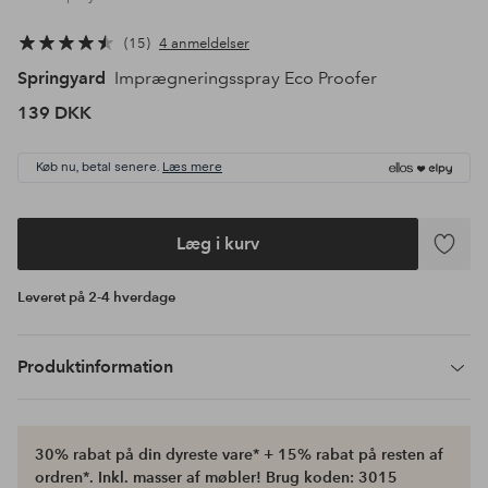
15
4 anmeldelser
Springyard
Imprægneringsspray Eco Proofer
139 DKK
Køb nu, betal senere.
Læs mere
Læg i kurv
Tilføj
til
Leveret på 2-4 hverdage
favoritte
Produktinformation
30% rabat på din dyreste vare* + 15% rabat på resten af
ordren*. Inkl. masser af møbler! Brug koden: 3015