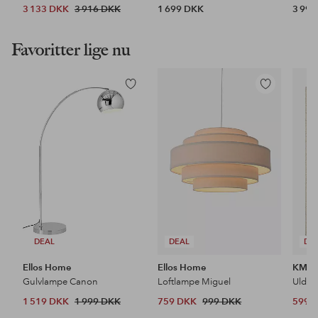
3 133 DKK
3 916 DKK
1 699 DKK
3 99
Favoritter lige nu
Tilføj
Tilføj
til
til
favoritter
favoritter
DEAL
DEAL
DE
Ellos Home
Ellos Home
KM H
Gulvlampe Canon
Loftlampe Miguel
Uldtæ
1 519 DKK
1 999 DKK
759 DKK
999 DKK
599 