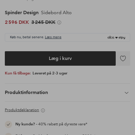
Spinder Design
Sidebord Alto
2 596 DKK
3 245 DKK
Køb nu, betal senere.
Læs mere
Læg i kurv
Tilføj
til
Kun få tilbage:
Leveret på 2-3 uger
favoritte
Produktinformation
Produktdeklaration
Ny kunde?
– 40% rabatt på dyreste vare*