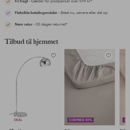
Fri fragt
– Gælder for postpakker over 599 kr*
Fleksible betalingsmåder
– Betal nu, senere eller del op
Nem retur
– 30 dages returret*
Tilbud til hjemmet
Tilføj
Tilføj
til
til
favoritter
favoritter
DEAL
COSYBED 30%
CO