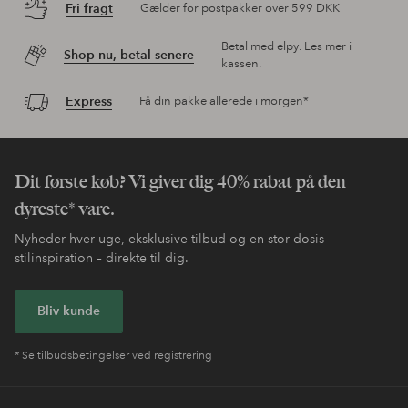
Fri fragt
Gælder for postpakker over 599 DKK
Betal med elpy. Les mer i
Shop nu, betal senere
kassen.
Express
Få din pakke allerede i morgen*
Dit første køb? Vi giver dig 40% rabat på den
dyreste* vare.
Nyheder hver uge, eksklusive tilbud og en stor dosis
stilinspiration – direkte til dig.
Bliv kunde
* Se tilbudsbetingelser ved registrering