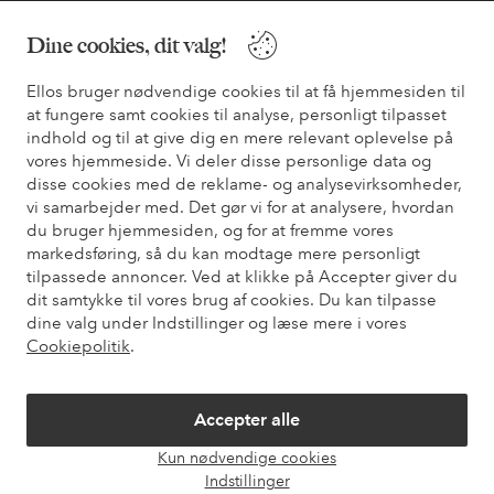
Dine cookies, dit valg!
Vilkår
Ellos bruger nødvendige cookies til at få hjemmesiden til
Venner
at fungere samt cookies til analyse, personligt tilpasset
indhold og til at give dig en mere relevant oplevelse på
vores hjemmeside. Vi deler disse personlige data og
disse cookies med de reklame- og analysevirksomheder,
Sikre betalinger - betal nu eller del op
vi samarbejder med. Det gør vi for at analysere, hvordan
du bruger hjemmesiden, og for at fremme vores
Vil du vide mere om
vores betalingsmuligheder
?
markedsføring, så du kan modtage mere personligt
elpy
elpy
tilpassede annoncer. Ved at klikke på Accepter giver du
dit samtykke til vores brug af cookies. Du kan tilpasse
dine valg under Indstillinger og læse mere i vores
Cookiepolitik
.
Danmark - Vælg land
Accepter alle
Facebook
Instagram
Pinterest
Youtube
Kun nødvendige cookies
Åbn
Indstillinger