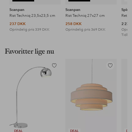
Scanpan
Scanpan
Spind
Rist Techniq 23,5x23,5 cm
Rist Techniq 27x27 cm
Retro
237 DKK
258 DKK
2 23
Oprindelig pris
339 DKK
Oprindelig pris
369 DKK
Oprind
Tidl. l
Favoritter lige nu
Tilføj
Tilføj
til
til
favoritter
favoritter
DEAL
DEAL
DE