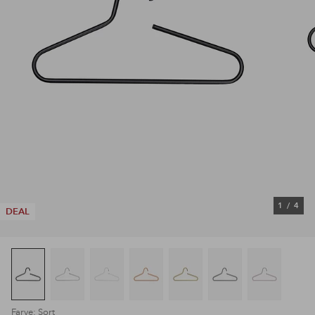
1
/
4
DEAL
Farve: Sort