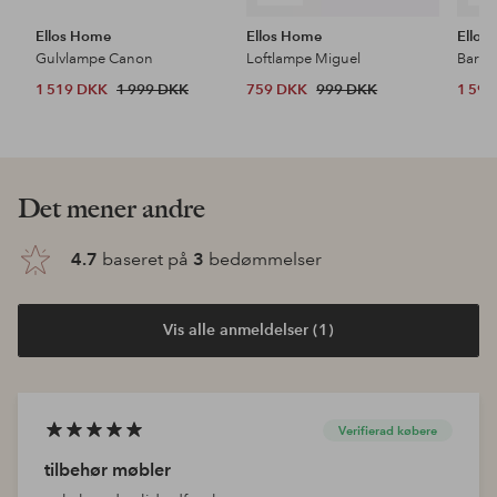
Ellos Home
Ellos Home
Ellos
Gulvlampe Canon
Loftlampe Miguel
Barsto
1 519 DKK
1 999 DKK
759 DKK
999 DKK
1 59
Det mener andre
4.7
baseret på
3
bedømmelser
Vis alle anmeldelser (1)
Verifierad købere
tilbehør møbler