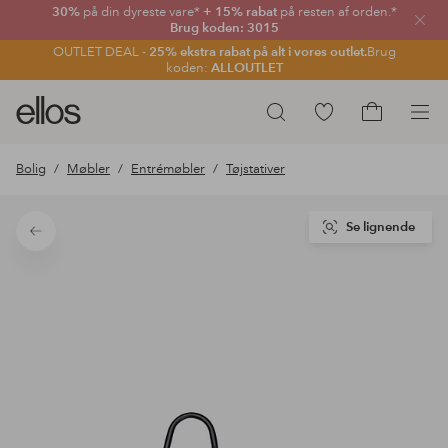
30%
på din dyreste vare*
+ 15% rabat
på resten af orden.*
Luk
Brug koden: 3015
OUTLET DEAL -
25% ekstra rabat på alt i vores outlet.
Brug
koden:
ALLOUTLET
Ellos
Gå
Søg
logo
til
Gå
-
favoritmarkerede
til
Bolig
Møbler
Entrémøbler
Tøjstativer
gå
produkter
indkøbskur
til
forsiden
Se lignende
Tilbage