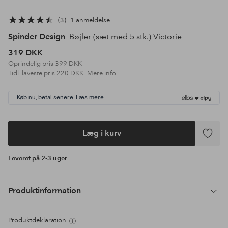
3
1 anmeldelse
Spinder Design
Bøjler (sæt med 5 stk.) Victorie
319 DKK
Oprindelig pris
399 DKK
Tidl. laveste pris
220 DKK
Mere info
Køb nu, betal senere.
Læs mere
Læg i kurv
Tilføj
til
Leveret på 2-3 uger
favoritte
Produktinformation
Produktdeklaration