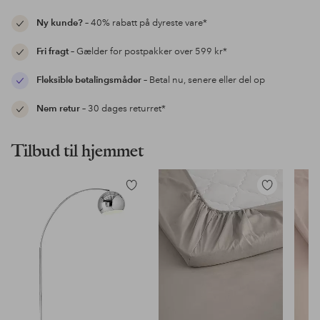
Ny kunde?
– 40% rabatt på dyreste vare*
Fri fragt
– Gælder for postpakker over 599 kr*
Fleksible betalingsmåder
– Betal nu, senere eller del op
Nem retur
– 30 dages returret*
Tilbud til hjemmet
Tilføj
Tilføj
til
til
favoritter
favoritter