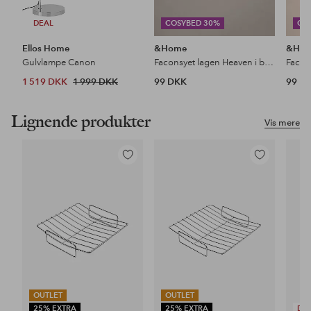
DEAL
COSYBED 30%
CO
Ellos Home
&Home
&Ho
Gulvlampe Canon
Faconsyet lagen Heaven i bomuld
1 519 DKK
1 999 DKK
99 DKK
99 D
Lignende produkter
Vis mere
Tilføj
Tilføj
til
til
favoritter
favoritter
OUTLET
OUTLET
25% EXTRA
25% EXTRA
DE