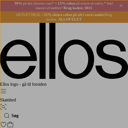
30%
på din dyreste vare*
+ 15% rabat
på resten af orden.* Inkl.
Lu
masser af møbler!
Brug koden: 3015
OUTLET DEAL -
25% ekstra rabat på alt i vores outlet.
Brug
koden:
ALLOUTLET
Ellos logo - gå til forsiden
Menu
Skønhed
Billedsøgning
Søg
Gå til favoritmarkerede produkter
Gå til indkøbskurven