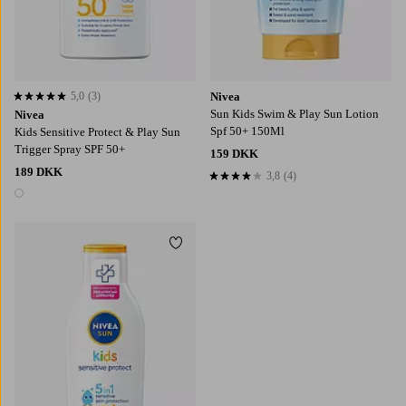
5,0
(3)
Nivea
5,0 baseret på 3 bedømmelser
Sun Kids Swim & Play Sun Lotion
Nivea
Spf 50+ 150Ml
Kids Sensitive Protect & Play Sun
Trigger Spray SPF 50+
159 DKK
189 DKK
3,8
(4)
3,8 baseret på 4 bedømmelser
1 farve
Tilføj til favoritter