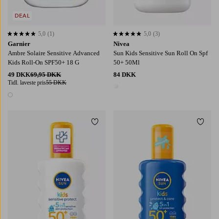
DEAL
5,0
(1)
5,0
(3)
5,0 baseret på 1 bedømmelser
5,0 baseret på 3 bedømmelser
Garnier
Nivea
Ambre Solaire Sensitive Advanced
Sun Kids Sensitive Sun Roll On Spf
Kids Roll-On SPF50+ 18 G
50+ 50Ml
49 DKK
69,95 DKK
84 DKK
Tidl. laveste pris
55 DKK
1 farve
1 farve
Tilføj til favoritter
Tilføj