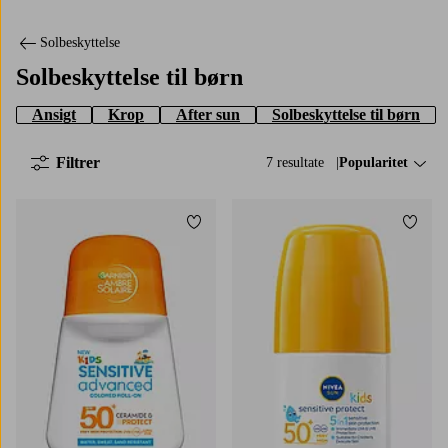
Solbeskyttelse
Solbeskyttelse til børn
Ansigt
Krop
After sun
Solbeskyttelse til børn
Filtrer
7 resultate
Sorter efter:
Popularitet
Tilføj til favoritter
Tilføj