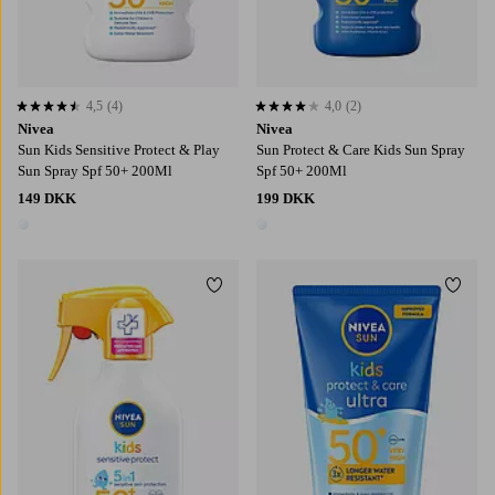
4,5
(4)
4,0
(2)
4,5 baseret på 4 bedømmelser
4,0 baseret på 2 bedømmelser
Nivea
Nivea
Sun Kids Sensitive Protect & Play
Sun Protect & Care Kids Sun Spray
Sun Spray Spf 50+ 200Ml
Spf 50+ 200Ml
149 DKK
199 DKK
1 farve
1 farve
Tilføj til favoritter
Tilføj