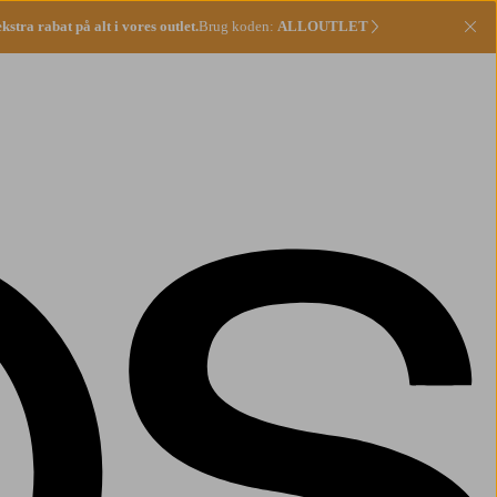
stra rabat på alt i vores outlet.
Brug koden:
ALLOUTLET
Lu