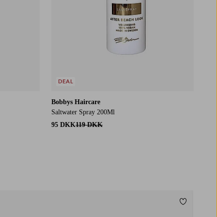
DEAL
Bobbys Haircare
Saltwater Spray 200Ml
95 DKK
119 DKK
Tilføj til f