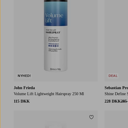
NYHED!
DEAL
John Frieda
Sebastian Pro
Volume Lift Lightweight Hairspray 250 Ml
Shine Define 
115 DKK
228 DKK
285
Tilføj til favoritter