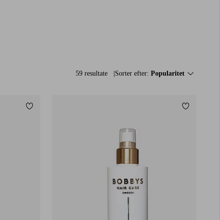
59 resultate
Sorter efter:
Popularitet
Tilføj til favoritter
Tilføj til f