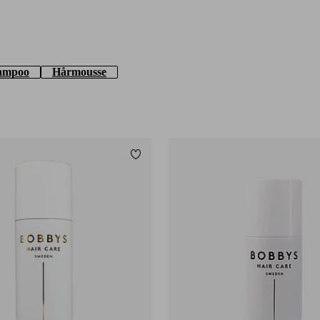
ampoo
Hårmousse
Tilføj til favoritter