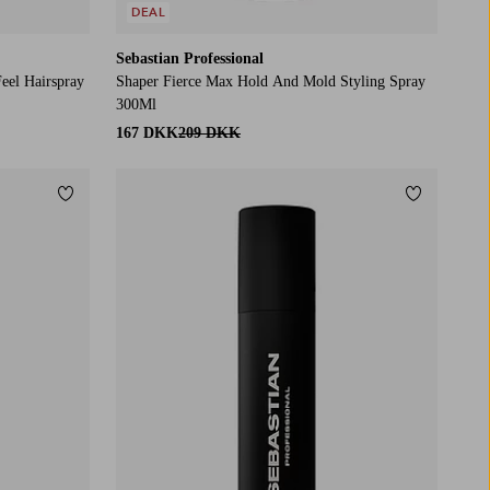
DEAL
Sebastian Professional
eel Hairspray
Shaper Fierce Max Hold And Mold Styling Spray
300Ml
167 DKK
209 DKK
Tilføj til favoritter
Tilføj til f