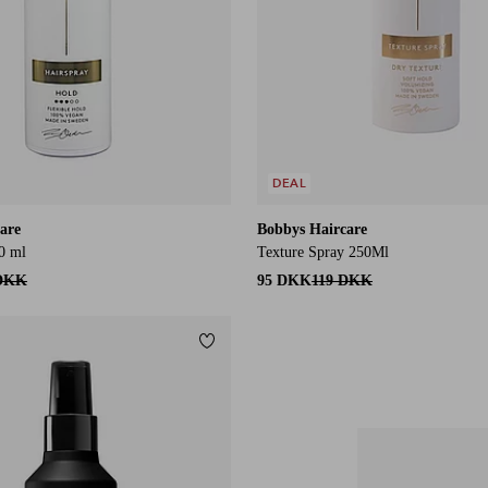
DEAL
are
Bobbys Haircare
0 ml
Texture Spray 250Ml
 DKK
95 DKK
119 DKK
Tilføj til favoritter