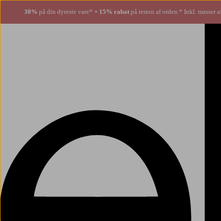
30%
på din dyreste vare*
+ 15% rabat
på resten af orden.* Inkl. masser a