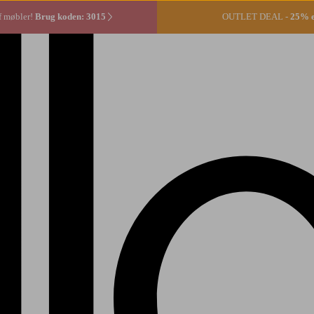
f møbler!
Brug koden: 3015
OUTLET DEAL -
25% ek