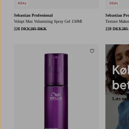
DEAL
DEAL
Sebastian Professional
Sebastian Pro
Volupt Max Volumizing Spray Gel 150Ml
Texture Maker
228 DKK
285 DKK
228 DKK
285
Tilføj til favoritter
Læs me