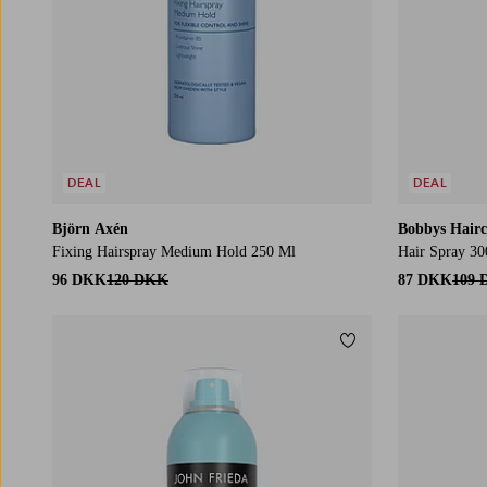
DEAL
DEAL
Björn Axén
Bobbys Hairc
Fixing Hairspray Medium Hold 250 Ml
Hair Spray 30
96 DKK
120 DKK
87 DKK
109
Tilføj til favoritter