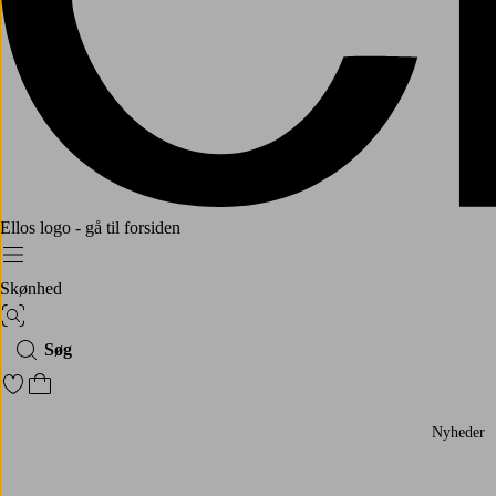
Ellos logo - gå til forsiden
Menu
Skønhed
Billedsøgning
Søg
Gå til favoritmarkerede produkter
Gå til indkøbskurven
Nyheder