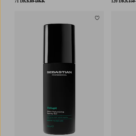
71 DKK
89 DKK
120 DKK
150
Tilføj til favoritter