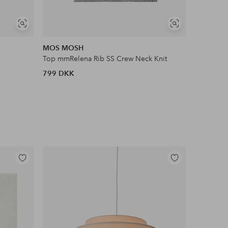
Se
Se
lignende
lignende
MOS MOSH
pieces
Top mmRelena Rib SS Crew Neck Knit
Pullover 
799 DKK
179 DKK
Tilføj
Tilføj
til
til
favoritter
favoritter