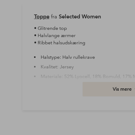
Toppe
fra
Selected Women
• Glitrende top
• Halvlange ærmer
• Ribbet halsudskæring
Halstype: Halv rullekrave
Kvalitet: Jersey
Materiale: 52% Lyocell, 18% Bomuld, 17% 
Pasform: Regular
Vis mere
Vask: Skånevask 30°
Ærmelængde: 3/4-langt ærme
Varenummer: 1749052-01-XS
Download højopløst billede