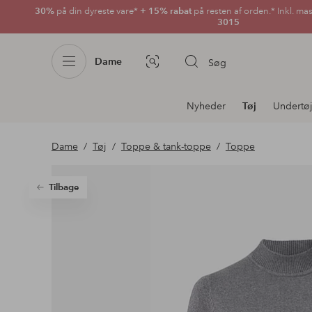
30%
på din dyreste vare*
+ 15% rabat
på resten af orden.* Inkl. ma
3015
Dame
Søg
Billedsøgning
Afdelningsnavigation
Nyheder
Tøj
Undertø
Dame
Tøj
Toppe & tank-toppe
Toppe
Tilbage