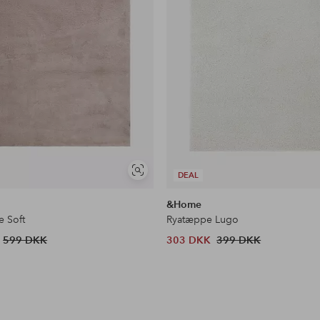
Se
DEAL
lignende
e
&Home
 Soft
Ryatæppe Lugo
599 DKK
303 DKK
399 DKK