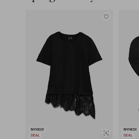
Tilføj
til
favoritter
NYHED!
NYHED!
Se
DEAL
DEAL