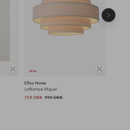
Næste
produkt
Se
Se
DEAL
DEAL
lignende
lignende
Ellos Home
Ellos Ho
Loftlampe Miguel
Barstol El
759 DKK
999 DKK
1 039 D