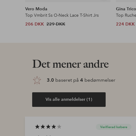
lignende
Vero Moda
Gina Trico
Top Vmbrit Ss O-Neck Lace T-Shirt Jrs
Top Ruch
206 DKK
229 DKK
224 DKK
Det mener andre
3.0
baseret på
4
bedømmelser
Vis alle anmeldelser (1)
Verifierad købere