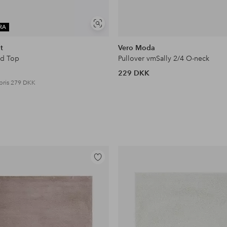
Se
RA
lignende
t
Vero Moda
ed Top
Pullover vmSally 2/4 O-neck
229 DKK
pris
279 DKK
Tilføj
til
favoritter