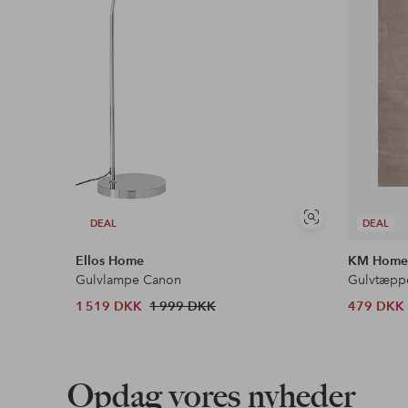
Se
DEAL
DEAL
lignende
Ellos Home
KM Hom
Gulvlampe Canon
Gulvtæppe
1 519 DKK
1 999 DKK
479 DKK
Opdag vores nyheder