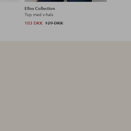
lignende
lignende
Ellos Collection
Gina Tric
Top med v-hals
Top Tight
103 DKK
129 DKK
143 DKK