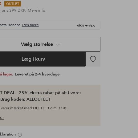
K
OUTLET
 pris
399 DKK
Mere info
betal senere.
Læs mere
Vælg størrelse
Læg i kurv
Tilføj
til
på lager.
Leveret på 2-4 hverdage
favoritter
 DEAL - 25% ekstra rabat på alt i vores
. Brug koden: ALLOUTLET
 varer mærket med OUTLET t.o.m. 11/8.
er
klaration