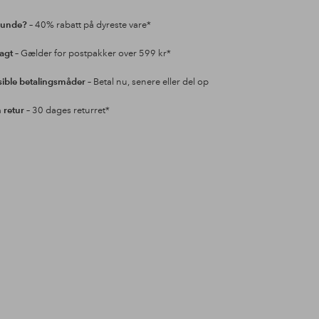
kunde?
– 40% rabatt på dyreste vare*
ragt
– Gælder for postpakker over 599 kr*
sible betalingsmåder
– Betal nu, senere eller del op
retur
– 30 dages returret*