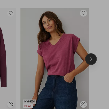
Tilføj
Tilføj
til
til
favoritter
favoritter
Næste
produkt
NYHED!
NYHED!
Se
Se
DEAL
DEAL