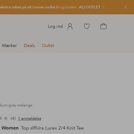
kstra rabat på alt i vores outlet.
Brug koden:
ALLOUTLET
Luk
Gå
Log ind
til
Gå
favoritmarkerede
til
Mærker
Deals
Outlet
produkter
indkøbskurven
dium grey melange
4
1 anmeldelse
d Women
Top slflUra Lurex 2/4 Knit Tee