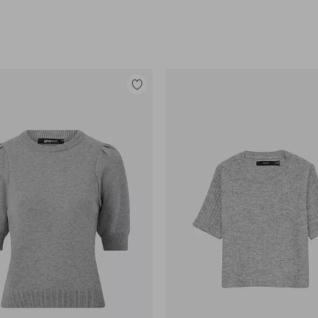
Tilføj
til
favoritter