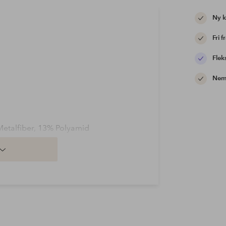
Ny 
Fri f
Flek
Nem 
Metalfiber, 13% Polyamid