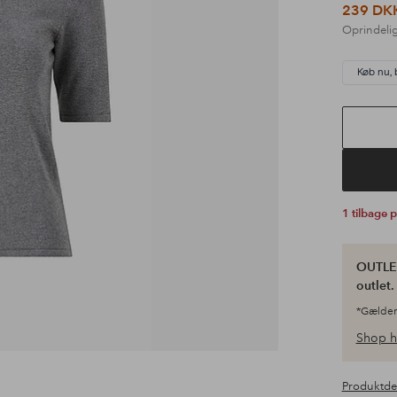
239 DK
Oprindelig
Køb nu, 
1 tilbage 
OUTLET
outlet
*Gælder
Shop h
Produktde