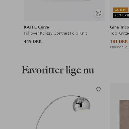
OUTLET
Se
25% EXT
lignende
KAFFE Curve
Gina Trico
Pullover Kclizzy Contrast Polo Knit
Top Knitt
449 DKK
181 DKK
Oprindelig 
Favoritter lige nu
Tilføj
til
favoritter