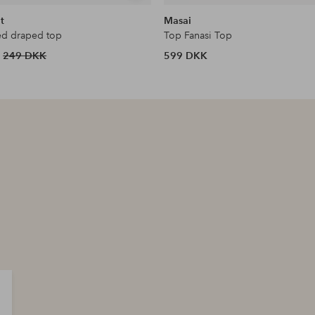
lignende
t
Masai
ed draped top
Top Fanasi Top
249 DKK
599 DKK