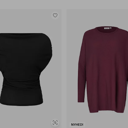
Tilføj
til
favoritter
Se
NYHED!