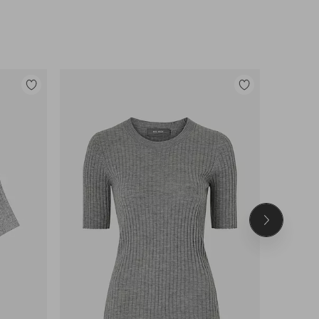
Tilføj
Tilføj
til
til
favoritter
favoritter
Næste
produkt