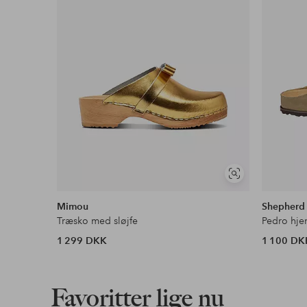
Se
lignende
Mimou
Shepherd
Træsko med sløjfe
Pedro hj
1 299 DKK
1 100 DK
Favoritter lige nu