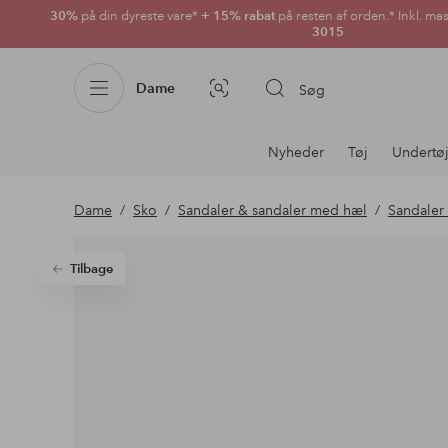
30%
på din dyreste vare*
+ 15% rabat
på resten af orden.* Inkl. ma
3015
Dame
Søg
Billedsøgning
Afdelningsnavigation
Nyheder
Tøj
Undertø
Dame
Sko
Sandaler & sandaler med hæl
Sandaler
Tilbage