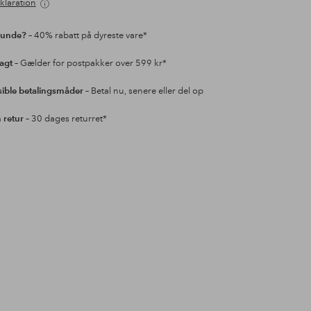
klaration
kunde?
– 40% rabatt på dyreste vare*
ragt
– Gælder for postpakker over 599 kr*
sible betalingsmåder
– Betal nu, senere eller del op
retur
– 30 dages returret*