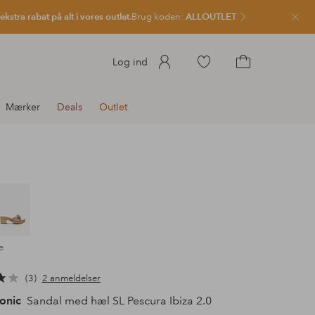
kstra rabat på alt i vores outlet.
Brug koden:
ALLOUTLET
Luk
Gå
Log ind
til
Gå
favoritmarkerede
til
Mærker
Deals
Outlet
produkter
indkøbskurven
e
3
2 anmeldelser
conic
Sandal med hæl SL Pescura Ibiza 2.0