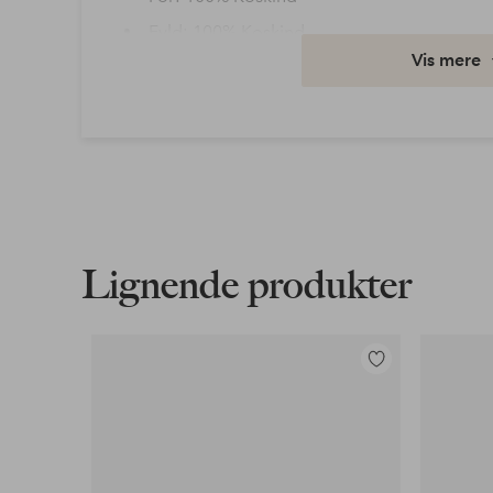
Fyld: 100% Koskind
Vis mere
Materiale: 100% Koskind
Varenummer: 2166394-01-36
Download højopløst billede
Fri fragt
Gælder for postpakker over 599 kr
Lignende produkter
Læs mere
Tilføj
til
Faktura & Konto
favoritter
Vores mest fordelagtige betalingsmetode
Læs mere