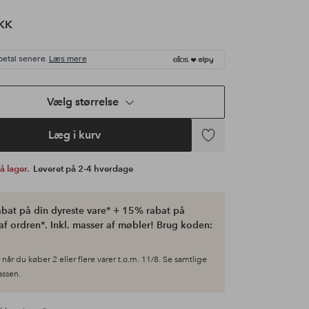
KK
betal senere.
Læs mere
Vælg størrelse
Læg i kurv
Tilføj
til
på lager.
Leveret på 2-4 hverdage
favoritter
bat på din dyreste vare* + 15% rabat på
af ordren*. Inkl. masser af møbler! Brug koden:
når du køber 2 eller flere varer t.o.m. 11/8. Se samtlige
kassen.