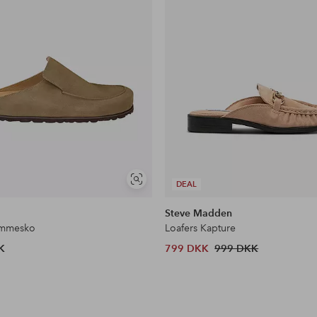
Se
DEAL
lignende
Steve Madden
emmesko
Loafers Kapture
K
799 DKK
999 DKK