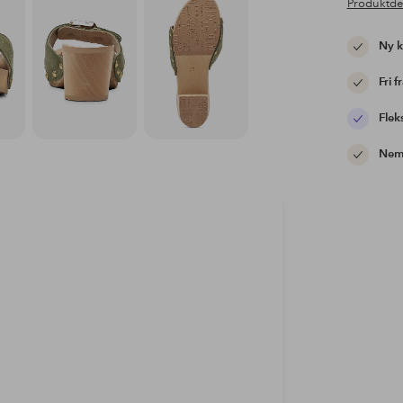
Produktde
Ny 
Fri f
Flek
Nem 