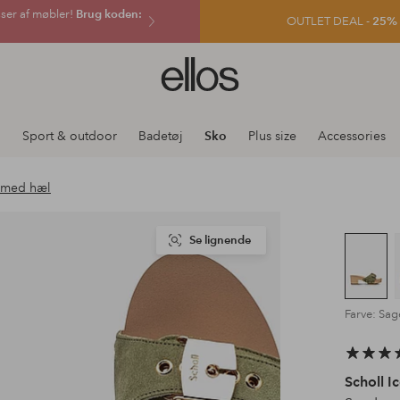
sser af møbler!
Brug koden:
OUTLET DEAL -
25% e
Ellos
logo
-
gå
j
Sport & outdoor
Badetøj
Sko
Plus size
Accessories
til
forsiden
 med hæl
Se lignende
Farve: Sag
Scholl I