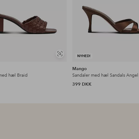
Se
NYHED!
lignende
Mango
med hæl Braid
Sandaler med hæl Sandals Angel
399 DKK