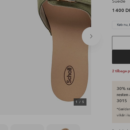
Suede
1 400 D
Køb nu, 
Næste
produkt
2 tilbage 
30% ra
resten 
3015
1
/
5
*Gælder 
vilkår i 