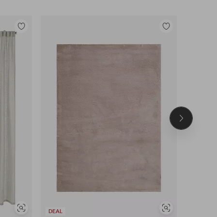
Tilføj
Tilføj
til
til
favoritter
favoritter
Næste
produkt
Se
Se
DEAL
DEAL