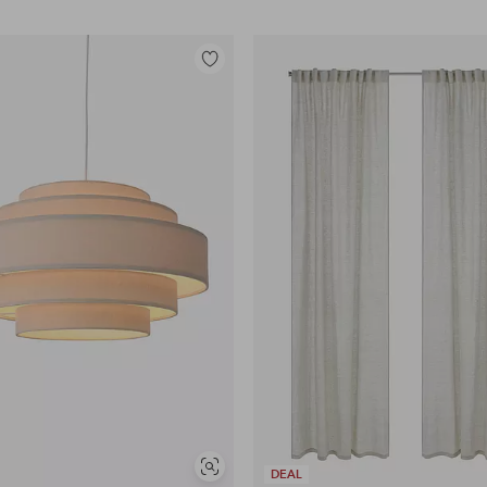
Tilføj
til
favoritter
Se
DEAL