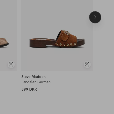
Næste
produkt
Se
Se
lignende
lignende
Steve Madden
Mimou
Sandaler Carrmen
Træsko me
899 DKK
1 299 D