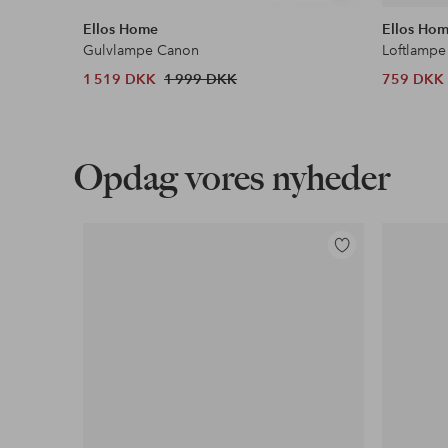
lignende
Ellos Home
Ellos Ho
Gulvlampe Canon
Loftlampe
1 519 DKK
1 999 DKK
759 DKK
Opdag vores nyheder
Tilføj
til
favoritter