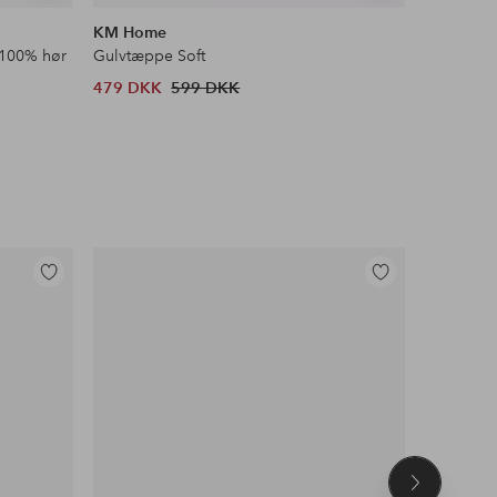
lignende
lignende
KM Home
&Home
 100% hør
Gulvtæppe Soft
Ryatæppe
479 DKK
599 DKK
303 DKK
Tilføj
Tilføj
til
til
favoritter
favoritter
Næste