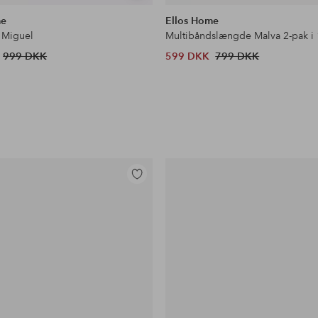
lignende
me
Ellos Home
 Miguel
Multibåndslængde Malva 2-pak i
999 DKK
599 DKK
799 DKK
Tilføj
til
favoritter