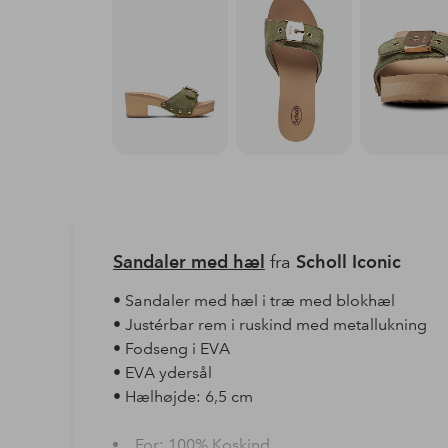
Sandaler med hæl
fra
Scholl Iconic
• Sandaler med hæl i træ med blokhæl
• Justérbar rem i ruskind med metallukning
• Fodseng i EVA
• EVA ydersål
• Hælhøjde: 6,5 cm
For: 100% Koskind