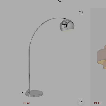
Tilføj
til
favoritter
Se
DEAL
DEAL