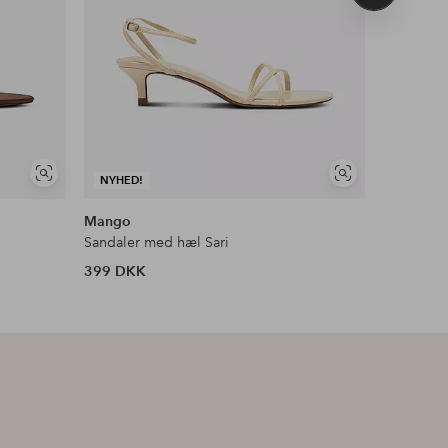
produkt
Se
Se
NYHED!
NYHED!
lignende
lignende
Mango
Tamaris
Sandaler med hæl Sari
Slingback
399 DKK
699 DKK