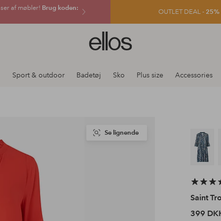
sser af møbler!
Brug koden:
OUTLET DEAL -
25% e
Ellos
logo
-
gå
j
Sport & outdoor
Badetøj
Sko
Plus size
Accessories
til
forsiden
Se lignende
Saint Tr
399 DK