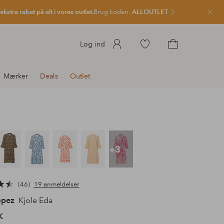
kstra rabat på alt i vores outlet.
Brug koden:
ALLOUTLET
Luk
Gå
Log ind
til
Gå
favoritmarkerede
til
Mærker
Deals
Outlet
produkter
indkøbskurven
+3
46
19 anmeldelser
opez
Kjole Eda
K