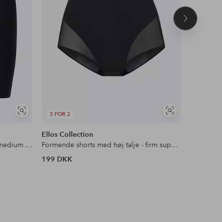
Næste
produkt
Se
Se
3 FOR 2
3 FOR 2
lignende
lignende
Ellos Collection
Ellos Col
Formende shorts med høj talje - medium support
Formende shorts med høj talje - firm support
199 DKK
129 DKK