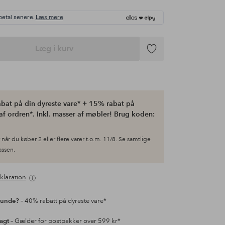
betal senere.
Læs mere
Læg i kurv
Tilføj
til
favoritter
bat på din dyreste vare* + 15% rabat på
af ordren*. Inkl. masser af møbler! Brug koden:
når du køber 2 eller flere varer t.o.m. 11/8. Se samtlige
kassen.
klaration
kunde?
– 40% rabatt på dyreste vare*
ragt
– Gælder for postpakker over 599 kr*