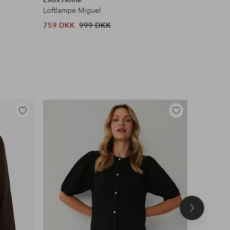
Loftlampe Miguel
Barstol Ell
759 DKK
999 DKK
1 599 D
Tilføj
Tilføj
til
til
favoritter
favoritter
Næste
produkt