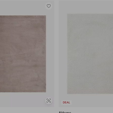
Tilføj
til
favoritter
Se
DEAL
lignende
e
&Home