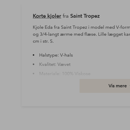
Korte kjoler
fra
Saint Tropez
Kjole Eda fra Saint Tropez i model med V-for
og 3/4-langt ærme med flæse. Lille lægget ka
cm i str. S.
Halstype: V-hals
Kvalitet: Vævet
Materiale: 100% Viskose
Pasform: Regular
Vis mere
Vask: Skånevask 30°
Ærmelængde: 3/4-langt ærme
Varenummer: 1573576-36-S
Download højopløst billede