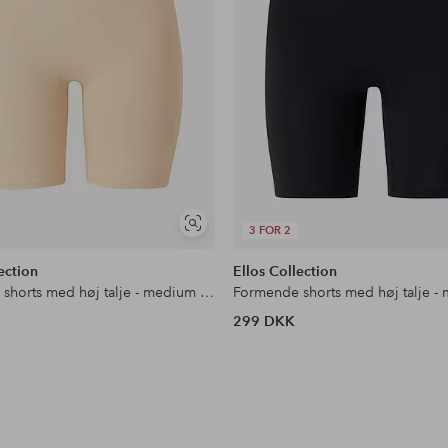
Se
3 FOR 2
lignende
ection
Ellos Collection
Formende shorts med høj talje - medium support
299 DKK