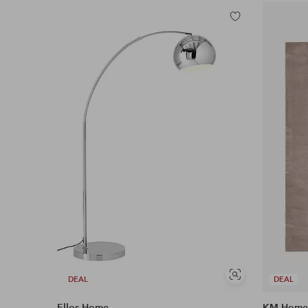
Tilføj
til
favoritter
Se
DEAL
DEAL
lignende
Ellos Home
KM Hom