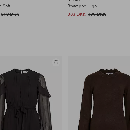
 Soft
Ryatæppe Lugo
599 DKK
303 DKK
399 DKK
Tilføj
til
favoritter