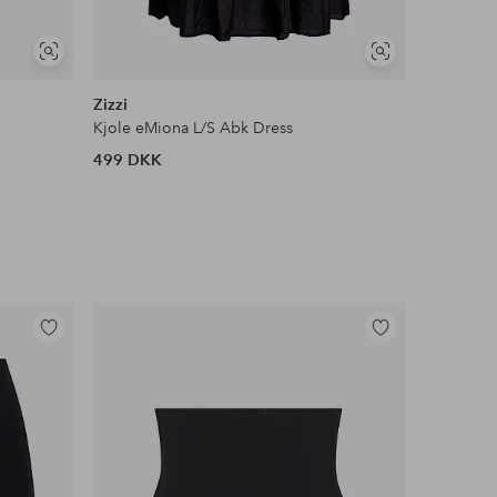
Se
Se
lignende
lignende
Zizzi
Ellos Col
Kjole eMiona L/S Abk Dress
Skjortekj
499 DKK
499 DKK
Tilføj
Tilføj
til
til
favoritter
favoritter