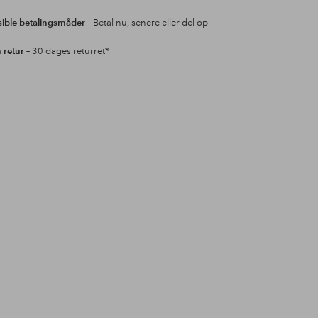
sible betalingsmåder
– Betal nu, senere eller del op
retur
– 30 dages returret*