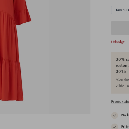
Køb nu, 
Udsolgt
30% ra
resten 
3015
*Gælder 
vilkår i 
Produktde
Ny 
Fri f