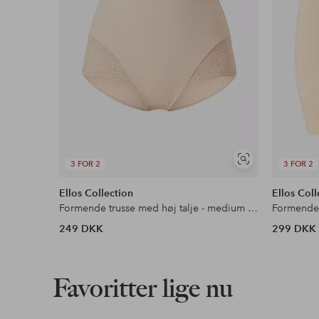
Se
3 FOR 2
3 FOR 2
lignende
Ellos Collection
Ellos Coll
Formende trusse med høj talje - medium støtte
249 DKK
299 DKK
Favoritter lige nu