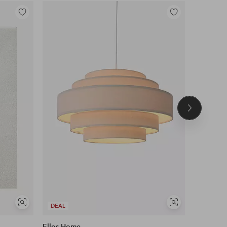
Tilføj
Tilføj
til
til
favoritter
favoritter
Næste
produkt
Se
Se
DEAL
DEAL
lignende
lignende
Ellos Home
Ellos Ho