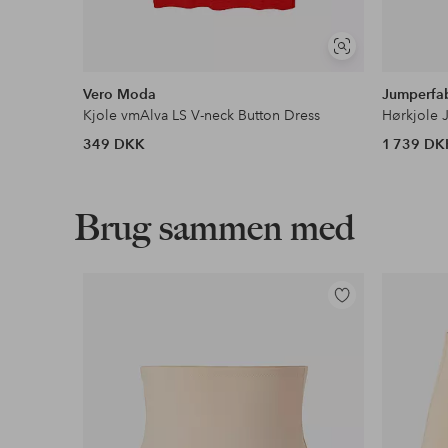
Se
lignende
Vero Moda
Jumperfa
Kjole vmAlva LS V-neck Button Dress
Hørkjole 
349 DKK
1 739 DK
Brug sammen med
Tilføj
til
favoritter