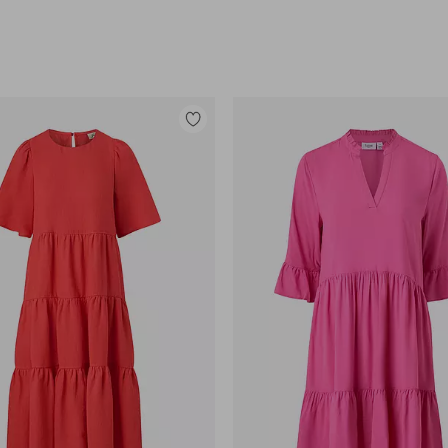
Tilføj
til
favoritter