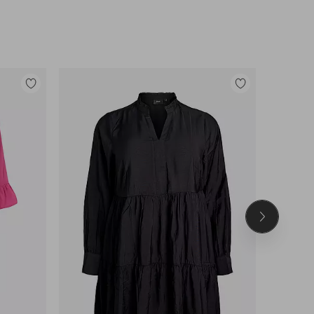
Tilføj
Tilføj
til
til
favoritter
favoritter
Næste
produkt