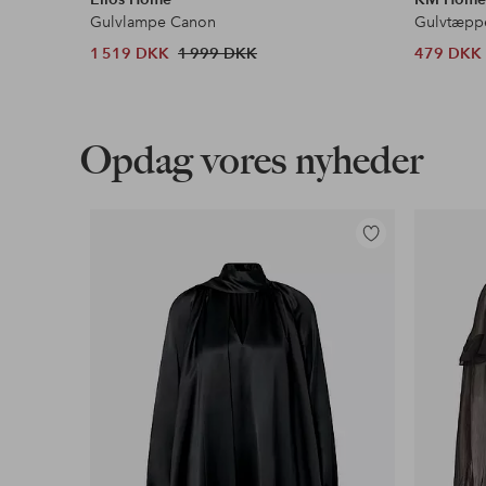
Gulvlampe Canon
Gulvtæppe
1 519 DKK
1 999 DKK
479 DKK
Opdag vores nyheder
Tilføj
til
favoritter