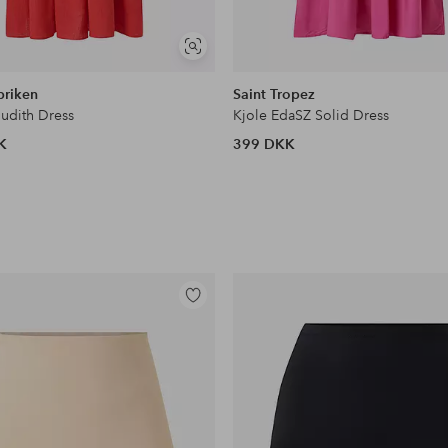
Se
lignende
briken
Saint Tropez
Judith Dress
Kjole EdaSZ Solid Dress
K
399 DKK
Tilføj
til
favoritter