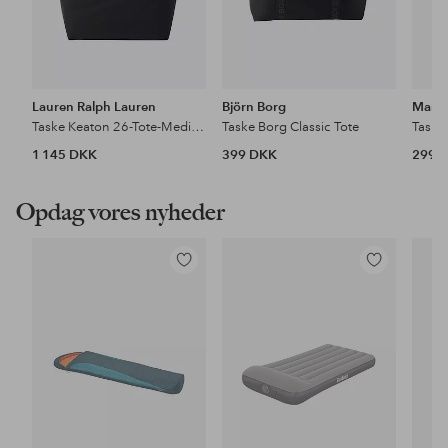
Lauren Ralph Lauren
Björn Borg
Mang
Taske Keaton 26-Tote-Medium
Taske Borg Classic Tote
Taske
1 145 DKK
399 DKK
299 
Opdag vores nyheder
Tilføj
Tilføj
til
til
favoritter
favoritter