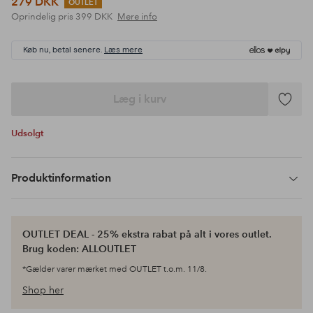
279 DKK
OUTLET
Oprindelig pris
399 DKK
Mere info
Køb nu, betal senere.
Læs mere
Læg i kurv
Tilføj
til
Udsolgt
favoritte
Produktinformation
OUTLET DEAL - 25% ekstra rabat på alt i vores outlet.
Brug koden: ALLOUTLET
*Gælder varer mærket med OUTLET t.o.m. 11/8.
Shop her