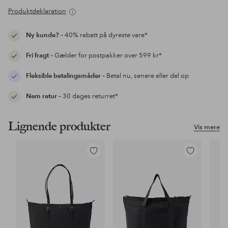
Produktdeklaration
Ny kunde?
– 40% rabatt på dyreste vare*
Fri fragt
– Gælder for postpakker over 599 kr*
Fleksible betalingsmåder
– Betal nu, senere eller del op
Nem retur
– 30 dages returret*
Lignende produkter
Vis mere
Tilføj
Tilføj
til
til
favoritter
favoritter