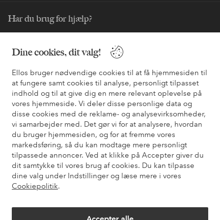
Har du brug for hjælp?
Du kan finde svar på de oftest stillede spørgsmål i vores FAQ.
Du kan også finde oplysninger om, hvordan du kontakter os.
Dine cookies, dit valg!
Ellos bruger nødvendige cookies til at få hjemmesiden til
Kundeservice
Bestilling
Betalingsmåde
Le
at fungere samt cookies til analyse, personligt tilpasset
indhold og til at give dig en mere relevant oplevelse på
vores hjemmeside. Vi deler disse personlige data og
Mine sider
disse cookies med de reklame- og analysevirksomheder,
vi samarbejder med. Det gør vi for at analysere, hvordan
du bruger hjemmesiden, og for at fremme vores
Om Ellos
markedsføring, så du kan modtage mere personligt
tilpassede annoncer. Ved at klikke på Accepter giver du
dit samtykke til vores brug af cookies. Du kan tilpasse
Vores tjenester
dine valg under Indstillinger og læse mere i vores
Cookiepolitik
.
Vilkår
Accepter alle