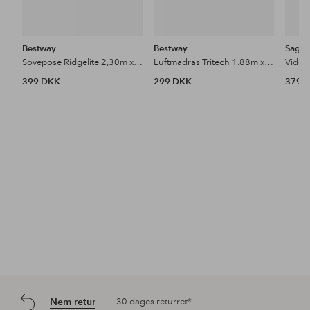
Bestway
Bestway
Saga
Sovepose Ridgelite 2,30m x 80cm x 60cm
Luftmadras Tritech 1.88m x 99cm x 30cm
Vide k
399 DKK
299 DKK
379 
Nem retur
30 dages returret*