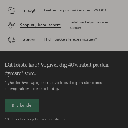
Fri fragt
Gælder for postpakker over 599 DKK
Betal med elpy. Les mer i
Shop nu, betal senere
kassen.
Express
Få din pakke allerede i morgen*
Dit første køb? Vi giver dig 40% rabat på den
dyreste* vare.
Nyheder hver uge, eksklusive tilbud og en stor dosis
stilinspiration – direkte til dig.
Bliv kunde
* Se tilbudsbetingelser ved registrering