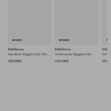
NYHED!
NYHED!
NY
Didriksons
Didriksons
Didri
Handsker Biggles Kids' Gloves
Vintervanter Biggles Kids' Mittens
300 DKK
230 DKK
250 