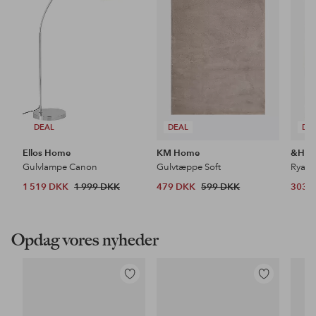
favoritter
favoritter
DEAL
DEAL
DE
Ellos Home
KM Home
&Ho
Gulvlampe Canon
Gulvtæppe Soft
Ryat
1 519 DKK
1 999 DKK
479 DKK
599 DKK
303 
Opdag vores nyheder
Tilføj
Tilføj
til
til
favoritter
favoritter