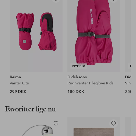
Tilføj
Tilføj
til
til
favoritter
favoritter
NYHED!
NY
Reima
Didriksons
Didri
Vanter Ote
Regnvanter Pileglove Kids'
299 DKK
180 DKK
250 
Favoritter lige nu
Tilføj
Tilføj
til
til