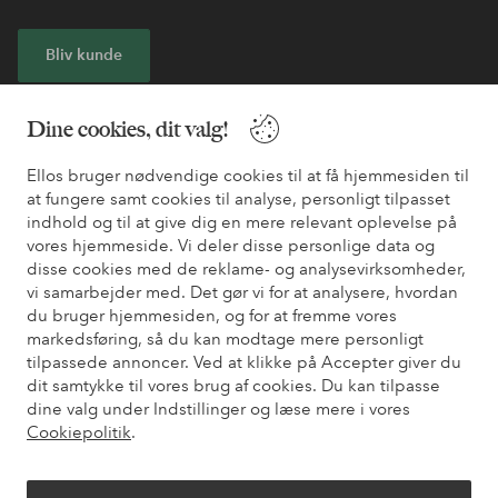
Bliv kunde
* Se tilbudsbetingelser ved registrering
Dine cookies, dit valg!
Ellos bruger nødvendige cookies til at få hjemmesiden til
Har du brug for hjælp?
at fungere samt cookies til analyse, personligt tilpasset
indhold og til at give dig en mere relevant oplevelse på
Du kan finde svar på de oftest stillede spørgsmål i vores FAQ.
vores hjemmeside. Vi deler disse personlige data og
Du kan også finde oplysninger om, hvordan du kontakter os.
disse cookies med de reklame- og analysevirksomheder,
vi samarbejder med. Det gør vi for at analysere, hvordan
Kundeservice
Bestilling
Betalingsmåde
Le
du bruger hjemmesiden, og for at fremme vores
markedsføring, så du kan modtage mere personligt
tilpassede annoncer. Ved at klikke på Accepter giver du
dit samtykke til vores brug af cookies. Du kan tilpasse
Mine sider
dine valg under Indstillinger og læse mere i vores
Cookiepolitik
.
Om Ellos