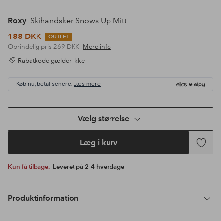
Roxy
Skihandsker Snows Up Mitt
188 DKK
OUTLET
Oprindelig pris
269 DKK
Mere info
Rabatkode gælder ikke
Køb nu, betal senere.
Læs mere
Vælg størrelse
Læg i kurv
Tilføj
til
Kun få tilbage.
Leveret på 2-4 hverdage
favoritte
Produktinformation