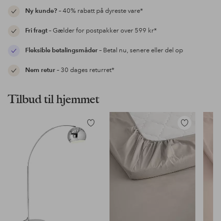
Ny kunde?
– 40% rabatt på dyreste vare*
Fri fragt
– Gælder for postpakker over 599 kr*
Fleksible betalingsmåder
– Betal nu, senere eller del op
Nem retur
– 30 dages returret*
Tilbud til hjemmet
Tilføj
Tilføj
til
til
favoritter
favoritter