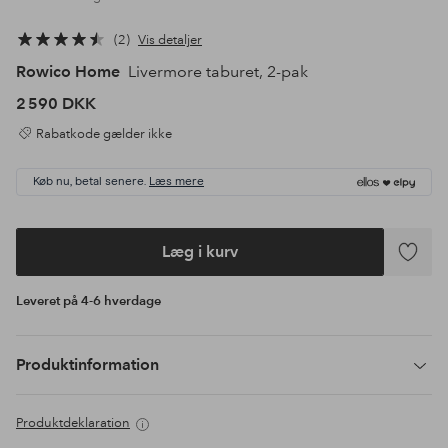
2
Vis detaljer
Rowico Home
Livermore taburet, 2-pak
2 590 DKK
Rabatkode gælder ikke
Køb nu, betal senere.
Læs mere
Læg i kurv
Tilføj
til
Leveret på 4-6 hverdage
favoritte
Produktinformation
Produktdeklaration