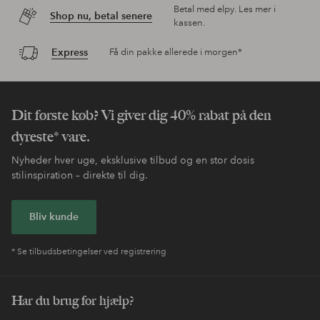
Betal med elpy. Les mer i
Shop nu, betal senere
kassen.
Express
Få din pakke allerede i morgen*
Dit første køb? Vi giver dig 40% rabat på den
dyreste* vare.
Nyheder hver uge, eksklusive tilbud og en stor dosis
stilinspiration – direkte til dig.
Bliv kunde
* Se tilbudsbetingelser ved registrering
Har du brug for hjælp?