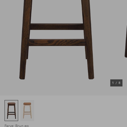
1
/
8
Farve: Brun eg