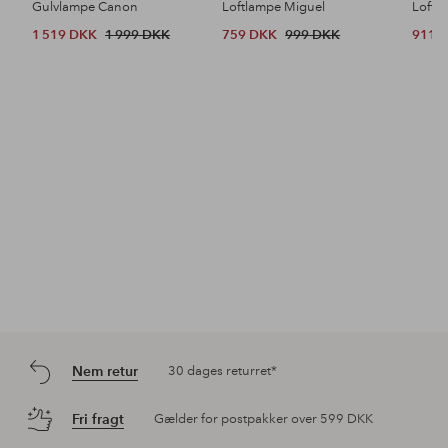
Gulvlampe Canon
Loftlampe Miguel
Loftl
1 519 DKK
1 999 DKK
759 DKK
999 DKK
911 
Nem retur
30 dages returret*
Fri fragt
Gælder for postpakker over 599 DKK