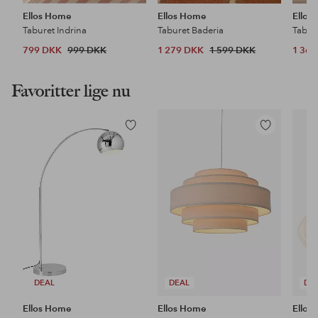
Ellos Home
Ellos Home
Ellos
Taburet Indrina
Taburet Baderia
Tabure
799 DKK
999 DKK
1 279 DKK
1 599 DKK
1 36
Favoritter lige nu
Tilføj
Tilføj
til
til
favoritter
favoritter
DEAL
DEAL
DE
Ellos Home
Ellos Home
Ellos