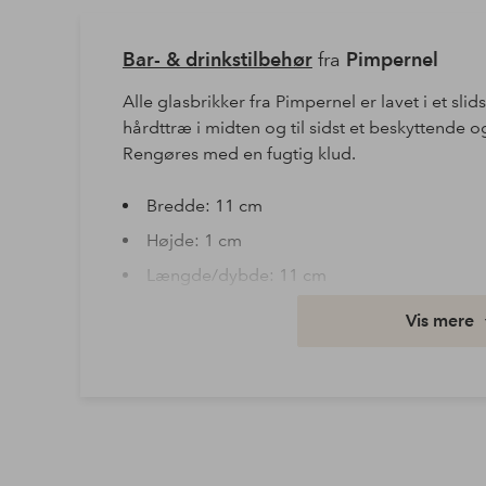
Bar- & drinkstilbehør
fra
Pimpernel
Alle glasbrikker fra Pimpernel er lavet i et s
hårdttræ i midten og til sidst et beskyttende o
Rengøres med en fugtig klud.
Bredde: 11 cm
Højde: 1 cm
Længde/dybde: 11 cm
Varenummer: 1749038-01-0
Vis mere
Download højopløst billede
Fri fragt
Gælder for postpakker over 599 kr