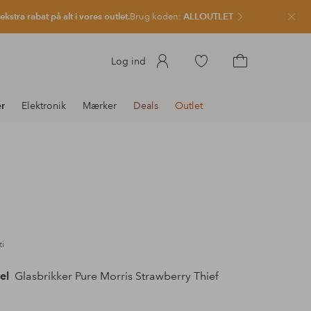
kstra rabat på alt i vores outlet.
Brug koden:
ALLOUTLET
Luk
Gå
Log ind
til
Gå
favoritmarkerede
til
r
Elektronik
Mærker
Deals
Outlet
produkter
indkøbskurven
i
el
Glasbrikker Pure Morris Strawberry Thief