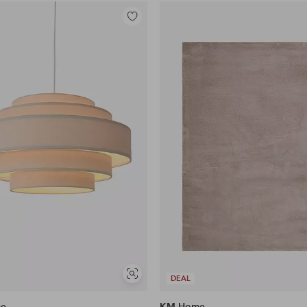
Tilføj
til
favoritter
Se
DEAL
lignende
me
KM Home