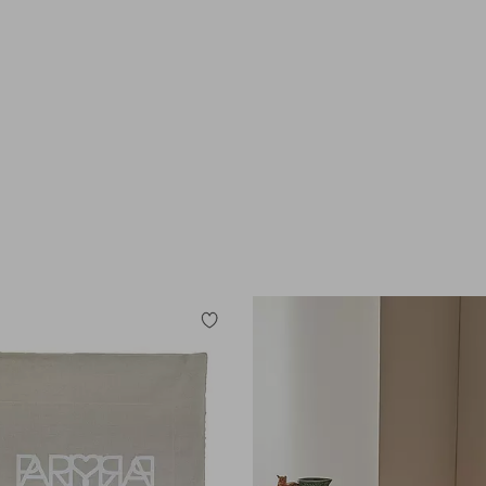
Tilføj
til
favoritter