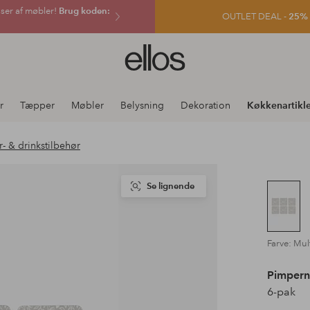
sser af møbler!
Brug koden:
OUTLET DEAL -
25% e
Ellos
logo
-
gå
r
Tæpper
Møbler
Belysning
Dekoration
Køkkenartikle
til
forsiden
r- & drinkstilbehør
Se lignende
Farve: Mult
Pimpern
6-pak