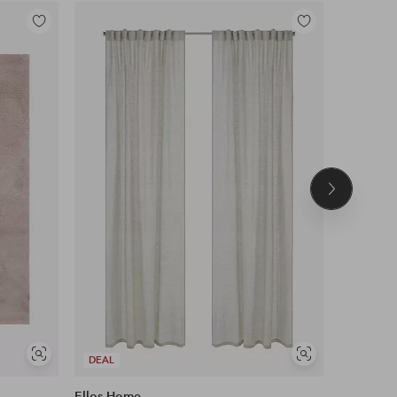
Tilføj
Tilføj
til
til
favoritter
favoritter
Næste
produkt
Se
Se
DEAL
DEAL
lignende
lignende
Ellos Home
&Home