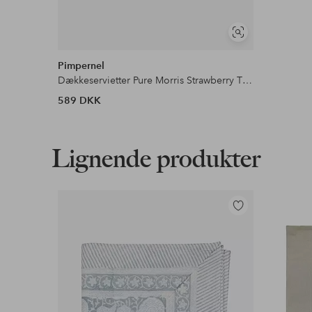
Se
lignende
Pimpernel
Dækkeservietter Pure Morris Strawberry Thief 4-pak
589 DKK
Lignende produkter
Tilføj
til
favoritter