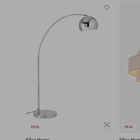
Tilføj
til
favoritter
Se
DEAL
DEAL
lignende
Ellos Home
Ellos Ho