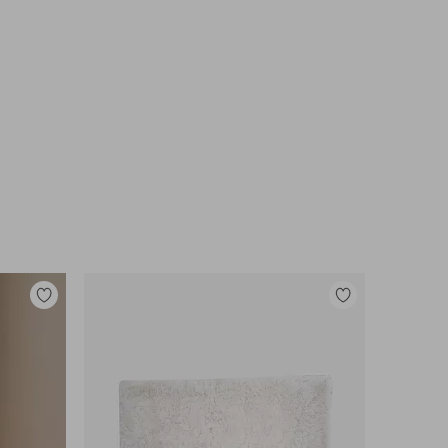
Tilføj
Tilføj
til
til
favoritter
favoritter