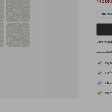
142 DK
Køb nu, 
Leveret p
Produktde
Ny 
Fri f
Flek
Nem 