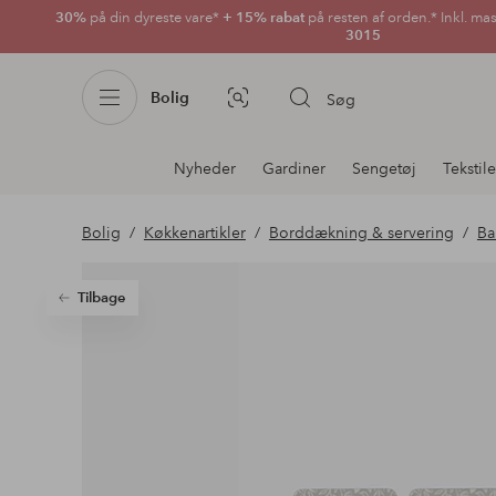
30%
på din dyreste vare*
+ 15% rabat
på resten af orden.* Inkl. ma
3015
Bolig
Søg
Billedsøgning
Afdelningsnavigation
Nyheder
Gardiner
Sengetøj
Tekstile
Bolig
Køkkenartikler
Borddækning & servering
Ba
Tilbage