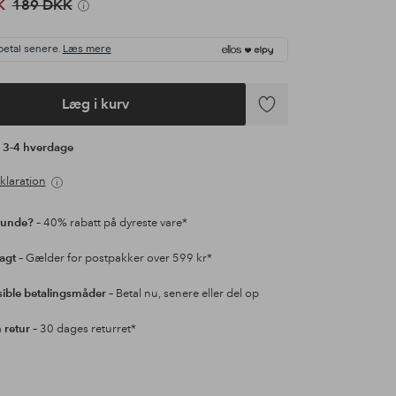
K
189 DKK
betal senere.
Læs mere
Læg i kurv
Tilføj
til
å 3-4 hverdage
favoritter
klaration
kunde?
– 40% rabatt på dyreste vare*
ragt
– Gælder for postpakker over 599 kr*
sible betalingsmåder
– Betal nu, senere eller del op
retur
– 30 dages returret*