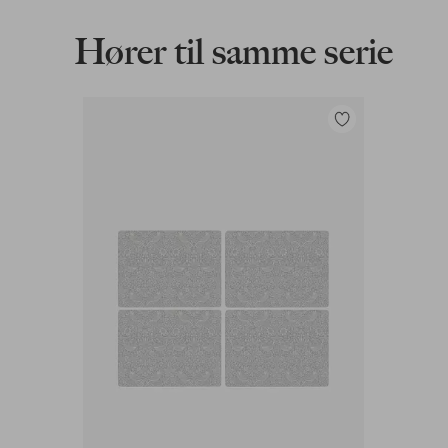
Læs mere
Hører til samme serie
Faktura & Konto
Tilføj
Vores mest fordelagtige betalingsmetode
til
favoritter
Læs mere