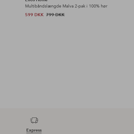
Multibåndslængde Malva 2-pak i 100% hør
Ryatæppe
599 DKK
799 DKK
303 DKK
Express