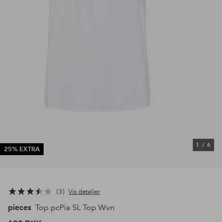
1
/
6
25% EXTRA
3
Vis detaljer
pieces
Top pcPia SL Top Wvn