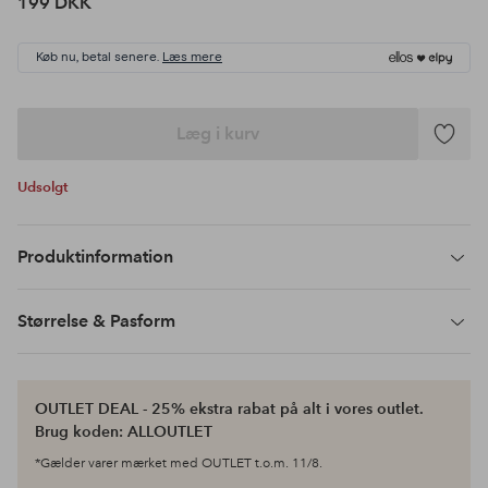
199 DKK
Køb nu, betal senere.
Læs mere
Læg i kurv
Tilføj
til
Udsolgt
favoritte
Produktinformation
Størrelse & Pasform
OUTLET DEAL - 25% ekstra rabat på alt i vores outlet.
Brug koden: ALLOUTLET
*Gælder varer mærket med OUTLET t.o.m. 11/8.