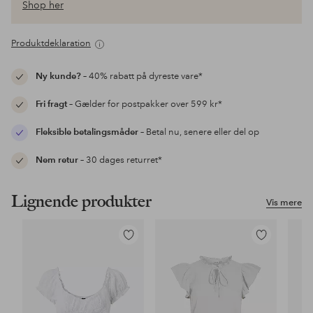
Shop her
Produktdeklaration
Ny kunde?
– 40% rabatt på dyreste vare*
Fri fragt
– Gælder for postpakker over 599 kr*
Fleksible betalingsmåder
– Betal nu, senere eller del op
Nem retur
– 30 dages returret*
Lignende produkter
Vis mere
Tilføj
Tilføj
til
til
favoritter
favoritter