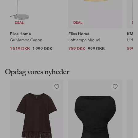
DEAL
DEAL
DE
Ellos Home
Ellos Home
KM H
Gulvlampe Canon
Loftlampe Miguel
Uldtæ
1 519 DKK
1 999 DKK
759 DKK
999 DKK
599 
Opdag vores nyheder
Tilføj
Tilføj
til
til
favoritter
favoritter