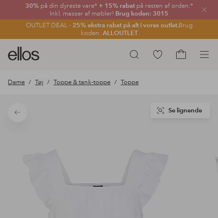
30%
på din dyreste vare*
+ 15% rabat
på resten af orden.*
Luk
Inkl. masser af møbler!
Brug koden: 3015
OUTLET DEAL -
25% ekstra rabat på alt i vores outlet.
Brug
koden:
ALLOUTLET
Ellos
Gå
Søg
logo
til
Gå
-
favoritmarkerede
til
Dame
Tøj
Toppe & tank-toppe
Toppe
gå
produkter
indkøbskur
til
forsiden
Se lignende
Tilbage