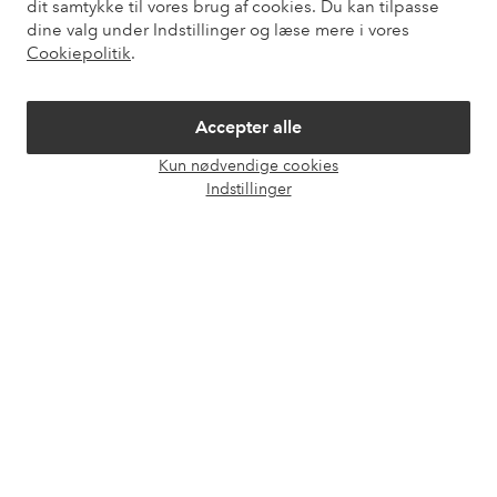
dit samtykke til vores brug af cookies. Du kan tilpasse
dine valg under Indstillinger og læse mere i vores
Mine sider
Cookiepolitik
.
Om Ellos
Accepter alle
Kun nødvendige cookies
Vores tjenester
Åbn
Indstillinger
chat
Vilkår
Venner
Sikre betalinger - betal nu eller del op
Vil du vide mere om
vores betalingsmuligheder
?
elpy
elpy