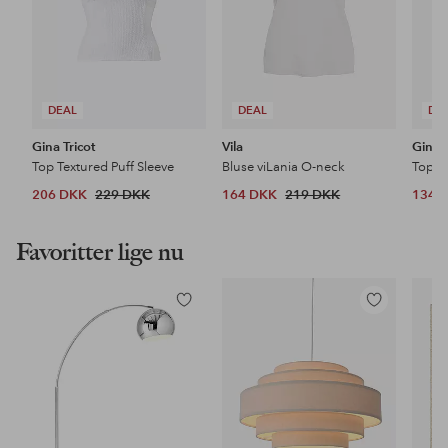
DEAL
DEAL
DE
Gina Tricot
Vila
Gina T
Top Textured Puff Sleeve
Bluse viLania O-neck
Top S
206 DKK
229 DKK
164 DKK
219 DKK
134 
Favoritter lige nu
Tilføj
Tilføj
til
til
favoritter
favoritter