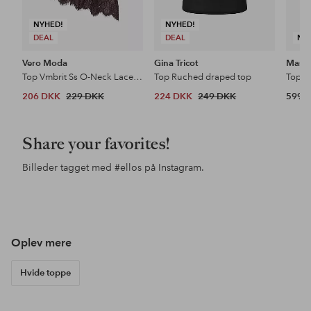
NYHED!
NYHED!
DEAL
DEAL
NY
Vero Moda
Gina Tricot
Masai
Top Vmbrit Ss O-Neck Lace T-Shirt Jrs
Top Ruched draped top
Top F
206 DKK
229 DKK
224 DKK
249 DKK
599 
Share your favorites!
Billeder tagget med
#ellos
på Instagram.
Opslag
ellosofficial
Opslag
ellosofficial
Ops
jgo
offentliggjort
offentliggjort
offe
af
af
af
Oplev mere
Hvide toppe