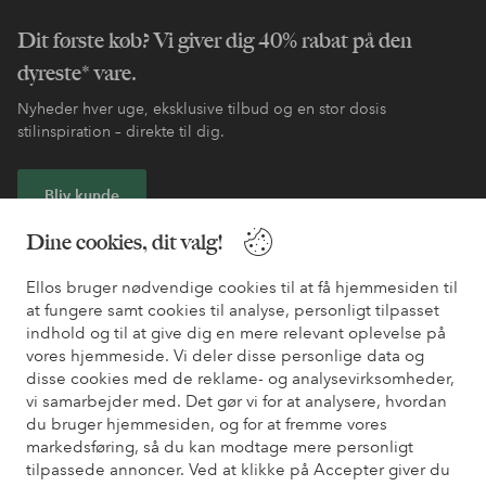
Dit første køb? Vi giver dig 40% rabat på den
dyreste* vare.
Nyheder hver uge, eksklusive tilbud og en stor dosis
stilinspiration – direkte til dig.
Bliv kunde
Dine cookies, dit valg!
* Se tilbudsbetingelser ved registrering
Ellos bruger nødvendige cookies til at få hjemmesiden til
at fungere samt cookies til analyse, personligt tilpasset
Har du brug for hjælp?
indhold og til at give dig en mere relevant oplevelse på
vores hjemmeside. Vi deler disse personlige data og
Du kan finde svar på de oftest stillede spørgsmål i vores FAQ.
disse cookies med de reklame- og analysevirksomheder,
Du kan også finde oplysninger om, hvordan du kontakter os.
vi samarbejder med. Det gør vi for at analysere, hvordan
du bruger hjemmesiden, og for at fremme vores
Kundeservice
Bestilling
Betalingsmåde
Le
markedsføring, så du kan modtage mere personligt
tilpassede annoncer. Ved at klikke på Accepter giver du