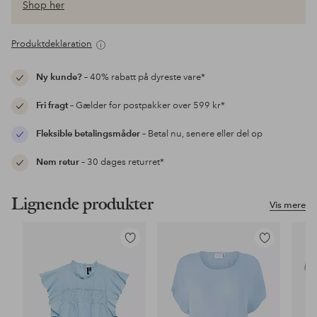
Shop her
Produktdeklaration
Ny kunde?
– 40% rabatt på dyreste vare*
Fri fragt
– Gælder for postpakker over 599 kr*
Fleksible betalingsmåder
– Betal nu, senere eller del op
Nem retur
– 30 dages returret*
Lignende produkter
Vis mere
Tilføj
Tilføj
til
til
favoritter
favoritter