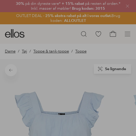
30%
på din dyreste vare*
+ 15% rabat
på resten af orden.*
Luk
Inkl. masser af møbler!
Brug koden: 3015
OUTLET DEAL -
25% ekstra rabat på alt i vores outlet.
Brug
koden:
ALLOUTLET
Ellos
Gå
Søg
logo
til
Gå
-
favoritmarkerede
til
Dame
Tøj
Toppe & tank-toppe
Toppe
gå
produkter
indkøbskur
til
forsiden
Se lignende
Tilbage