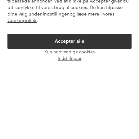
tilpassede annoncer. Ved at klikke på Accepter giver du
dit samtykke til vores brug af cookies. Du kan tilpasse
dine valg under Indstillinger og læse mere i vores
Mine sider
Cookiepolitik
.
Om Ellos
Accepter alle
Kun nødvendige cookies
Vores tjenester
Åbn
Indstillinger
chat
Vilkår
Venner
Sikre betalinger - betal nu eller del op
Vil du vide mere om
vores betalingsmuligheder
?
elpy
elpy