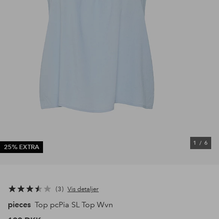
1
/
6
25% EXTRA
3
Vis detaljer
pieces
Top pcPia SL Top Wvn