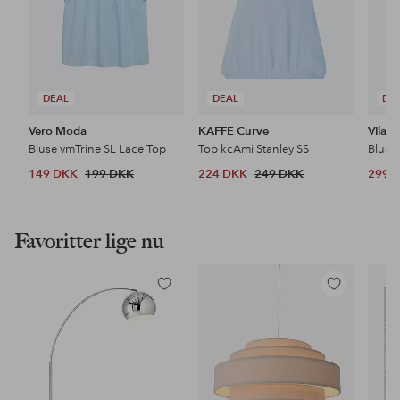
DEAL
DEAL
DE
Vero Moda
KAFFE Curve
Vila
Bluse vmTrine SL Lace Top
Top kcAmi Stanley SS
149 DKK
199 DKK
224 DKK
249 DKK
299 
Favoritter lige nu
Tilføj
Tilføj
til
til
favoritter
favoritter