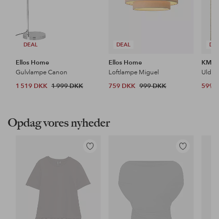
DEAL
DEAL
DE
Ellos Home
Ellos Home
KM H
Gulvlampe Canon
Loftlampe Miguel
Uldtæ
1 519 DKK
1 999 DKK
759 DKK
999 DKK
599 
Opdag vores nyheder
Tilføj
Tilføj
til
til
favoritter
favoritter