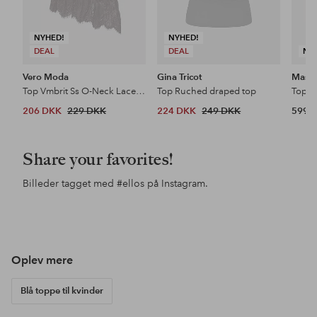
NYHED!
NYHED!
DEAL
DEAL
NY
Vero Moda
Gina Tricot
Masai
Top Vmbrit Ss O-Neck Lace T-Shirt Jrs
Top Ruched draped top
Top F
206 DKK
229 DKK
224 DKK
249 DKK
599 
Share your favorites!
Billeder tagget med
#ellos
på Instagram.
Opslag
ellosofficial
Opslag
ellosofficial
Ops
jgo
offentliggjort
offentliggjort
offe
af
af
af
Oplev mere
Blå toppe til kvinder