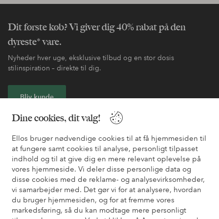
Dit første køb? Vi giver dig 40% rabat på den
dyreste* vare.
Nyheder hver uge, eksklusive tilbud og en stor dosis
stilinspiration – direkte til dig.
Bliv kunde
Dine cookies, dit valg!
* Se tilbudsbetingelser ved registrering
Ellos bruger nødvendige cookies til at få hjemmesiden til
at fungere samt cookies til analyse, personligt tilpasset
Har du brug for hjælp?
indhold og til at give dig en mere relevant oplevelse på
vores hjemmeside. Vi deler disse personlige data og
Du kan finde svar på de oftest stillede spørgsmål i vores FAQ.
disse cookies med de reklame- og analysevirksomheder,
Du kan også finde oplysninger om, hvordan du kontakter os.
vi samarbejder med. Det gør vi for at analysere, hvordan
du bruger hjemmesiden, og for at fremme vores
Kundeservice
Bestilling
Betalingsmåde
Le
markedsføring, så du kan modtage mere personligt