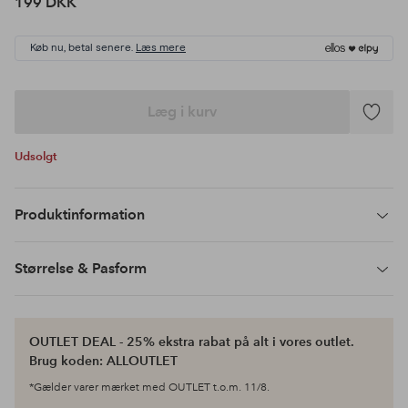
199 DKK
Køb nu, betal senere.
Læs mere
Læg i kurv
Tilføj
til
Udsolgt
favoritte
Produktinformation
Størrelse & Pasform
OUTLET DEAL - 25% ekstra rabat på alt i vores outlet.
Brug koden: ALLOUTLET
*Gælder varer mærket med OUTLET t.o.m. 11/8.