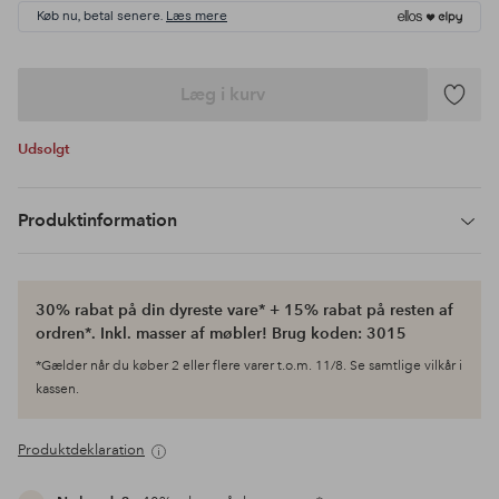
Køb nu, betal senere.
Læs mere
Læg i kurv
Tilføj
til
Udsolgt
favoritte
Produktinformation
30% rabat på din dyreste vare* + 15% rabat på resten af
ordren*. Inkl. masser af møbler! Brug koden: 3015
*Gælder når du køber 2 eller flere varer t.o.m. 11/8. Se samtlige vilkår i
kassen.
Produktdeklaration