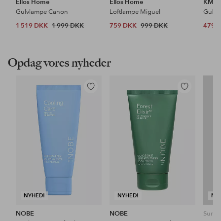
Ellos Home
Ellos Home
KM H
Gulvlampe Canon
Loftlampe Miguel
Gulvt
1 519 DKK
1 999 DKK
759 DKK
999 DKK
479 
Opdag vores nyheder
Tilføj
Tilføj
til
til
favoritter
favoritter
NYHED!
NYHED!
NY
NOBE
NOBE
Sunda