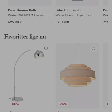
Peter Thomas Roth
Peter Thomas Roth
Peter
Water DRENCH® Hyaluronic Cloud Rich Barrier Moisturizer
Water Drench Hyaluronic Glow Serum 30 ml
625 DKK
595 DKK
719 
Favoritter lige nu
Tilføj
Tilføj
til
til
favoritter
favoritter
DEAL
DEAL
DE