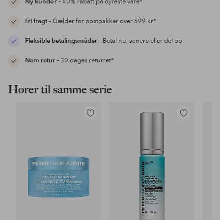
Ny kunde?
– 40% rabatt på dyreste vare*
Fri fragt
– Gælder for postpakker over 599 kr*
Fleksible betalingsmåder
– Betal nu, senere eller del op
Nem retur
– 30 dages returret*
Hører til samme serie
Tilføj
Tilføj
til
til
favoritter
favoritter