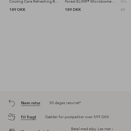
Cooling Care Refreshing Body Lotion 150 Ml
Forest ELIXIR® Microbiome Strengthening Body Lotion 150 Ml
189 DKK
189 DKK
69 D
Nem retur
30 dages returret*
Fri fragt
Gælder for postpakker over 599 DKK
Betal med elpy. Les mer i