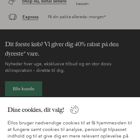
Shop nu, betal senere
kassen.
Express
Få din pakke allerede i morgen*
Dit første køb? Vi giver dig 40% rabat på den
dyreste* vare.
Nyheder hver uge, eksklusive tilbud og en stor dosis
stilinspiration – direkte til dig.
Bliv kunde
* Se tilbudsbetingelser ved registrering
Dine cookies, dit valg!
Ellos bruger nødvendige cookies til at få hjemmesiden til
Har du brug for hjælp?
at fungere samt cookies til analyse, personligt tilpasset
indhold og til at give dig en mere relevant oplevelse på
Du kan finde svar på de oftest stillede spørgsmål i vores FAQ.