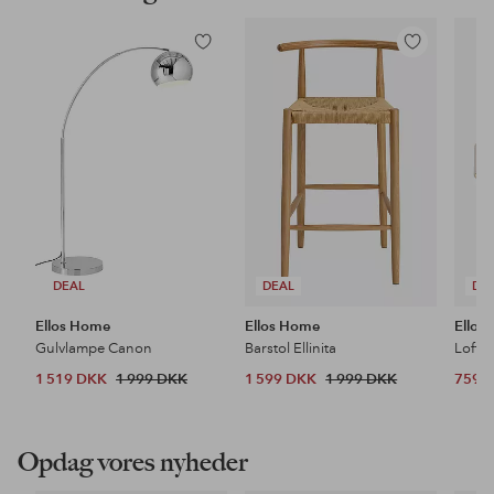
Tilføj
Tilføj
til
til
favoritter
favoritter
DEAL
DEAL
DE
Ellos Home
Ellos Home
Ellos
Gulvlampe Canon
Barstol Ellinita
Loftl
1 519 DKK
1 999 DKK
1 599 DKK
1 999 DKK
759 
Opdag vores nyheder