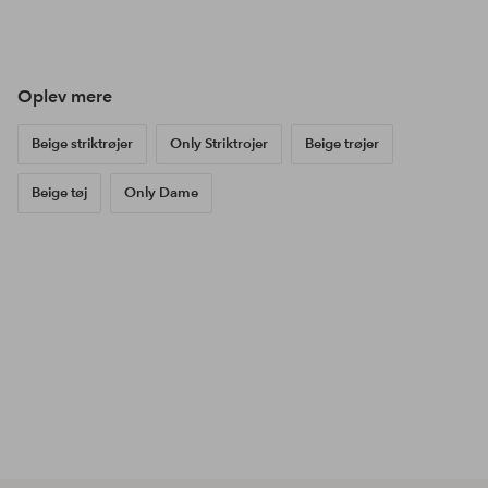
Opslag
sandrashem
Opslag
noareijnen_
Ops
alex
offentliggjort
offentliggjort
offe
af
af
af
Oplev mere
Beige striktrøjer
Only Striktrojer
Beige trøjer
Beige tøj
Only Dame