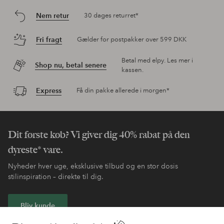
Nem retur
30 dages returret*
Fri fragt
Gælder for postpakker over 599 DKK
Betal med elpy. Les mer i
Shop nu, betal senere
kassen.
Express
Få din pakke allerede i morgen*
Dit første køb? Vi giver dig 40% rabat på den
dyreste* vare.
Nyheder hver uge, eksklusive tilbud og en stor dosis
stilinspiration – direkte til dig.
Bliv kunde