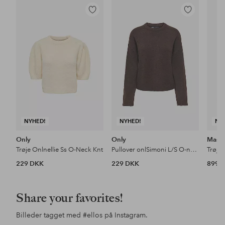
Tilføj
Tilføj
til
til
favoritter
favoritter
NYHED!
NYHED!
NY
Only
Only
Masai
Trøje Onlnellie Ss O-Neck Knt
Pullover onlSimoni L/S O-neck Knt N
Trøje
229 DKK
229 DKK
899 
Share your favorites!
Billeder tagget med
#ellos
på Instagram.