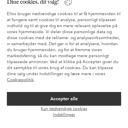
Dine cookies, dit valg!
* Se tilbudsbetingelser ved registrering
Ellos bruger nødvendige cookies til at få hjemmesiden til
at fungere samt cookies til analyse, personligt tilpasset
Har du brug for hjælp?
indhold og til at give dig en mere relevant oplevelse på
vores hjemmeside. Vi deler disse personlige data og
Du kan finde svar på de oftest stillede spørgsmål i vores FAQ.
disse cookies med de reklame- og analysevirksomheder,
Du kan også finde oplysninger om, hvordan du kontakter os.
vi samarbejder med. Det gør vi for at analysere, hvordan
du bruger hjemmesiden, og for at fremme vores
Kundeservice
Bestilling
Betalingsmåde
Le
markedsføring, så du kan modtage mere personligt
tilpassede annoncer. Ved at klikke på Accepter giver du
dit samtykke til vores brug af cookies. Du kan tilpasse
dine valg under Indstillinger og læse mere i vores
Mine sider
Cookiepolitik
.
Om Ellos
Accepter alle
Kun nødvendige cookies
Vores tjenester
Åbn
Indstillinger
chat
Vilkår