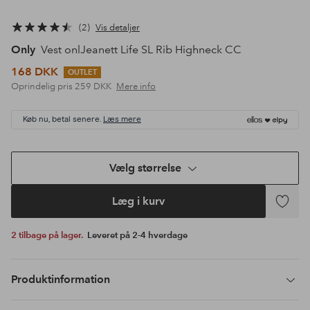
2
Vis detaljer
Only
Vest onlJeanett Life SL Rib Highneck CC
168 DKK
OUTLET
Oprindelig pris
259 DKK
Mere info
Køb nu, betal senere.
Læs mere
Vælg størrelse
Læg i kurv
Tilføj
til
2 tilbage på lager.
Leveret på 2-4 hverdage
favoritte
Produktinformation