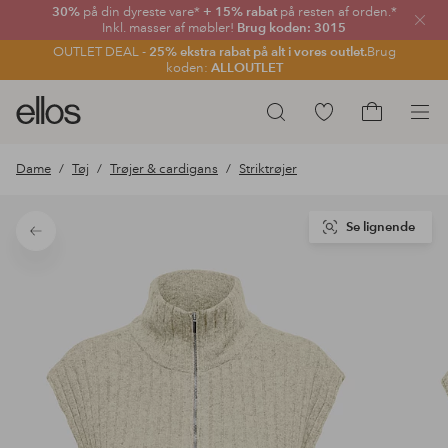
30%
på din dyreste vare*
+ 15% rabat
på resten af orden.*
Luk
Inkl. masser af møbler!
Brug koden: 3015
OUTLET DEAL -
25% ekstra rabat på alt i vores outlet.
Brug
koden:
ALLOUTLET
Ellos
Gå
Søg
logo
til
Gå
-
favoritmarkerede
til
Dame
Tøj
Trøjer & cardigans
Striktrøjer
gå
produkter
indkøbskur
til
forsiden
Se lignende
Tilbage