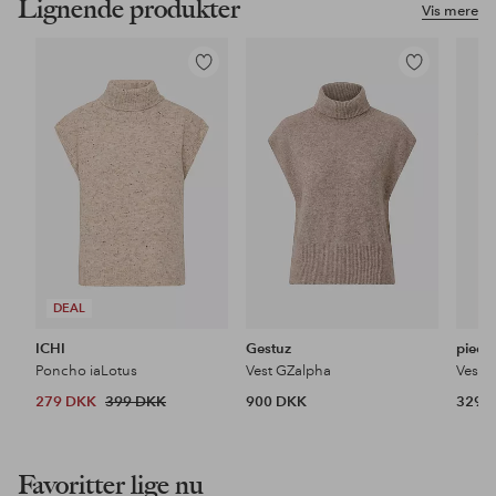
Lignende produkter
Vis mere
Tilføj
Tilføj
til
til
favoritter
favoritter
DEAL
ICHI
Gestuz
piece
Poncho iaLotus
Vest GZalpha
279 DKK
399 DKK
900 DKK
329 
Favoritter lige nu