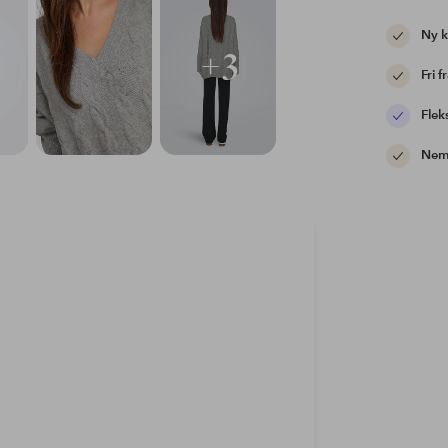
Ny 
+3
Fri f
Flek
Nem 