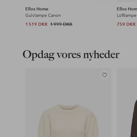
lignende
Ellos Home
Ellos Ho
Gulvlampe Canon
Loftlampe
1 519 DKK
1 999 DKK
759 DKK
Opdag vores nyheder
Tilføj
til
favoritter