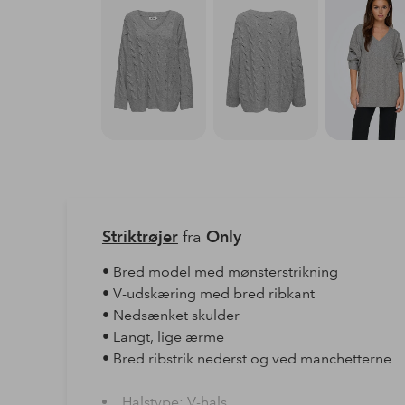
Striktrøjer
fra
Only
• Bred model med mønsterstrikning
• V-udskæring med bred ribkant
• Nedsænket skulder
• Langt, lige ærme
• Bred ribstrik nederst og ved manchetterne
Halstype: V-hals