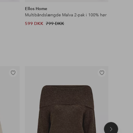
lignende
lignende
Ellos Home
&Home
Multibåndslængde Malva 2-pak i 100% hør
Ryatæppe
599 DKK
799 DKK
303 DKK
Tilføj
Tilføj
til
til
favoritter
favoritter
Næste