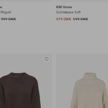
lignende
me
KM Home
 Miguel
Gulvtæppe Soft
999 DKK
479 DKK
599 DKK
Tilføj
til
favoritter