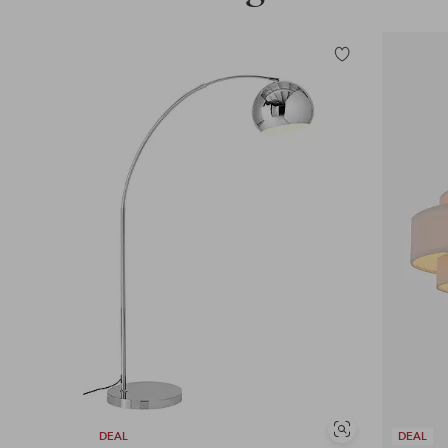
Tilføj
til
favoritter
Se
DEAL
DEAL