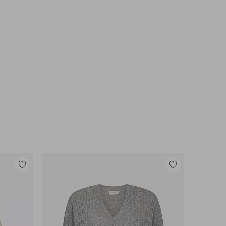
Tilføj
Tilføj
til
til
favoritter
favoritter