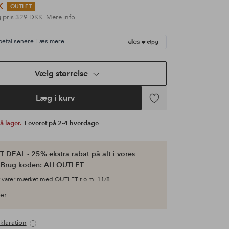
K
OUTLET
 pris
329 DKK
Mere info
betal senere.
Læs mere
Vælg størrelse
Læg i kurv
Tilføj
til
på lager.
Leveret på 2-4 hverdage
favoritter
 DEAL - 25% ekstra rabat på alt i vores
. Brug koden: ALLOUTLET
 varer mærket med OUTLET t.o.m. 11/8.
er
klaration