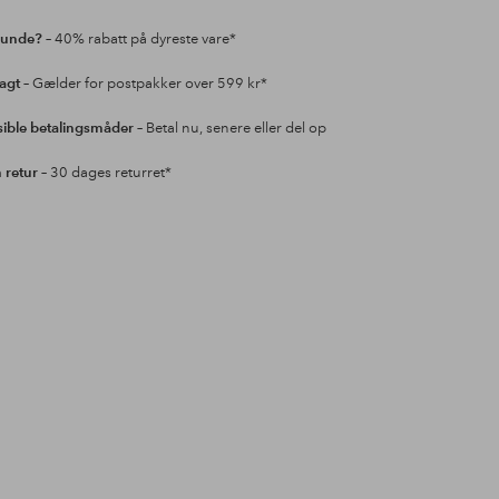
kunde?
– 40% rabatt på dyreste vare*
ragt
– Gælder for postpakker over 599 kr*
sible betalingsmåder
– Betal nu, senere eller del op
retur
– 30 dages returret*