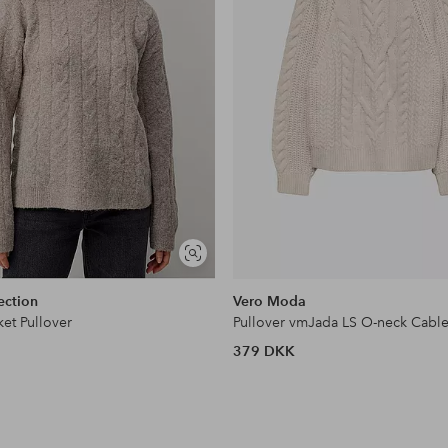
Se
lignende
ection
Vero Moda
ket Pullover
Pullover vmJada LS O-neck Cabl
379 DKK