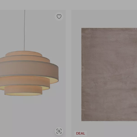
Tilføj
til
favoritter
Se
DEAL