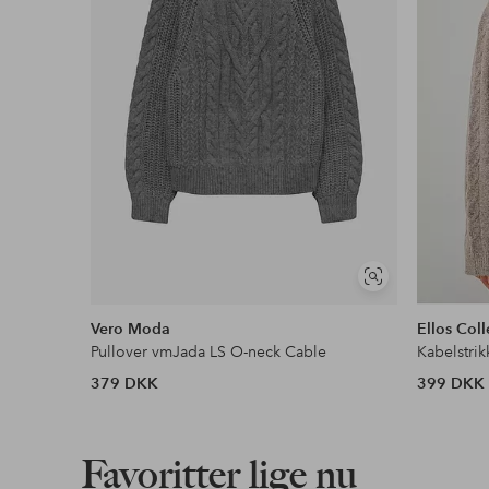
Faktura & Konto
Vores mest fordelagtige betalingsmetode
Læs mere
Se
lignende
Vero Moda
Ellos Coll
Pullover vmJada LS O-neck Cable
Kabelstrik
379 DKK
399 DKK
Favoritter lige nu