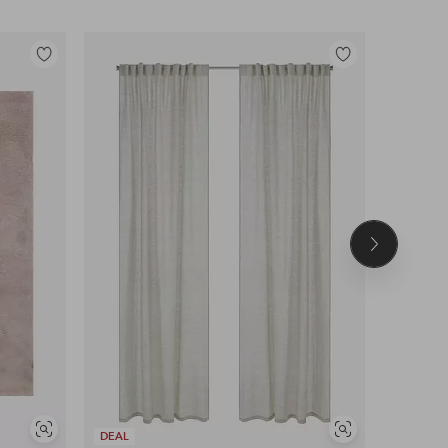
Tilføj
Tilføj
til
til
favoritter
favoritter
Næste
produkt
Se
Se
DEAL
DEAL