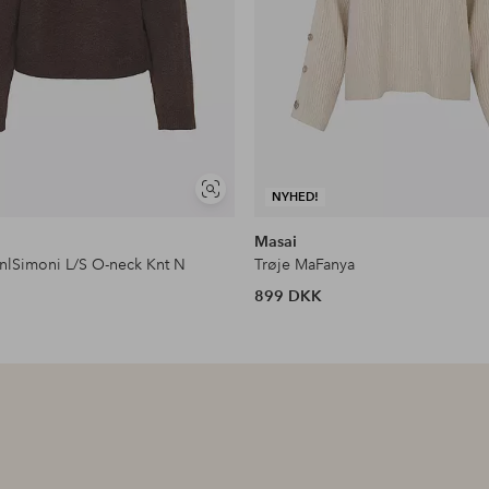
Se
NYHED!
lignende
Masai
onlSimoni L/S O-neck Knt N
Trøje MaFanya
899 DKK