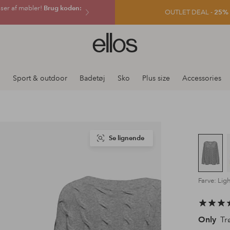
sser af møbler!
Brug koden:
OUTLET DEAL -
25% e
Ellos
logo
-
gå
j
Sport & outdoor
Badetøj
Sko
Plus size
Accessories
til
forsiden
Se lignende
Farve: Lig
Only
Trø