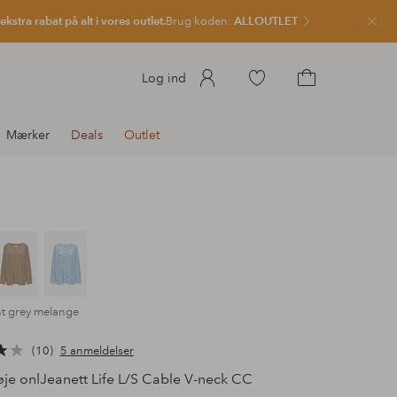
kstra rabat på alt i vores outlet.
Brug koden:
ALLOUTLET
Luk
Gå
Log ind
til
Gå
favoritmarkerede
til
Mærker
Deals
Outlet
produkter
indkøbskurven
ht grey melange
10
5 anmeldelser
je onlJeanett Life L/S Cable V-neck CC