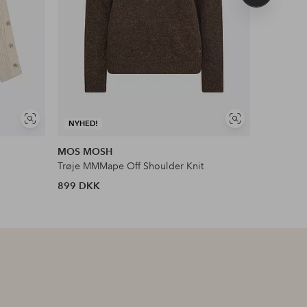
produkt
Se
Se
NYHED!
NYHED!
lignende
lignende
MOS MOSH
Ellos Col
Trøje MMMape Off Shoulder Knit
Jumper m
899 DKK
349 DKK