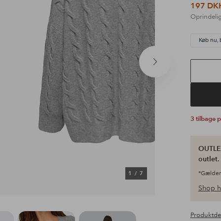
197 DK
Oprindelig
Køb nu, 
Næste
produkt
3 tilbage 
OUTLET
outlet
1
/
7
*Gælder
Shop h
Produktde