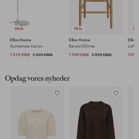
DEAL
DEAL
DE
Ellos Home
Ellos Home
Ellos
Gulvlampe Canon
Barstol Ellinita
Loftl
1 519 DKK
1 999 DKK
1 599 DKK
1 999 DKK
759 
Opdag vores nyheder
Tilføj
Tilføj
til
til
favoritter
favoritter