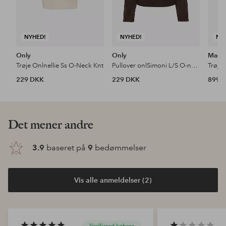
NYHED!
NYHED!
NY
Only
Only
Masai
Trøje Onlnellie Ss O-Neck Knt
Pullover onlSimoni L/S O-neck Knt N
Trøje
229 DKK
229 DKK
899 
Det mener andre
3.9
baseret på
9
bedømmelser
Vis alle anmeldelser (2)
Verifierad købere