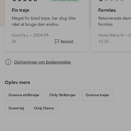
Fin trøje
Formløs.
Meget fin blød trøje, har dog ikke
Returnerede denn
nået at bruge den endnu.
formløs
Gunilla L —
2024-09-
Anna Maria N —
2
26
12-25
Rapport
Oplysninger om bedømmelse
Oplev mere
Grønne striktrøjer
Only Striktrojer
Grønne trøjer
Grønt tøj
Only Dame