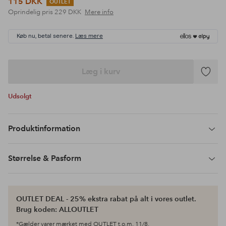
115 DKK
OUTLET
Oprindelig pris
229 DKK
Mere info
Køb nu, betal senere.
Læs mere
Læg i kurv
Tilføj
til
Udsolgt
favoritte
Produktinformation
Størrelse & Pasform
OUTLET DEAL - 25% ekstra rabat på alt i vores outlet.
Brug koden: ALLOUTLET
*Gælder varer mærket med OUTLET t.o.m. 11/8.