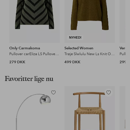
NYHED!
Only Carmakoma
Selected Women
Vero
Pullover carEliza LS Pullover Knt
Trøje Slwlulu New Ls Knit O-Neck
Pullo
279 DKK
499 DKK
299 
Favoritter lige nu
Tilføj
Tilføj
til
til
favoritter
favoritter