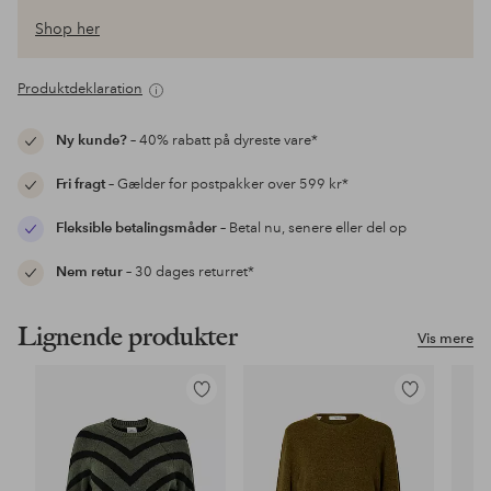
Shop her
Produktdeklaration
Ny kunde?
– 40% rabatt på dyreste vare*
Fri fragt
– Gælder for postpakker over 599 kr*
Fleksible betalingsmåder
– Betal nu, senere eller del op
Nem retur
– 30 dages returret*
Lignende produkter
Vis mere
Tilføj
Tilføj
til
til
favoritter
favoritter