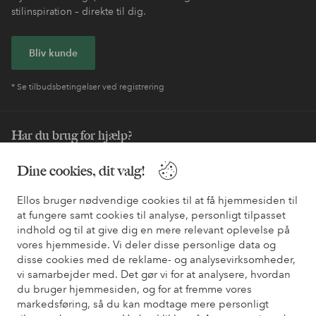
stilinspiration – direkte til dig.
Bliv kunde
* Se tilbudsbetingelser ved registrering
Har du brug for hjælp?
Du kan finde svar på de oftest stillede spørgsmål i vores FAQ.
Dine cookies, dit valg!
Du kan også finde oplysninger om, hvordan du kontakter os.
Ellos bruger nødvendige cookies til at få hjemmesiden til
Kundeservice
Bestilling
Betalingsmåde
Le
at fungere samt cookies til analyse, personligt tilpasset
indhold og til at give dig en mere relevant oplevelse på
vores hjemmeside. Vi deler disse personlige data og
disse cookies med de reklame- og analysevirksomheder,
Mine sider
vi samarbejder med. Det gør vi for at analysere, hvordan
du bruger hjemmesiden, og for at fremme vores
markedsføring, så du kan modtage mere personligt
Om Ellos