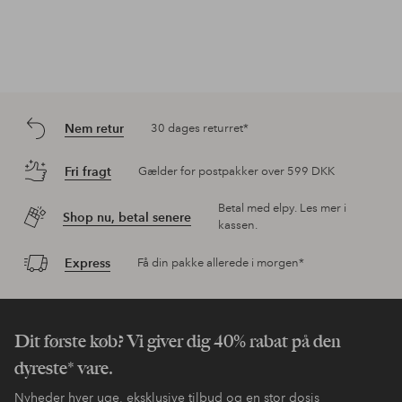
Nem retur
30 dages returret*
Fri fragt
Gælder for postpakker over 599 DKK
Betal med elpy. Les mer i
Shop nu, betal senere
kassen.
Express
Få din pakke allerede i morgen*
Dit første køb? Vi giver dig 40% rabat på den
dyreste* vare.
Nyheder hver uge, eksklusive tilbud og en stor dosis