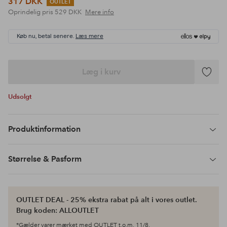
317 DKK
OUTLET
Oprindelig pris
529 DKK
Mere info
Køb nu, betal senere.
Læs mere
Læg i kurv
Tilføj
til
Udsolgt
favoritte
Produktinformation
Størrelse & Pasform
OUTLET DEAL - 25% ekstra rabat på alt i vores outlet.
Brug koden: ALLOUTLET
*Gælder varer mærket med OUTLET t.o.m. 11/8.