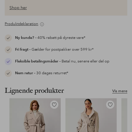
Shop her
Produktdeklaration
Ny kunde?
– 40% rabatt på dyreste vare*
Fri fragt
– Gælder for postpakker over 599 kr*
Fleksible betalingsmåder
– Betal nu, senere eller del op
Nem retur
– 30 dages returret*
Lignende produkter
Vis mere
Tilføj
Tilføj
til
til
favoritter
favoritter