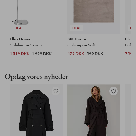
DEAL
DEAL
DE
Ellos Home
KM Home
Ellos
Gulvlampe Canon
Gulvtæppe Soft
Loftl
1 519 DKK
1 999 DKK
479 DKK
599 DKK
759 
Opdag vores nyheder
Tilføj
Tilføj
til
til
favoritter
favoritter