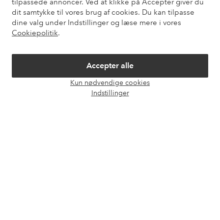
tilpassede annoncer. Ved at klikke på Accepter giver du
dit samtykke til vores brug af cookies. Du kan tilpasse
dine valg under Indstillinger og læse mere i vores
Vores tjenester
Cookiepolitik
.
Vilkår
Accepter alle
Venner
Kun nødvendige cookies
Åbn
Indstillinger
chat
Sikre betalinger - betal nu eller del op
Vil du vide mere om
vores betalingsmuligheder
?
elpy
elpy
Danmark - Vælg land