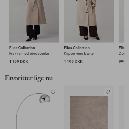
Ellos Collection
Ellos Collection
Ellos 
Frakke med bindebælte
Kappe med bælte
1 199 DKK
1 199 DKK
999 
Favoritter lige nu
Tilføj
Tilføj
til
til
favoritter
favoritter