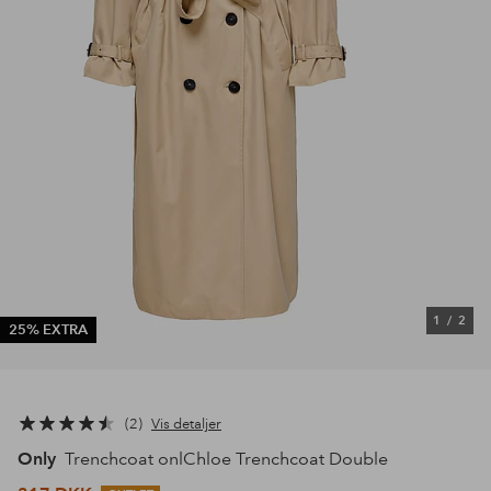
1
/
2
25% EXTRA
2
Vis detaljer
Only
Trenchcoat onlChloe Trenchcoat Double