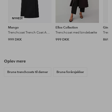
NYHED!
Mango
Ellos Collection
Gina T
Trenchcoat Trench Coat Angela
Trenchcoat med bindebælte
Trenc
999 DKK
999 DKK
869 
Oplev mere
Brune trenchcoats til damer
Brune forårsjakker