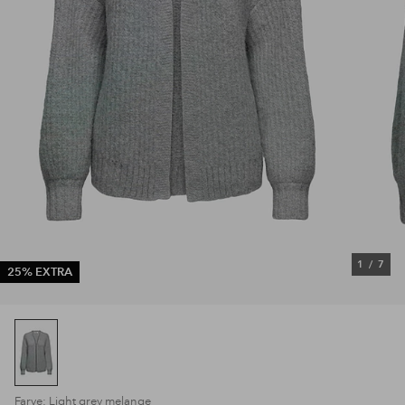
1
/
7
25% EXTRA
Farve: Light grey melange