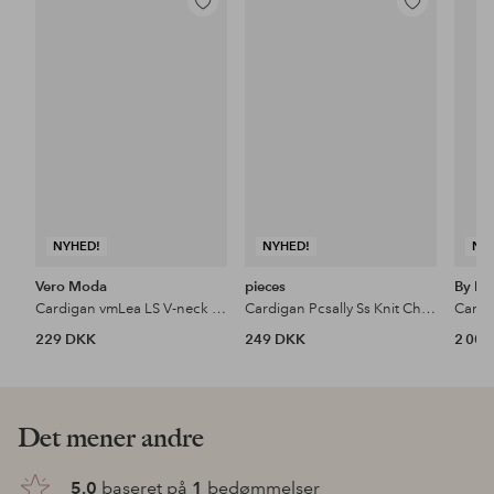
Tilføj
Tilføj
til
til
favoritter
favoritter
NYHED!
NYHED!
NY
Vero Moda
pieces
By Ma
Cardigan vmLea LS V-neck Cuff Cardigan
Cardigan Pcsally Ss Knit Check Cardigan Bc
229 DKK
249 DKK
2 00
Det mener andre
5.0
baseret på
1
bedømmelser