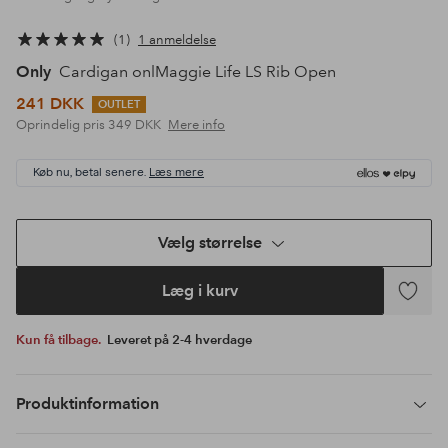
1
1 anmeldelse
Only
Cardigan onlMaggie Life LS Rib Open
241 DKK
OUTLET
Oprindelig pris
349 DKK
Mere info
Køb nu, betal senere.
Læs mere
Vælg størrelse
Læg i kurv
Tilføj
til
Kun få tilbage.
Leveret på 2-4 hverdage
favoritte
Produktinformation