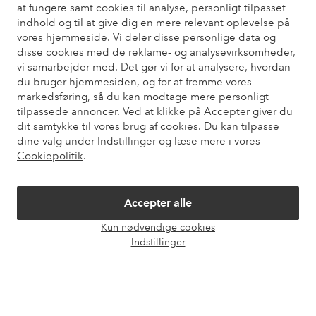
at fungere samt cookies til analyse, personligt tilpasset
Har du brug for hjælp?
indhold og til at give dig en mere relevant oplevelse på
vores hjemmeside. Vi deler disse personlige data og
Du kan finde svar på de oftest stillede spørgsmål i vores FAQ.
disse cookies med de reklame- og analysevirksomheder,
Du kan også finde oplysninger om, hvordan du kontakter os.
vi samarbejder med. Det gør vi for at analysere, hvordan
du bruger hjemmesiden, og for at fremme vores
Kundeservice
Bestilling
Betalingsmåde
Le
markedsføring, så du kan modtage mere personligt
tilpassede annoncer. Ved at klikke på Accepter giver du
dit samtykke til vores brug af cookies. Du kan tilpasse
dine valg under Indstillinger og læse mere i vores
Mine sider
Cookiepolitik
.
Om Ellos
Accepter alle
Kun nødvendige cookies
Vores tjenester
Åbn
Indstillinger
chat
Vilkår
Venner