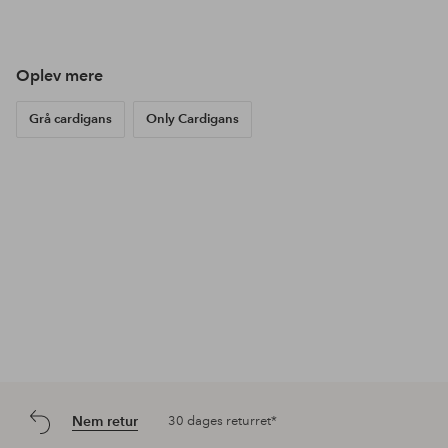
offentliggjort
offentliggjort
offe
af
af
af
Oplev mere
Grå cardigans
Only Cardigans
Nem retur
30 dages returret*