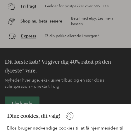
Fri fragt
Gælder for postpakker over 599 DKK
Betal med elpy. Les mer i
Shop nu, betal senere
kassen.
Express
Få din pakke allerede i morgen*
Dit første køb? Vi giver dig 40% rabat på den
dyreste* vare.
Nyheder hver uge, eksklusive tilbud og en stor dosis
stilinspiration – direkte til dig.
Bliv kunde
Dine cookies, dit valg!
* Se tilbudsbetingelser ved registrering
Ellos bruger nødvendige cookies til at få hjemmesiden til