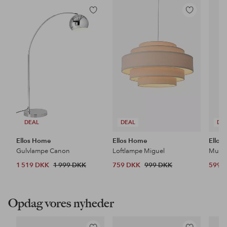
Tilføj
Tilføj
til
til
favoritter
favoritter
DEAL
DEAL
DE
Ellos Home
Ellos Home
Ellos
Gulvlampe Canon
Loftlampe Miguel
1 519 DKK
1 999 DKK
759 DKK
999 DKK
599 
Opdag vores nyheder