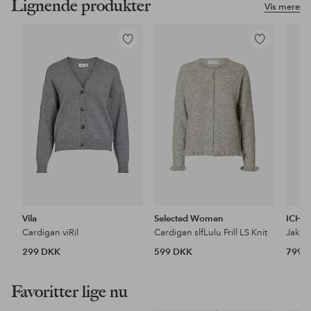
Lignende produkter
Vis mere
Tilføj
Tilføj
til
til
favoritter
favoritter
Vila
Selected Women
ICHI
Cardigan viRil
Cardigan slfLulu Frill LS Knit
Jakke
299 DKK
599 DKK
799 
Favoritter lige nu