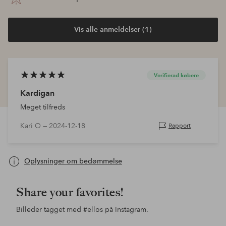
Vis alle anmeldelser (1)
Verifierad købere
Kardigan
Meget tilfreds
Kari O —
2024-12-18
Rapport
Oplysninger om bedømmelse
Share your favorites!
Billeder tagget med
#ellos
på Instagram.
Opslag
lotte.vankerckhove.5
Opslag
alexiiak
Ops
esp