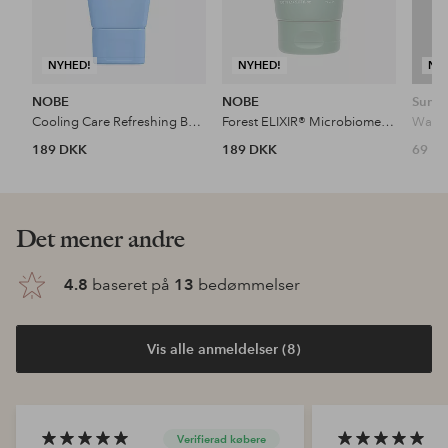
NYHED!
NYHED!
NY
NOBE
NOBE
Sunda
Cooling Care Refreshing Body Lotion 150 Ml
Forest ELIXIR® Microbiome Strengthening Body Lotion 150 Ml
189 DKK
189 DKK
69 D
Det mener andre
4.8
baseret på
13
bedømmelser
Vis alle anmeldelser (8)
Verifierad købere