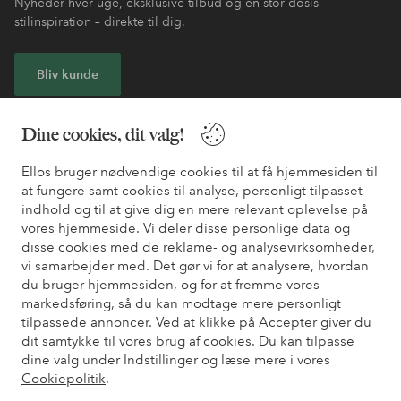
Nyheder hver uge, eksklusive tilbud og en stor dosis
stilinspiration – direkte til dig.
Bliv kunde
* Se tilbudsbetingelser ved registrering
Dine cookies, dit valg!
Ellos bruger nødvendige cookies til at få hjemmesiden til
Har du brug for hjælp?
at fungere samt cookies til analyse, personligt tilpasset
indhold og til at give dig en mere relevant oplevelse på
Du kan finde svar på de oftest stillede spørgsmål i vores FAQ.
vores hjemmeside. Vi deler disse personlige data og
Du kan også finde oplysninger om, hvordan du kontakter os.
disse cookies med de reklame- og analysevirksomheder,
vi samarbejder med. Det gør vi for at analysere, hvordan
Kundeservice
Bestilling
Betalingsmåde
Le
du bruger hjemmesiden, og for at fremme vores
markedsføring, så du kan modtage mere personligt
tilpassede annoncer. Ved at klikke på Accepter giver du
dit samtykke til vores brug af cookies. Du kan tilpasse
Mine sider
dine valg under Indstillinger og læse mere i vores
Cookiepolitik
.