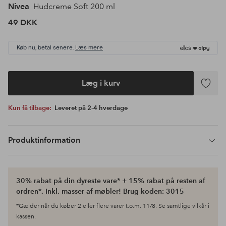
Nivea
Hudcreme Soft 200 ml
49 DKK
Køb nu, betal senere.
Læs mere
Læg i kurv
Tilføj
til
Kun få tilbage:
Leveret på 2-4 hverdage
favoritte
Produktinformation
30% rabat på din dyreste vare* + 15% rabat på resten af
ordren*. Inkl. masser af møbler! Brug koden: 3015
*Gælder når du køber 2 eller flere varer t.o.m. 11/8. Se samtlige vilkår i
kassen.