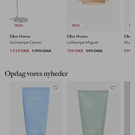
DEAL
DEAL
DE
Ellos Home
Ellos Home
Ellos
Gulvlampe Canon
Loftlampe Miguel
1 519 DKK
1 999 DKK
759 DKK
999 DKK
599 
Opdag vores nyheder
Tilføj
Tilføj
til
til
favoritter
favoritter