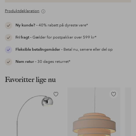
Produktdeklaration
Ny kunde?
– 40% rabatt på dyreste vare*
Fri fragt
– Gælder for postpakker over 599 kr*
Fleksible betalingsmåder
– Betal nu, senere eller del op
Nem retur
– 30 dages returret*
Favoritter lige nu
Tilføj
Tilføj
til
til
favoritter
favoritter