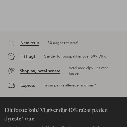
Nem retur
30 dages returret*
Fri fragt
Gælder for postpakker over 599 DKK
Betal med elpy. Les mer i
Shop nu, betal senere
kassen.
Express
Få din pakke allerede i morgen*
Dit første køb? Vi giver dig 40% rabat på den
dyreste* vare.