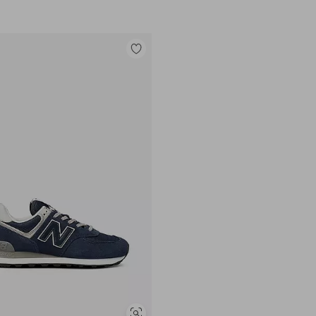
Tilføj
til
favoritter