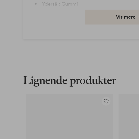
Ydersål: Gummi
Varenummer: 1662172-01-017
Vis mere
Download højopløst billede
Fri fragt
Gælder for postpakker over 599 kr
Læs mere
Lignende produkter
Faktura & Konto
Tilføj
Vores mest fordelagtige betalingsmetode
til
favoritter
Læs mere