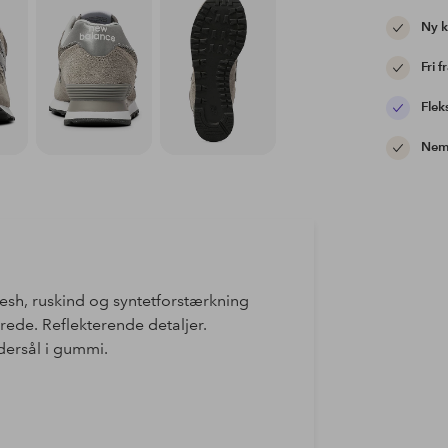
Ny 
Fri f
Flek
Nem 
esh, ruskind og syntetforstærkning
ede. Reflekterende detaljer.
ydersål i gummi.