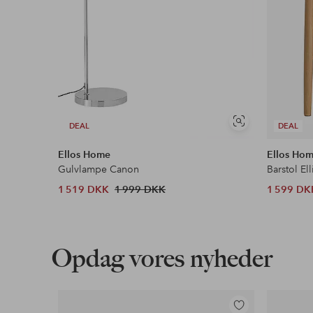
Se
DEAL
DEAL
lignende
Ellos Home
Ellos Ho
Gulvlampe Canon
Barstol Ell
1 519 DKK
1 999 DKK
1 599 DK
Opdag vores nyheder
Tilføj