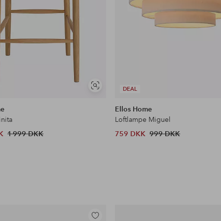
Se
DEAL
lignende
me
Ellos Home
inita
Loftlampe Miguel
K
1 999 DKK
759 DKK
999 DKK
Tilføj