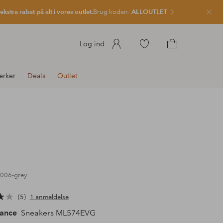
kstra rabat på alt i vores outlet.
Brug koden:
ALLOUTLET
Luk
Gå
Log ind
til
Gå
favoritmarkerede
til
rker
Deals
Outlet
produkter
indkøbskurven
0006-grey
5
1 anmeldelse
ance
Sneakers ML574EVG