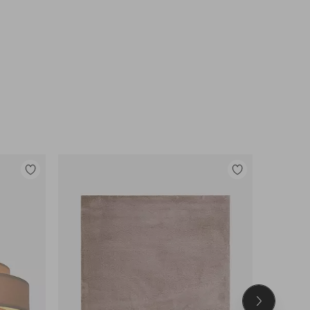
Tilføj
Tilføj
til
til
favoritter
favoritter
Næste