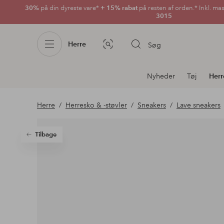
30%
på din dyreste vare*
+ 15% rabat
på resten af orden.* Inkl. ma
3015
Herre
Søg
Billedsøgning
Afdelningsnavigation
Nyheder
Tøj
Herr
Herre
Herresko & -støvler
Sneakers
Lave sneakers
Tilbage