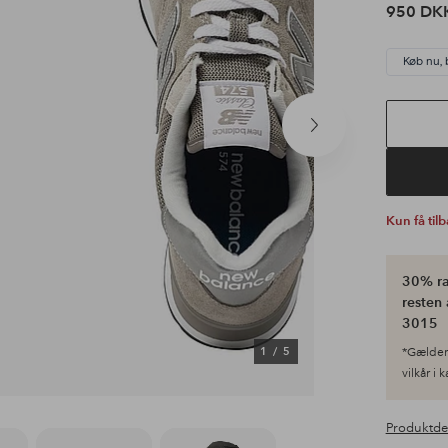
950 DK
Køb nu, 
Næste
produkt
Kun få til
30% ra
resten 
3015
1
/
5
*Gælder 
vilkår i 
Produktde