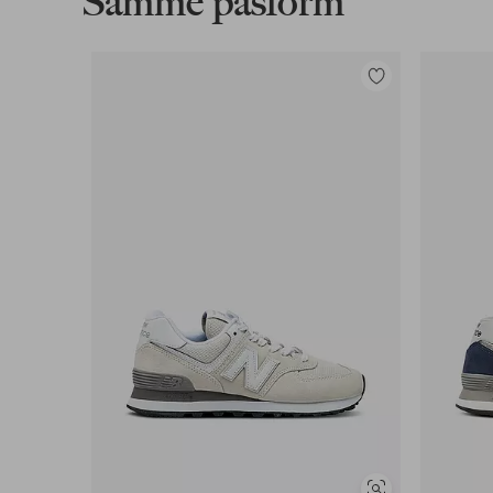
Samme pasform
Tilføj
til
favoritter