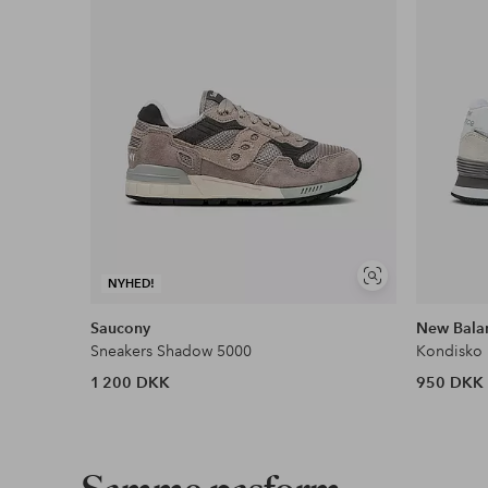
Se
NYHED!
lignende
Saucony
New Bala
Sneakers Shadow 5000
Kondisko
1 200 DKK
950 DKK