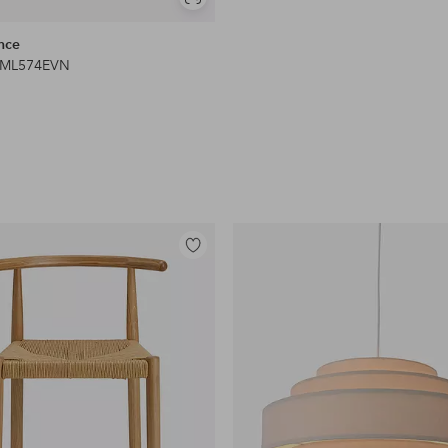
Se
lignende
nce
 ML574EVN
Tilføj
til
favoritter