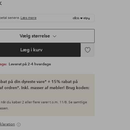
K
betal senere.
Læs mere
Vælg størrelse
Læg i kurv
Tilføj
til
bage:
Leveret på 2-4 hverdage
favoritter
bat på din dyreste vare* + 15% rabat på
af ordren*. Inkl. masser af møbler! Brug koden:
når du køber 2 eller flere varer t.o.m. 11/8. Se samtlige
kassen.
klaration