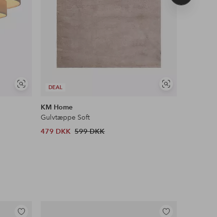
produkt
Se
Se
DEAL
DEAL
lignende
lignende
KM Home
&Home
Gulvtæppe Soft
Ryatæppe
479 DKK
599 DKK
303 DKK
Tilføj
Tilføj