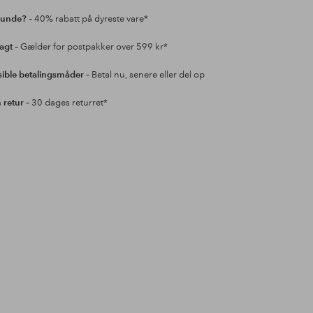
kunde?
– 40% rabatt på dyreste vare*
ragt
– Gælder for postpakker over 599 kr*
sible betalingsmåder
– Betal nu, senere eller del op
retur
– 30 dages returret*