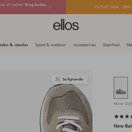
sser af møbler!
Brug koden:
OUTLET DEAL -
25% e
Ellos
logo
-
gå
esko & -støvler
Sport & outdoor
Accessories
Skønhed
Mæ
til
forsiden
Se lignende
Farve: Gy
New Bal