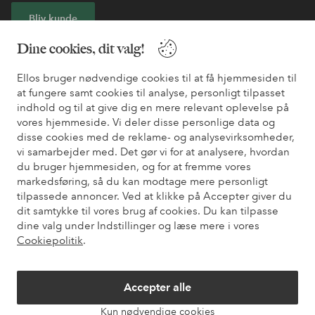
Bliv kunde
Dine cookies, dit valg!
* Se tilbudsbetingelser ved registrering
Ellos bruger nødvendige cookies til at få hjemmesiden til
at fungere samt cookies til analyse, personligt tilpasset
Har du brug for hjælp?
indhold og til at give dig en mere relevant oplevelse på
vores hjemmeside. Vi deler disse personlige data og
Du kan finde svar på de oftest stillede spørgsmål i vores FAQ.
disse cookies med de reklame- og analysevirksomheder,
Du kan også finde oplysninger om, hvordan du kontakter os.
vi samarbejder med. Det gør vi for at analysere, hvordan
du bruger hjemmesiden, og for at fremme vores
Kundeservice
Bestilling
Betalingsmåde
Le
markedsføring, så du kan modtage mere personligt
tilpassede annoncer. Ved at klikke på Accepter giver du
dit samtykke til vores brug af cookies. Du kan tilpasse
dine valg under Indstillinger og læse mere i vores
Mine sider
Cookiepolitik
.
Om Ellos
Accepter alle
Kun nødvendige cookies