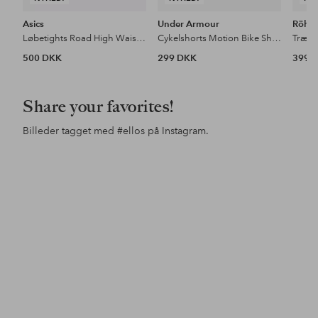
Asics
Under Armour
Röhni
Løbetights Road High Waist 8in Sprinter
Cykelshorts Motion Bike Short
500 DKK
299 DKK
399 
Share your favorites!
Billeder tagget med
#ellos
på Instagram.
Opslag
ellosofficial
Opslag
ellosofficial
Ops
ello
offentliggjort
offentliggjort
offe
af
af
af