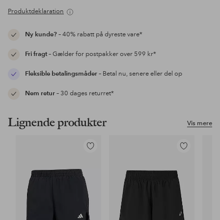
Produktdeklaration
Ny kunde?
– 40% rabatt på dyreste vare*
Fri fragt
– Gælder for postpakker over 599 kr*
Fleksible betalingsmåder
– Betal nu, senere eller del op
Nem retur
– 30 dages returret*
Lignende produkter
Vis mere
Tilføj
Tilføj
til
til
favoritter
favoritter