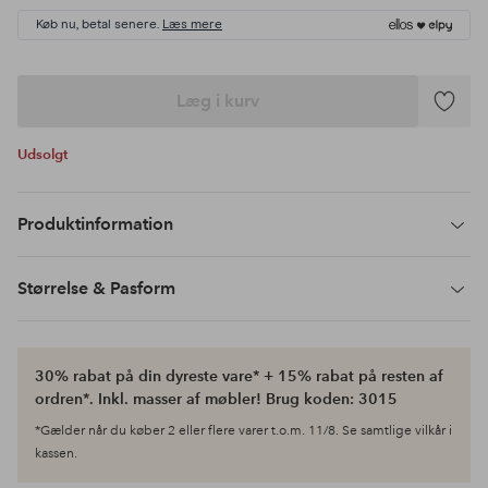
Køb nu, betal senere.
Læs mere
Læg i kurv
Tilføj
til
Udsolgt
favoritte
Produktinformation
Størrelse & Pasform
30% rabat på din dyreste vare* + 15% rabat på resten af
ordren*. Inkl. masser af møbler! Brug koden: 3015
*Gælder når du køber 2 eller flere varer t.o.m. 11/8. Se samtlige vilkår i
kassen.