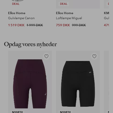
DEAL
DEAL
DE
Ellos Home
Ellos Home
KM H
Gulvlampe Canon
Loftlampe Miguel
Gulvt
1 519 DKK
1 999 DKK
759 DKK
999 DKK
479 
Opdag vores nyheder
Tilføj
Tilføj
til
til
favoritter
favoritter
NYHED!
NYHED!
NY