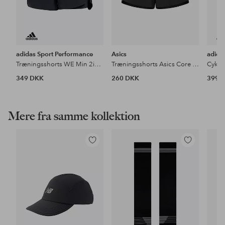
adidas Sport Performance
Asics
adida
Træningsshorts WE Min 2in1 SH
Træningsshorts Asics Core 4in Short
Cykel
349 DKK
260 DKK
399 
Mere fra samme kollektion
Tilføj
Tilføj
til
til
favoritter
favoritter