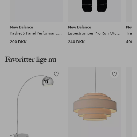
New Balance
New Balance
New B
Kasket 5 Panel Performance Hat v2
Løbestrømper Pro Run Otc Socks 1 Pair
200 DKK
240 DKK
400 
Favoritter lige nu
Tilføj
Tilføj
til
til
favoritter
favoritter