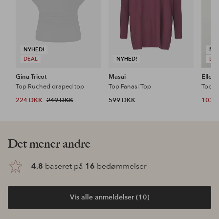
NYHED!
NY
DEAL
NYHED!
DE
Gina Tricot
Masai
Ellos 
Top Ruched draped top
Top Fanasi Top
Top m
224 DKK
249 DKK
599 DKK
103 
Det mener andre
4.8
baseret på
16
bedømmelser
Vis alle anmeldelser (10)