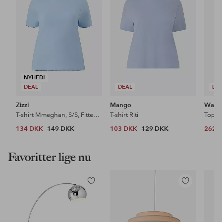
NYHED!
DEAL
DEAL
DE
Zizzi
Mango
Wasab
T-shirt Mmeghan, S/S, Fitted Tee
T-shirt Riti
Top W
134 DKK
149 DKK
103 DKK
129 DKK
262 
Favoritter lige nu
Tilføj
Tilføj
til
til
favoritter
favoritter