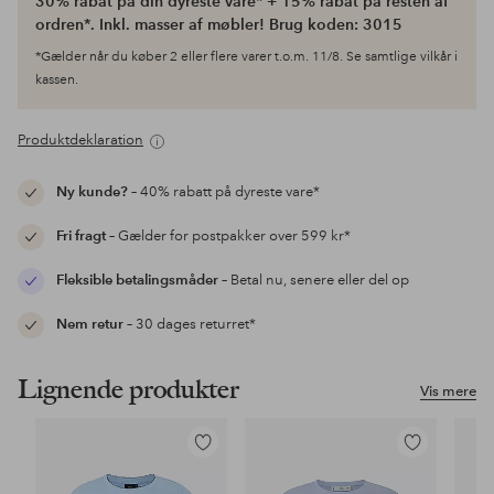
30% rabat på din dyreste vare* + 15% rabat på resten af
ordren*. Inkl. masser af møbler! Brug koden: 3015
*Gælder når du køber 2 eller flere varer t.o.m. 11/8. Se samtlige vilkår i
kassen.
Produktdeklaration
Ny kunde?
– 40% rabatt på dyreste vare*
Fri fragt
– Gælder for postpakker over 599 kr*
Fleksible betalingsmåder
– Betal nu, senere eller del op
Nem retur
– 30 dages returret*
Lignende produkter
Vis mere
Tilføj
Tilføj
til
til
favoritter
favoritter