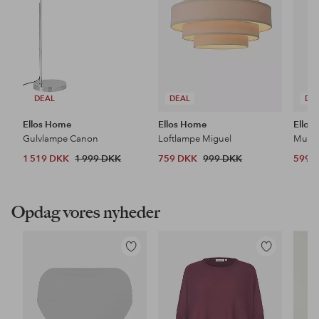
DEAL
DEAL
DE
Ellos Home
Ellos Home
Ellos
Gulvlampe Canon
Loftlampe Miguel
1 519 DKK
1 999 DKK
759 DKK
999 DKK
599 
Opdag vores nyheder
Tilføj
Tilføj
til
til
favoritter
favoritter