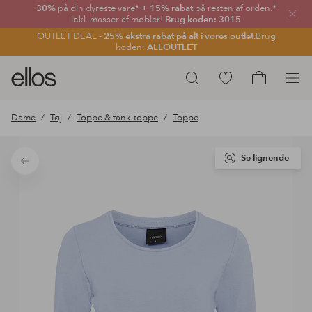
30%
på din dyreste vare*
+ 15% rabat
på resten af orden.*
Luk
Inkl. masser af møbler!
Brug koden: 3015
OUTLET DEAL -
25% ekstra rabat på alt i vores outlet.
Brug
koden:
ALLOUTLET
Ellos
Gå
Søg
logo
til
Gå
-
favoritmarkerede
til
Dame
Tøj
Toppe & tank-toppe
Toppe
gå
produkter
indkøbskur
til
forsiden
Se lignende
Tilbage