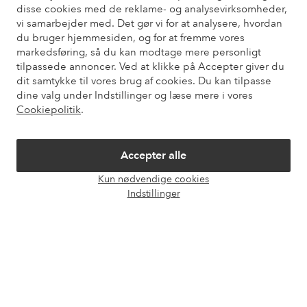
disse cookies med de reklame- og analysevirksomheder,
Mine sider
vi samarbejder med. Det gør vi for at analysere, hvordan
du bruger hjemmesiden, og for at fremme vores
markedsføring, så du kan modtage mere personligt
Om Ellos
tilpassede annoncer. Ved at klikke på Accepter giver du
dit samtykke til vores brug af cookies. Du kan tilpasse
Vores tjenester
dine valg under Indstillinger og læse mere i vores
Cookiepolitik
.
Vilkår
Accepter alle
Venner
Kun nødvendige cookies
Åbn
Indstillinger
chat
Sikre betalinger - betal nu eller del op
Vil du vide mere om
vores betalingsmuligheder
?
elpy
elpy