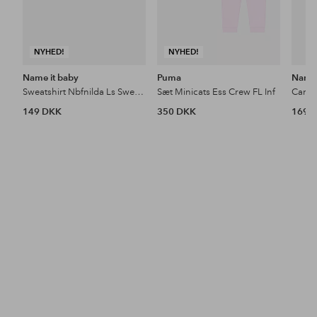
NYHED!
NYHED!
Name it baby
Puma
Name 
Sweatshirt Nbfnilda Ls Sweat Bru
Sæt Minicats Ess Crew FL Inf
149 DKK
350 DKK
169 