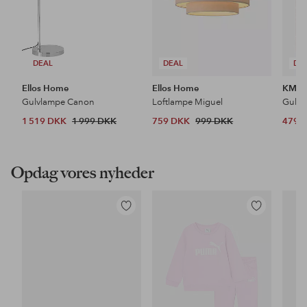
DEAL
DEAL
DE
Ellos Home
Ellos Home
KM H
Gulvlampe Canon
Loftlampe Miguel
Gulvt
1 519 DKK
1 999 DKK
759 DKK
999 DKK
479 
Opdag vores nyheder
Tilføj
Tilføj
til
til
favoritter
favoritter