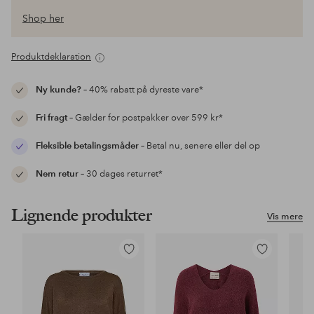
Shop her
Produktdeklaration
Ny kunde?
– 40% rabatt på dyreste vare*
Fri fragt
– Gælder for postpakker over 599 kr*
Fleksible betalingsmåder
– Betal nu, senere eller del op
Nem retur
– 30 dages returret*
Lignende produkter
Vis mere
Tilføj
Tilføj
til
til
favoritter
favoritter