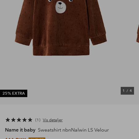
1
/
4
25% EXTRA
1
Vis detaljer
Name it baby
Sweatshirt nbnNalwin LS Velour