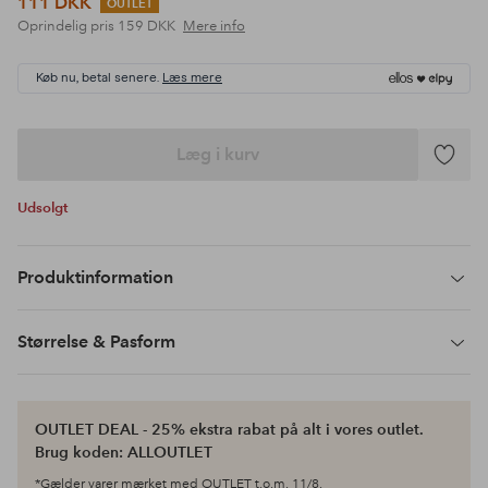
111 DKK
OUTLET
Oprindelig pris
159 DKK
Mere info
Køb nu, betal senere.
Læs mere
Læg i kurv
Tilføj
til
Udsolgt
favoritte
Produktinformation
Størrelse & Pasform
OUTLET DEAL - 25% ekstra rabat på alt i vores outlet.
Brug koden: ALLOUTLET
*Gælder varer mærket med OUTLET t.o.m. 11/8.