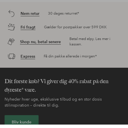
Nem retur
30 dages returret*
Fri fragt
Gælder for postpakker over 599 DKK
Betal med elpy. Les mer i
Shop nu, betal senere
kassen.
Express
Få din pakke allerede i morgen*
Dit første køb? Vi giver dig 40% rabat på den
dyreste* vare.
Nyheder hver uge, eksklusive tilbud og en stor dosis
stilinspiration – direkte til dig.
Bliv kunde