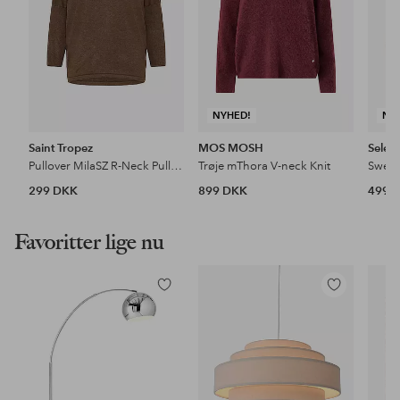
NYHED!
NY
Saint Tropez
MOS MOSH
Sele
Pullover MilaSZ R-Neck Pullover
Trøje mThora V-neck Knit
299 DKK
899 DKK
499 
Favoritter lige nu
Tilføj
Tilføj
til
til
favoritter
favoritter