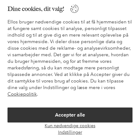
Dine cookies, dit valg!
* Se tilbudsbetingelser ved registrering
Ellos bruger nødvendige cookies til at få hjemmesiden til
at fungere samt cookies til analyse, personligt tilpasset
Har du brug for hjælp?
indhold og til at give dig en mere relevant oplevelse på
vores hjemmeside. Vi deler disse personlige data og
Du kan finde svar på de oftest stillede spørgsmål i vores FAQ.
disse cookies med de reklame- og analysevirksomheder,
Du kan også finde oplysninger om, hvordan du kontakter os.
vi samarbejder med. Det gør vi for at analysere, hvordan
du bruger hjemmesiden, og for at fremme vores
Kundeservice
Bestilling
Betalingsmåde
Le
markedsføring, så du kan modtage mere personligt
tilpassede annoncer. Ved at klikke på Accepter giver du
dit samtykke til vores brug af cookies. Du kan tilpasse
dine valg under Indstillinger og læse mere i vores
Mine sider
Cookiepolitik
.
Om Ellos
Accepter alle
Vores tjenester
Kun nødvendige cookies
Åbn
Indstillinger
chat