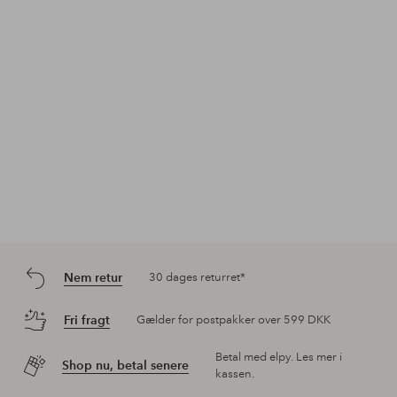
Nem retur
30 dages returret*
Fri fragt
Gælder for postpakker over 599 DKK
Betal med elpy. Les mer i
Shop nu, betal senere
kassen.