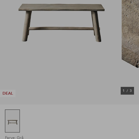
1
/
3
DEAL
Farve: Grå