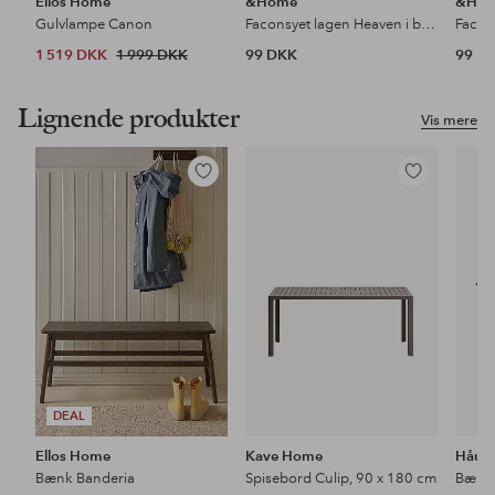
Ellos Home
&Home
&Ho
Gulvlampe Canon
Faconsyet lagen Heaven i bomuld
1 519 DKK
1 999 DKK
99 DKK
99 D
Lignende produkter
Vis mere
Tilføj
Tilføj
til
til
favoritter
favoritter
DEAL
Ellos Home
Kave Home
Håu
Bænk Banderia
Spisebord Culip, 90 x 180 cm
Bænk 