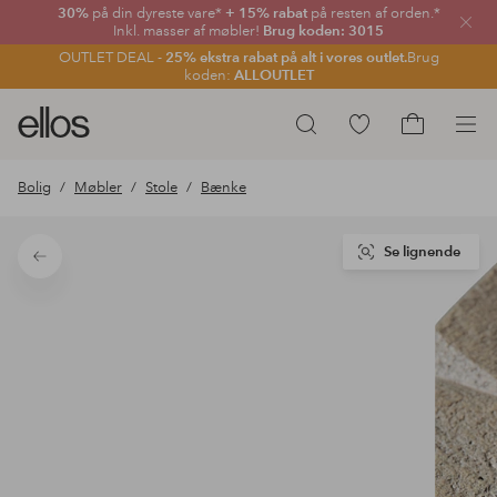
30%
på din dyreste vare*
+ 15% rabat
på resten af orden.*
Luk
Inkl. masser af møbler!
Brug koden: 3015
OUTLET DEAL -
25% ekstra rabat på alt i vores outlet.
Brug
koden:
ALLOUTLET
Ellos
Gå
Søg
logo
til
Gå
-
favoritmarkerede
til
Bolig
Møbler
Stole
Bænke
gå
produkter
indkøbskur
til
forsiden
Se lignende
Tilbage