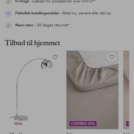
Fri fragt
– Gælder for postpakker over 599 kr*
Fleksible betalingsmåder
– Betal nu, senere eller del op
Nem retur
– 30 dages returret*
Tilbud til hjemmet
Tilføj
Tilføj
til
til
favoritter
favoritter
DEAL
COSYBED 30%
CO