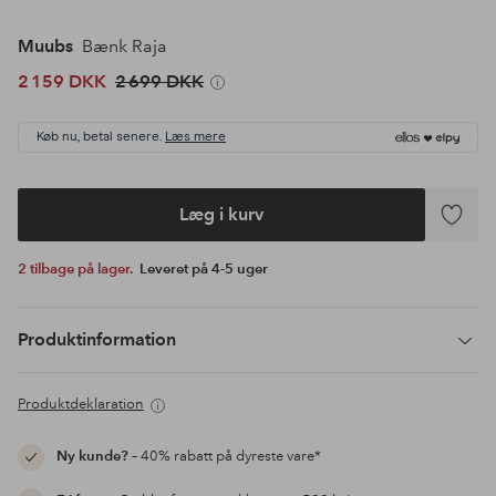
Muubs
Bænk Raja
2 159 DKK
2 699 DKK
Køb nu, betal senere.
Læs mere
Læg i kurv
Tilføj
til
2 tilbage på lager.
Leveret på 4-5 uger
favoritte
Produktinformation
Produktdeklaration
Ny kunde?
– 40% rabatt på dyreste vare*