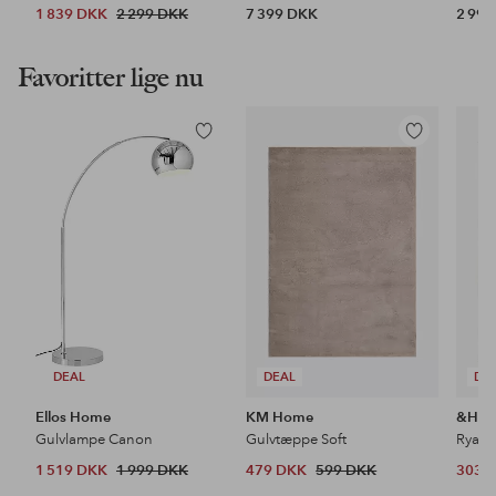
1 839 DKK
2 299 DKK
7 399 DKK
2 99
Favoritter lige nu
Tilføj
Tilføj
til
til
favoritter
favoritter
DEAL
DEAL
DE
Ellos Home
KM Home
&Ho
Gulvlampe Canon
Gulvtæppe Soft
Ryat
1 519 DKK
1 999 DKK
479 DKK
599 DKK
303 