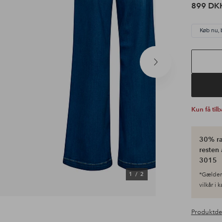
899 DK
Køb nu, 
Næste
produkt
Kun få til
30% ra
resten 
3015
1
/
2
*Gælder 
vilkår i 
Produktde