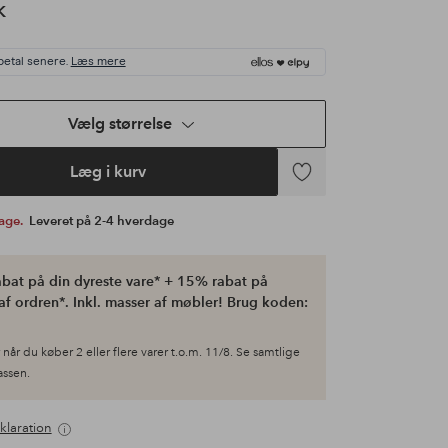
K
betal senere.
Læs mere
Vælg størrelse
Læg i kurv
Tilføj
til
bage.
Leveret på 2-4 hverdage
favoritter
bat på din dyreste vare* + 15% rabat på
af ordren*. Inkl. masser af møbler! Brug koden:
når du køber 2 eller flere varer t.o.m. 11/8. Se samtlige
kassen.
klaration