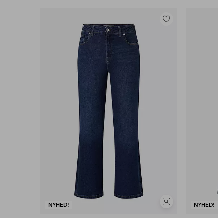
Tilføj
til
favoritter
Se
NYHED!
NYHED!
lignende