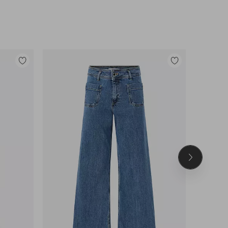
Tilføj
Tilføj
til
til
favoritter
favoritter
Næste
produkt