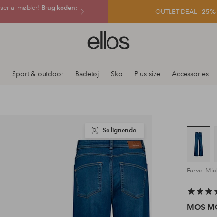
sser af møbler!
Brug koden:
OUTLET DEAL -
25% e
Ellos
logo
-
gå
j
Sport & outdoor
Badetøj
Sko
Plus size
Accessories
til
forsiden
Se lignende
Farve: Mid
MOS M