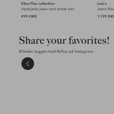
Ellos Plus collection
Levi's
Højtaljede jeans med brede ben
Jeans Rib
499 DKK
1 199 DK
Share your favorites!
Billeder tagget med
#ellos
på Instagram.
al
Opslag
jessicafrej
Opslag
ronjaworum
Opslag
ellosofficia
jort
offentliggjort
offentliggjort
offentliggj
af
af
af