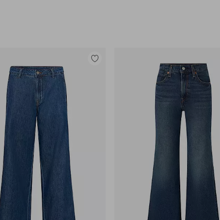
Tilføj
til
favoritter