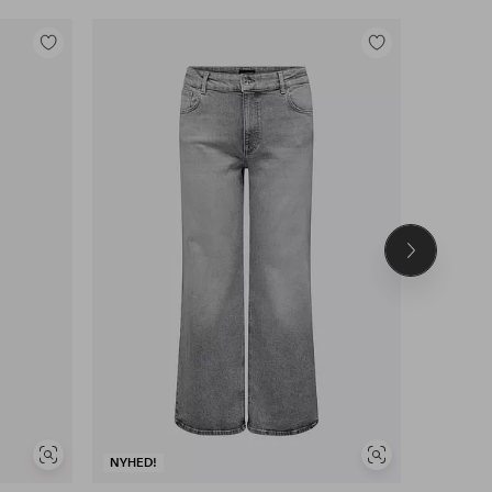
Tilføj
Tilføj
til
til
favoritter
favoritter
Næste
produkt
Se
Se
NYHED!
NYHED!
lignende
lignende