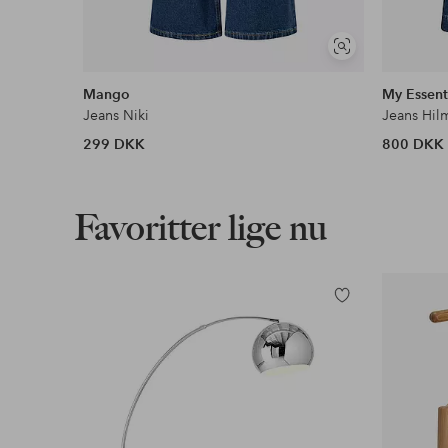
Se
lignende
Mango
My Essent
Jeans Niki
Jeans Hi
299 DKK
800 DKK
Favoritter lige nu
Tilføj
til
favoritter