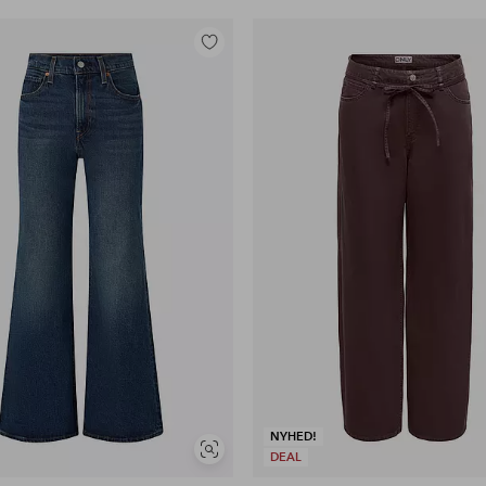
Tilføj
til
favoritter
NYHED!
Se
DEAL
lignende