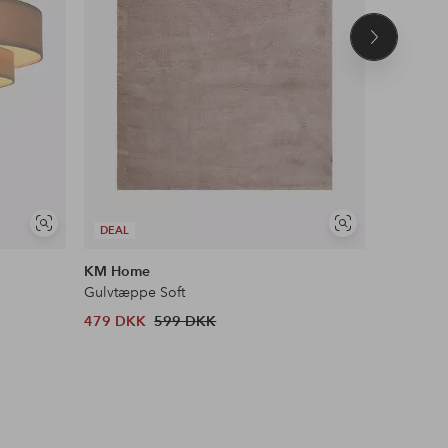
Næste
produkt
Se
Se
DEAL
DEAL
lignende
lignende
KM Home
Ellos Ho
Gulvtæppe Soft
Tæppe Av
479 DKK
599 DKK
922 DKK