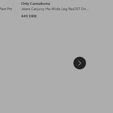
Only Carmakoma
Only Ca
Pant Pnt
Jeans Carjuicy Hw Wide Leg Rea707 Dnm Noo
449 DKK
379 DKK
Opslag
ellosofficial
Opslag
ellosofficial
Opslag
ellosofficial
rt
offentliggjort
offentliggjort
offentliggjort
af
af
af