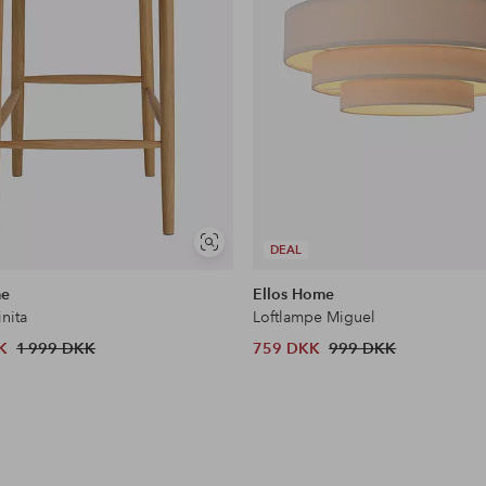
Se
DEAL
lignende
me
Ellos Home
inita
Loftlampe Miguel
K
1 999 DKK
759 DKK
999 DKK