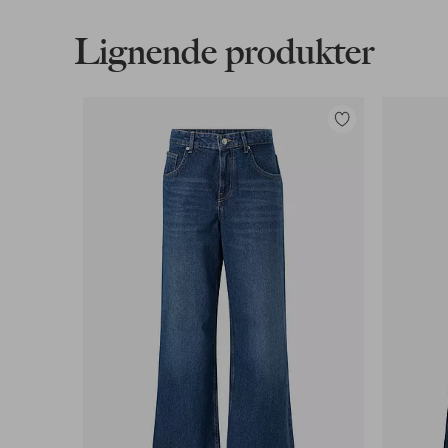
Læs mere
Lignende produkter
Faktura & Konto
Tilføj
Vores mest fordelagtige betalingsmetode
til
favoritter
Læs mere