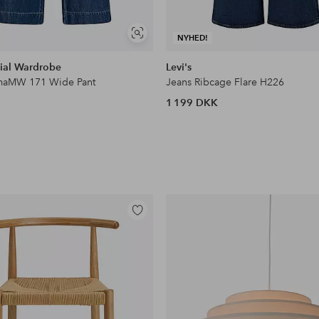
Se
NYHED!
lignende
ial Wardrobe
Levi's
lmaMW 171 Wide Pant
Jeans Ribcage Flare H226
1 199 DKK
Tilføj
til
favoritter