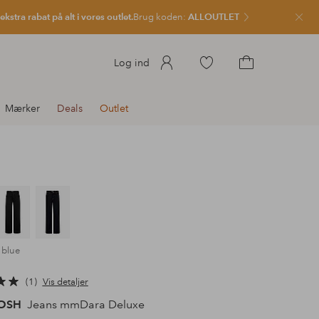
kstra rabat på alt i vores outlet.
Brug koden:
ALLOUTLET
Luk
Gå
Log ind
til
Gå
favoritmarkerede
til
Mærker
Deals
Outlet
produkter
indkøbskurven
 blue
1
Vis detaljer
OSH
Jeans mmDara Deluxe