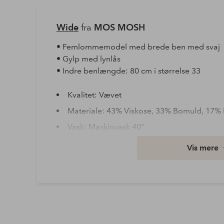
Wide
fra
MOS MOSH
• Femlommemodel med brede ben med svaj
• Gylp med lynlås
• Indre benlængde: 80 cm i størrelse 33
Kvalitet: Vævet
Materiale: 43% Viskose, 33% Bomuld, 17% L
Vask: Maskinvask 40°
Varenummer: 2070729-03-31
Vis mere
Download højopløst billede
Fri fragt
Gælder for postpakker over 599 kr