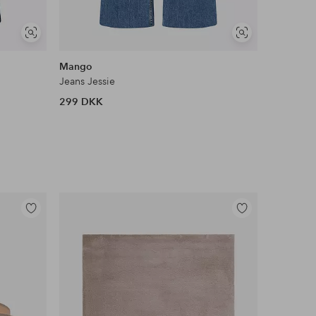
Se
Se
lignende
lignende
Mango
Mango
Jeans Jessie
Jeans Ann
299 DKK
299 DKK
Tilføj
Tilføj
til
til
favoritter
favoritter