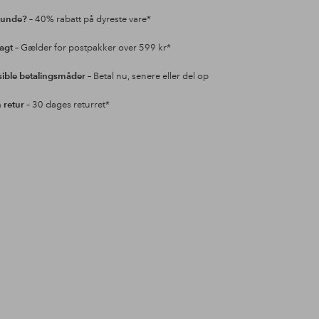
kunde?
– 40% rabatt på dyreste vare*
ragt
– Gælder for postpakker over 599 kr*
sible betalingsmåder
– Betal nu, senere eller del op
retur
– 30 dages returret*