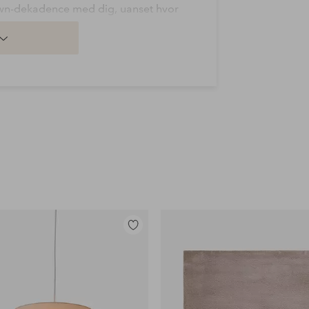
own-dekadence med dig, uanset hvor
ml
Tilføj
ekt til at tage dine luksuriøse
til
favoritter
 eller for at opdage Molton Browns
etaske med lynlås, fremstillet af
oplade.