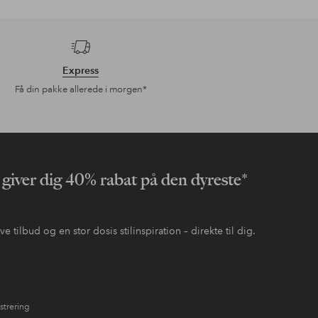
Express
Få din pakke allerede i morgen*
 giver dig 40% rabat på den dyreste*
 tilbud og en stor dosis stilinspiration – direkte til dig.
strering