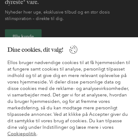
dyreste* vare.
Nyheder hver uge, eksklusive tilbud og en stor dosis
stilinspiration – direkte til dig.
Bliv kunde
Dine cookies, dit valg!
* Se tilbudsbetingelser ved registrering
Ellos bruger nødvendige cookies til at få hjemmesiden til
at fungere samt cookies til analyse, personligt tilpasset
Har du brug for hjælp?
indhold og til at give dig en mere relevant oplevelse på
vores hjemmeside. Vi deler disse personlige data og
Du kan finde svar på de oftest stillede spørgsmål i vores FAQ.
disse cookies med de reklame- og analysevirksomheder,
Du kan også finde oplysninger om, hvordan du kontakter os.
vi samarbejder med. Det gør vi for at analysere, hvordan
du bruger hjemmesiden, og for at fremme vores
Kundeservice
Bestilling
Betalingsmåde
Le
markedsføring, så du kan modtage mere personligt
tilpassede annoncer. Ved at klikke på Accepter giver du
dit samtykke til vores brug af cookies. Du kan tilpasse
dine valg under Indstillinger og læse mere i vores
Mine sider
Cookiepolitik
.