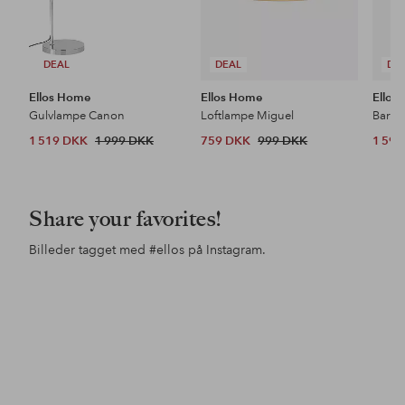
DEAL
DEAL
DE
Ellos Home
Ellos Home
Ellos
Gulvlampe Canon
Loftlampe Miguel
Barsto
1 519 DKK
1 999 DKK
759 DKK
999 DKK
1 59
Share your favorites!
Billeder tagget med
#ellos
på Instagram.
Opslag
nils1home
Opslag
maliacompany
offentliggjort
offentliggjort
af
af