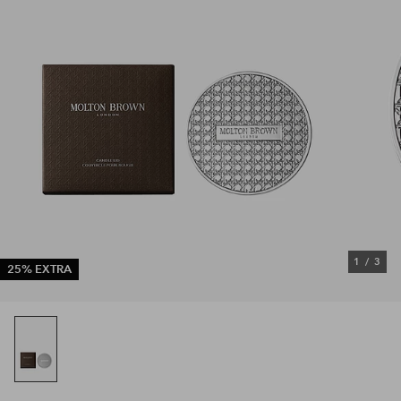
1
/
3
25% EXTRA