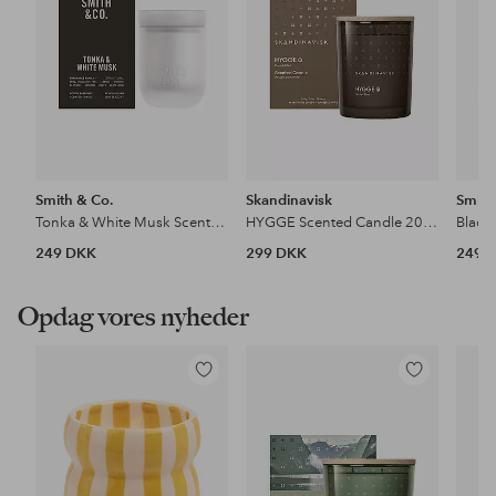
Smith & Co.
Skandinavisk
Smith
Tonka & White Musk Scented Candle 250 g 50 timer
HYGGE Scented Candle 200 g
249 DKK
299 DKK
249 
Opdag vores nyheder
Tilføj
Tilføj
til
til
favoritter
favoritter