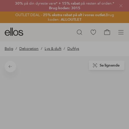
30%
på din dyreste vare*
+ 15% rabat
på resten af orden.*
Luk
Brug koden: 3015
OUTLET DEAL -
25% ekstra rabat på alt i vores outlet.
Brug
koden:
ALLOUTLET
Ellos
Gå
Søg
logo
til
Gå
-
favoritmarkerede
til
Bolig
Dekoration
Lys & duft
Duftlys
gå
produkter
indkøbskur
til
forsiden
Se lignende
Tilbage