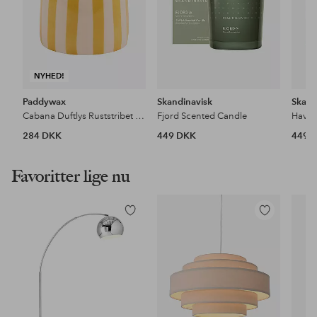
NYHED!
Paddywax
Skandinavisk
Skand
Cabana Duftlys Ruststribet keramik - Sienna Sunset i æske
Fjord Scented Candle
Hav S
284 DKK
449 DKK
449 
Favoritter lige nu
Tilføj
Tilføj
til
til
favoritter
favoritter