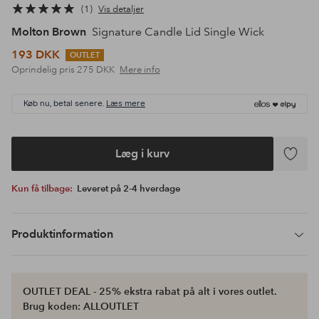
1
Vis detaljer
Molton Brown
Signature Candle Lid Single Wick
193 DKK
OUTLET
Oprindelig pris
275 DKK
Mere info
Køb nu, betal senere.
Læs mere
Læg i kurv
Tilføj
til
Kun få tilbage:
Leveret på 2-4 hverdage
favoritte
Produktinformation
OUTLET DEAL - 25% ekstra rabat på alt i vores outlet.
Brug koden: ALLOUTLET