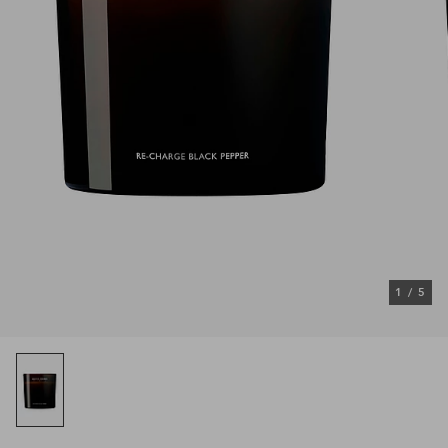
1
/
5