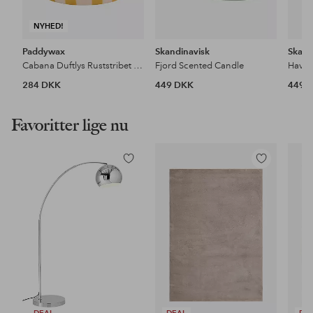
NYHED!
Paddywax
Skandinavisk
Skand
Cabana Duftlys Ruststribet keramik - Sienna Sunset i æske
Fjord Scented Candle
Hav S
284 DKK
449 DKK
449 
Favoritter lige nu
Tilføj
Tilføj
til
til
favoritter
favoritter
DEAL
DEAL
DE