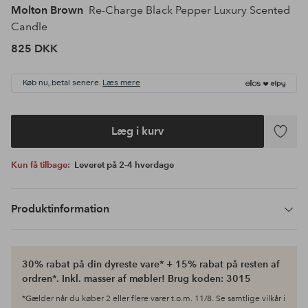
Molton Brown
Re-Charge Black Pepper Luxury Scented
Candle
825 DKK
Køb nu, betal senere.
Læs mere
Læg i kurv
Tilføj
til
Kun få tilbage:
Leveret på 2-4 hverdage
favoritte
Produktinformation
30% rabat på din dyreste vare* + 15% rabat på resten af
ordren*. Inkl. masser af møbler! Brug koden: 3015
*Gælder når du køber 2 eller flere varer t.o.m. 11/8. Se samtlige vilkår i