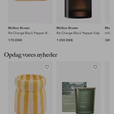
Molton Brown
Molton Brown
Molto
Re-Charge Black Pepper Bodyscrub Bar 250 G
Re-Charge Black Pepper Edp
170 DKK
1 200 DKK
380 
Opdag vores nyheder
Tilføj
Tilføj
til
til
favoritter
favoritter