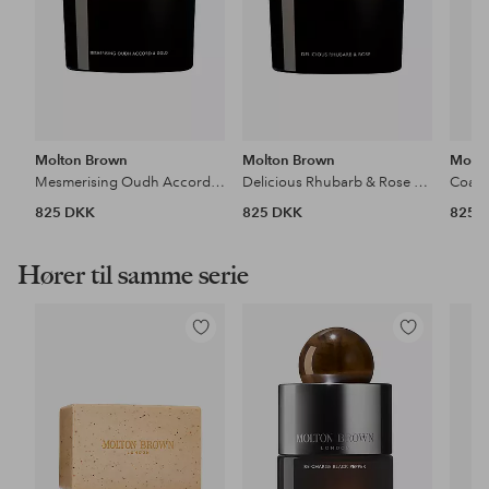
Molton Brown
Molton Brown
Molto
Mesmerising Oudh Accord & Gold Luxury Scented Candle
Delicious Rhubarb & Rose Luxury Scented Candle
825 DKK
825 DKK
825 
Hører til samme serie
Tilføj
Tilføj
til
til
favoritter
favoritter