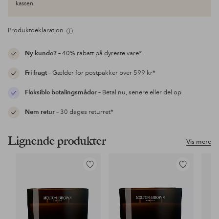
kassen.
Produktdeklaration
Ny kunde?
– 40% rabatt på dyreste vare*
Fri fragt
– Gælder for postpakker over 599 kr*
Fleksible betalingsmåder
– Betal nu, senere eller del op
Nem retur
– 30 dages returret*
Lignende produkter
Vis mere
Tilføj
Tilføj
til
til
favoritter
favoritter