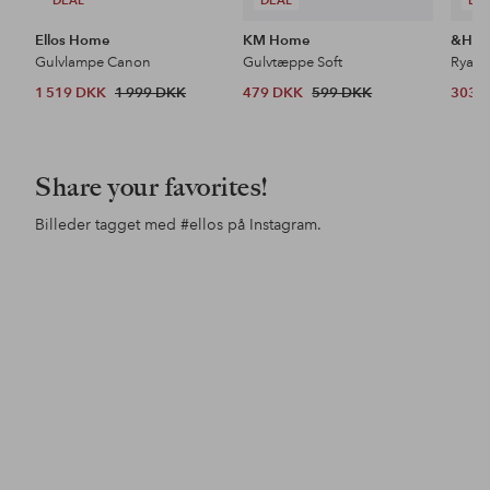
Ellos Home
KM Home
&Ho
Gulvlampe Canon
Gulvtæppe Soft
Ryat
1 519 DKK
1 999 DKK
479 DKK
599 DKK
303 
Share your favorites!
Billeder tagget med
#ellos
på Instagram.
Opslag
nils1home
Opslag
maliacompany
offentliggjort
offentliggjort
af
af