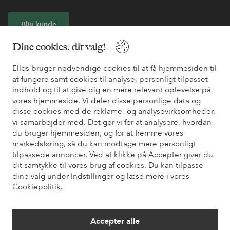
Bliv kunde
Dine cookies, dit valg!
* Se tilbudsbetingelser ved registrering
Ellos bruger nødvendige cookies til at få hjemmesiden til
at fungere samt cookies til analyse, personligt tilpasset
Har du brug for hjælp?
indhold og til at give dig en mere relevant oplevelse på
vores hjemmeside. Vi deler disse personlige data og
Du kan finde svar på de oftest stillede spørgsmål i vores FAQ.
disse cookies med de reklame- og analysevirksomheder,
Du kan også finde oplysninger om, hvordan du kontakter os.
vi samarbejder med. Det gør vi for at analysere, hvordan
du bruger hjemmesiden, og for at fremme vores
Kundeservice
Bestilling
Betalingsmåde
Le
markedsføring, så du kan modtage mere personligt
tilpassede annoncer. Ved at klikke på Accepter giver du
dit samtykke til vores brug af cookies. Du kan tilpasse
dine valg under Indstillinger og læse mere i vores
Mine sider
Cookiepolitik
.
Om Ellos
Accepter alle