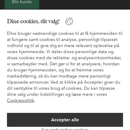
Bliv kunde
* Se tilbudsbetingelser ved registrering
Dine cookies, dit valg!
Ellos bruger nødvendige cookies til at få hjemmesiden til
Har du brug for hjælp?
at fungere samt cookies til analyse, personligt tilpasset
indhold og til at give dig en mere relevant oplevelse på
Du kan finde svar på de oftest stillede spørgsmål i vores FAQ.
vores hjemmeside. Vi deler disse personlige data og
Du kan også finde oplysninger om, hvordan du kontakter os.
disse cookies med de reklame- og analysevirksomheder,
vi samarbejder med. Det gør vi for at analysere, hvordan
Kundeservice
Bestilling
Betalingsmåde
Le
du bruger hjemmesiden, og for at fremme vores
markedsføring, så du kan modtage mere personligt
tilpassede annoncer. Ved at klikke på Accepter giver du
dit samtykke til vores brug af cookies. Du kan tilpasse
Mine sider
dine valg under Indstillinger og læse mere i vores
Cookiepolitik
.
Om Ellos
Accepter alle
Vores tjenester
Kun nødvendige cookies