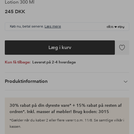
Lotion 300 Ml
245 DKK
Køb nu, betal senere.
Læs mere
Læg i kurv
Tilføj
til
Kun få tilbage:
Leveret på 2-4 hverdage
favoritte
Produktinformation
30% rabat på din dyreste vare* + 15% rabat på resten af
ordren*. Inkl. masser af møbler! Brug koden: 3015
*Gælder når du køber 2 eller flere varer t.o.m. 11/8. Se samtlige vilkår i
kassen.