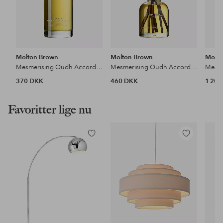
Molton Brown
Molton Brown
Molto
Mesmerising Oudh Accord & Gold Aroma Reeds
Mesmerising Oudh Accord & Gold Aroma Reeds
370 DKK
460 DKK
1 20
Favoritter lige nu
Tilføj
Tilføj
til
til
favoritter
favoritter