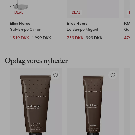
DEAL
DEAL
DE
Ellos Home
Ellos Home
KM H
Gulvlampe Canon
Loftlampe Miguel
Gulvt
1 519 DKK
1 999 DKK
759 DKK
999 DKK
479 
Opdag vores nyheder
Tilføj
Tilføj
til
til
favoritter
favoritter