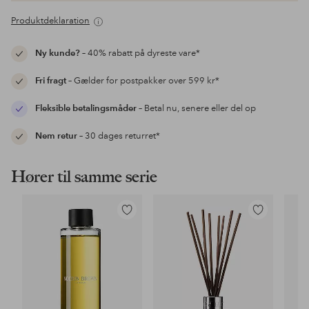
Produktdeklaration
Ny kunde?
– 40% rabatt på dyreste vare*
Fri fragt
– Gælder for postpakker over 599 kr*
Fleksible betalingsmåder
– Betal nu, senere eller del op
Nem retur
– 30 dages returret*
Hører til samme serie
Tilføj
Tilføj
til
til
favoritter
favoritter