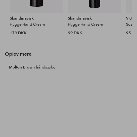
Skandinavisk
Skandinavisk
Victor
Hygge Hand Cream
Hygge Hand Cream
Soap
179 DKK
99 DKK
95 D
Oplev mere
Molton Brown håndsæbe