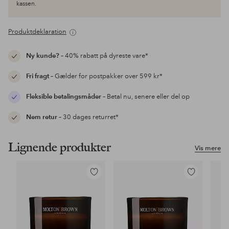
kassen.
Produktdeklaration
Ny kunde?
– 40% rabatt på dyreste vare*
Fri fragt
– Gælder for postpakker over 599 kr*
Fleksible betalingsmåder
– Betal nu, senere eller del op
Nem retur
– 30 dages returret*
Lignende produkter
Vis mere
Tilføj
Tilføj
til
til
favoritter
favoritter