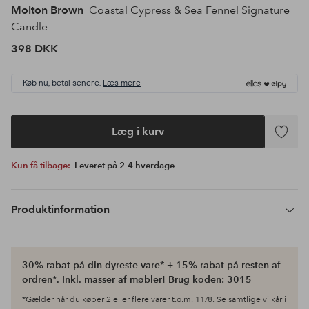
Molton Brown
Coastal Cypress & Sea Fennel Signature
Candle
398 DKK
Køb nu, betal senere.
Læs mere
Læg i kurv
Tilføj
til
Kun få tilbage:
Leveret på 2-4 hverdage
favoritte
Produktinformation
30% rabat på din dyreste vare* + 15% rabat på resten af
ordren*. Inkl. masser af møbler! Brug koden: 3015
*Gælder når du køber 2 eller flere varer t.o.m. 11/8. Se samtlige vilkår i