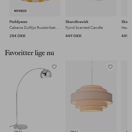
NYHED!
Paddywax
Skandinavisk
Skand
Cabana Duftlys Ruststribet keramik - Sienna Sunset i æske
Fjord Scented Candle
Hav S
284 DKK
449 DKK
449 
Favoritter lige nu
Tilføj
Tilføj
til
til
favoritter
favoritter
DEAL
DEAL
DE