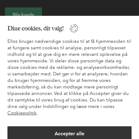
Bliv kunde
Dine cookies, dit valg!
* Se tilbudsbetingelser ved registrering
Ellos bruger nødvendige cookies til at få hjemmesiden til
at fungere samt cookies til analyse, personligt tilpasset
Har du brug for hjælp?
indhold og til at give dig en mere relevant oplevelse på
vores hjemmeside. Vi deler disse personlige data og
Du kan finde svar på de oftest stillede spørgsmål i vores FAQ.
disse cookies med de reklame- og analysevirksomheder,
Du kan også finde oplysninger om, hvordan du kontakter os.
vi samarbejder med. Det gør vi for at analysere, hvordan
du bruger hjemmesiden, og for at fremme vores
Kundeservice
Bestilling
Betalingsmåde
Le
markedsføring, så du kan modtage mere personligt
tilpassede annoncer. Ved at klikke på Accepter giver du
dit samtykke til vores brug af cookies. Du kan tilpasse
dine valg under Indstillinger og læse mere i vores
Mine sider
Cookiepolitik
.
Om Ellos
Accepter alle