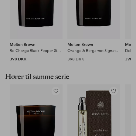
Molton Brown
Molton Brown
Molto
Re-Charge Black Pepper Signature Candle
Orange & Bergamot Signature Candle
398 DKK
398 DKK
398 
Hører til samme serie
Tilføj
Tilføj
til
til
favoritter
favoritter