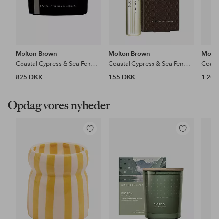
Molton Brown
Molton Brown
Molto
Coastal Cypress & Sea Fennel Luxury Scented Candle
Coastal Cypress & Sea Fennel Edp
825 DKK
155 DKK
1 20
Opdag vores nyheder
Tilføj
Tilføj
til
til
favoritter
favoritter