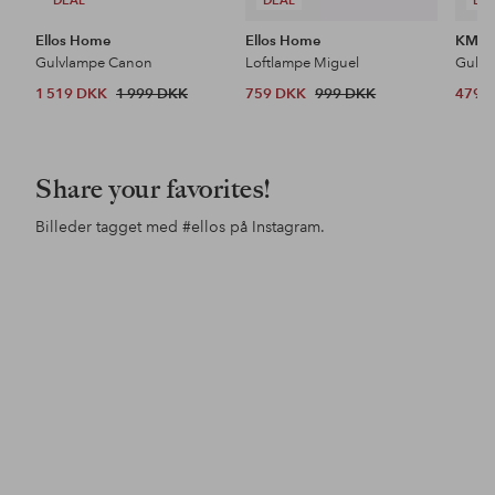
Ellos Home
Ellos Home
KM H
Gulvlampe Canon
Loftlampe Miguel
Gulvt
1 519 DKK
1 999 DKK
759 DKK
999 DKK
479 
Share your favorites!
Billeder tagget med
#ellos
på Instagram.
Opslag
nils1home
Opslag
maliacompany
offentliggjort
offentliggjort
af
af