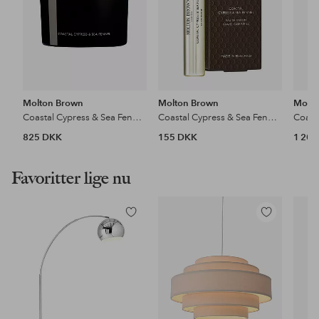
Molton Brown
Molton Brown
Molto
Coastal Cypress & Sea Fennel Luxury Scented Candle
Coastal Cypress & Sea Fennel Edp
825 DKK
155 DKK
1 20
Favoritter lige nu
Tilføj
Tilføj
til
til
favoritter
favoritter