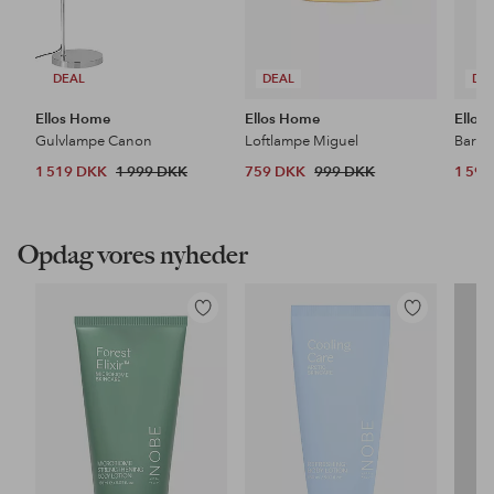
DEAL
DEAL
DE
Ellos Home
Ellos Home
Ellos
Gulvlampe Canon
Loftlampe Miguel
Barsto
1 519 DKK
1 999 DKK
759 DKK
999 DKK
1 59
Opdag vores nyheder
Tilføj
Tilføj
til
til
favoritter
favoritter