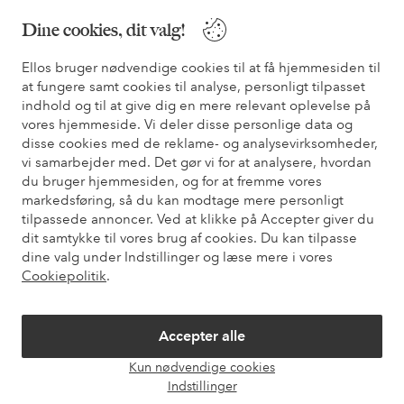
* Se tilbudsbetingelser ved registrering
Dine cookies, dit valg!
Ellos bruger nødvendige cookies til at få hjemmesiden til
Har du brug for hjælp?
at fungere samt cookies til analyse, personligt tilpasset
indhold og til at give dig en mere relevant oplevelse på
Du kan finde svar på de oftest stillede spørgsmål i vores FAQ.
vores hjemmeside. Vi deler disse personlige data og
Du kan også finde oplysninger om, hvordan du kontakter os.
disse cookies med de reklame- og analysevirksomheder,
vi samarbejder med. Det gør vi for at analysere, hvordan
Kundeservice
Bestilling
Betalingsmåde
Le
du bruger hjemmesiden, og for at fremme vores
markedsføring, så du kan modtage mere personligt
tilpassede annoncer. Ved at klikke på Accepter giver du
dit samtykke til vores brug af cookies. Du kan tilpasse
Mine sider
dine valg under Indstillinger og læse mere i vores
Cookiepolitik
.
Om Ellos
Accepter alle
Vores tjenester
Kun nødvendige cookies
Åbn
Indstillinger
chat
Vilkår