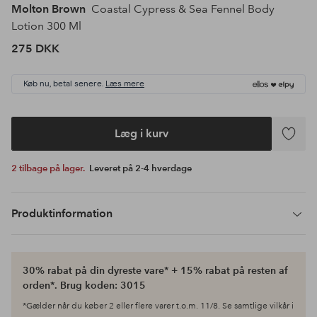
Molton Brown
Coastal Cypress & Sea Fennel Body
Lotion 300 Ml
275 DKK
Køb nu, betal senere.
Læs mere
Læg i kurv
Tilføj
til
2 tilbage på lager.
Leveret på 2-4 hverdage
favoritte
Produktinformation
30% rabat på din dyreste vare* + 15% rabat på resten af
orden*. Brug koden: 3015
*Gælder når du køber 2 eller flere varer t.o.m. 11/8. Se samtlige vilkår i