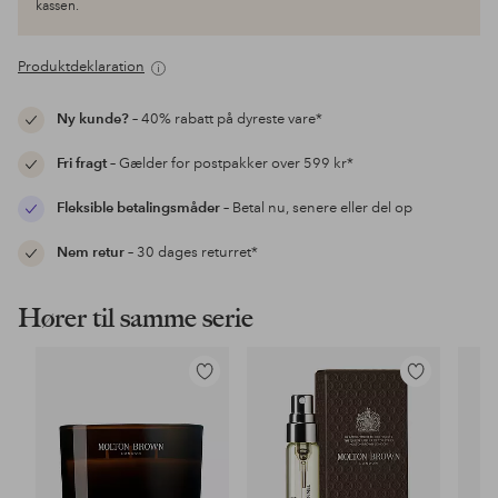
kassen.
Produktdeklaration
Ny kunde?
– 40% rabatt på dyreste vare*
Fri fragt
– Gælder for postpakker over 599 kr*
Fleksible betalingsmåder
– Betal nu, senere eller del op
Nem retur
– 30 dages returret*
Hører til samme serie
Tilføj
Tilføj
til
til
favoritter
favoritter