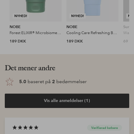
NYHED!
NYHED!
NY
NOBE
NOBE
Sunda
Forest ELIXIR® Microbiome Strengthening Body Lotion 150 Ml
Cooling Care Refreshing Body Lotion 150 Ml
189 DKK
189 DKK
69 D
Det mener andre
5.0
baseret på
2
bedømmelser
Vis alle anmeldelser (1)
Verifierad købere