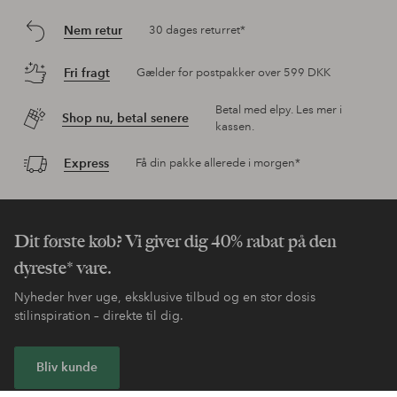
Nem retur
30 dages returret*
Fri fragt
Gælder for postpakker over 599 DKK
Betal med elpy. Les mer i
Shop nu, betal senere
kassen.
Express
Få din pakke allerede i morgen*
Dit første køb? Vi giver dig 40% rabat på den
dyreste* vare.
Nyheder hver uge, eksklusive tilbud og en stor dosis
stilinspiration – direkte til dig.
Bliv kunde