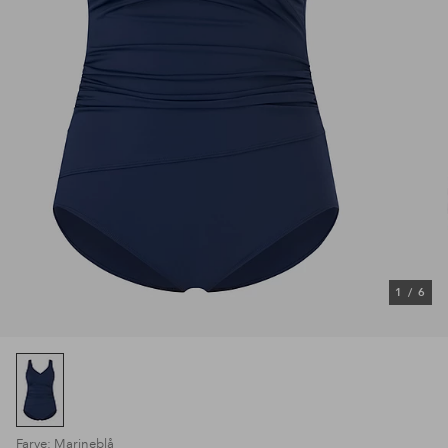
1
/
6
Farve: Marineblå