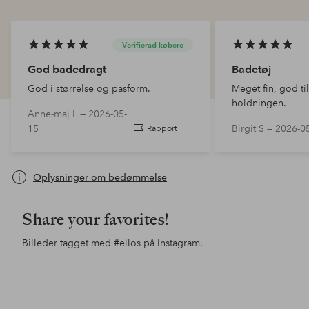
Verifierad købere
God badedragt
Badetøj
God i størrelse og pasform.
Meget fin, god ti
holdningen.
Anne-maj L —
2026-05-
15
Birgit S —
2026-0
Rapport
Oplysninger om bedømmelse
Share your favorites!
Billeder tagget med
#ellos
på Instagram.
Opslag
ellosofficial
Opslag
lindamariie
Ops
ello
offentliggjort
offentliggjort
offe
af
af
af