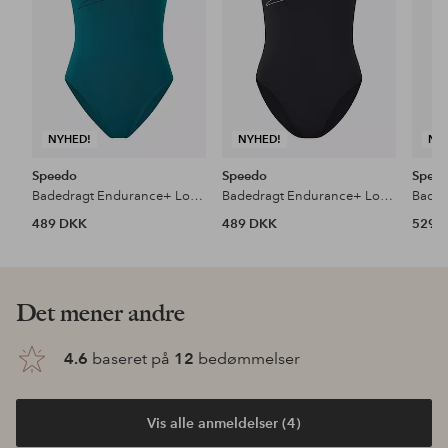
NYHED!
NYHED!
NY
Speedo
Speedo
Spee
Badedragt Endurance+ Logo Thin Strap Swimsuit
Badedragt Endurance+ Logo Thin Strap Swimsuit
489 DKK
489 DKK
529 
Det mener andre
4.6
baseret på
12
bedømmelser
Vis alle anmeldelser (4)