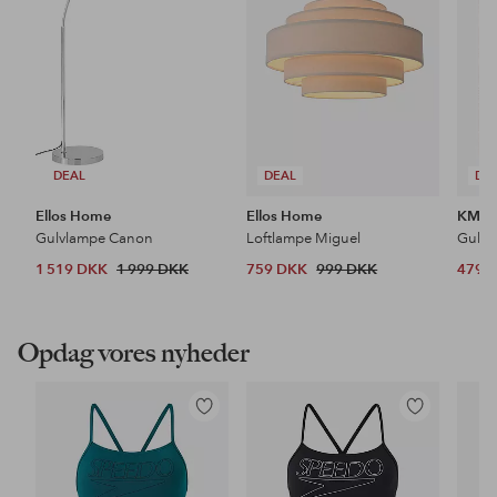
DEAL
DEAL
DE
Ellos Home
Ellos Home
KM H
Gulvlampe Canon
Loftlampe Miguel
Gulvt
1 519 DKK
1 999 DKK
759 DKK
999 DKK
479 
Opdag vores nyheder
Tilføj
Tilføj
til
til
favoritter
favoritter