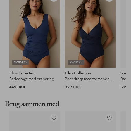
til
til
favoritter
favoritter
SWIM25
SWIM25
Ellos Collection
Ellos Collection
Spee
Badedragt med drapering
Badedragt med formende effekt
449 DKK
399 DKK
599 
Brug sammen med
Tilføj
Tilføj
til
til