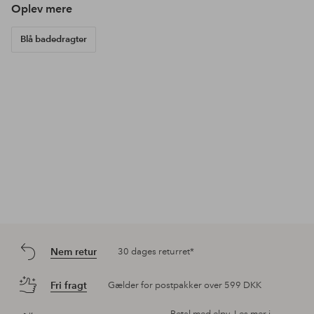
Oplev mere
Blå badedragter
Nem retur
30 dages returret*
Fri fragt
Gælder for postpakker over 599 DKK