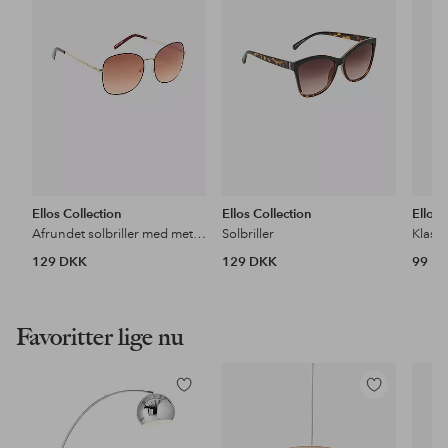
favoritter
favoritter
Ellos Collection
Ellos Collection
Ellos 
Afrundet solbriller med metalramme
Solbriller
Klassi
129 DKK
129 DKK
99 D
Favoritter lige nu
Tilføj
Tilføj
til
til
favoritter
favoritter