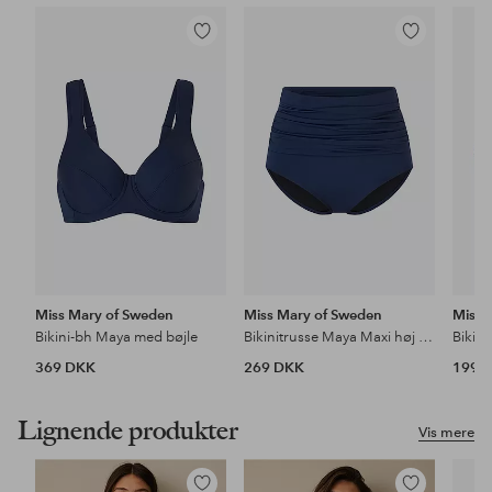
Tilføj
Tilføj
til
til
favoritter
favoritter
Miss Mary of Sweden
Miss Mary of Sweden
Miss 
Bikini-bh Maya med bøjle
Bikinitrusse Maya Maxi høj talje
Bikin
369 DKK
269 DKK
199 
Lignende produkter
Vis mere
Tilføj
Tilføj