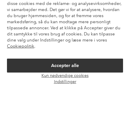
disse cookies med de reklame- og analysevirksomheder,
Du kan også finde oplysninger om, hvordan du kontakter os.
vi samarbejder med. Det gør vi for at analysere, hvordan
du bruger hjemmesiden, og for at fremme vores
Kundeservice
Bestilling
Betalingsmåde
Le
markedsføring, så du kan modtage mere personligt
tilpassede annoncer. Ved at klikke på Accepter giver du
dit samtykke til vores brug af cookies. Du kan tilpasse
dine valg under Indstillinger og læse mere i vores
Mine sider
Cookiepolitik
.
Om Ellos
Accepter alle
Kun nødvendige cookies
Vores tjenester
Åbn
Indstillinger
chat
Vilkår
Venner