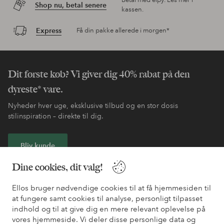
Betal med elpy. Les mer i
Shop nu, betal senere
kassen.
Express
Få din pakke allerede i morgen*
Dit første køb? Vi giver dig 40% rabat på den
dyreste* vare.
Nyheder hver uge, eksklusive tilbud og en stor dosis
stilinspiration – direkte til dig.
Bliv kunde
Dine cookies, dit valg!
* Se tilbudsbetingelser ved registrering
Ellos bruger nødvendige cookies til at få hjemmesiden til
at fungere samt cookies til analyse, personligt tilpasset
Har du brug for hjælp?
indhold og til at give dig en mere relevant oplevelse på
vores hjemmeside. Vi deler disse personlige data og
Du kan finde svar på de oftest stillede spørgsmål i vores FAQ.