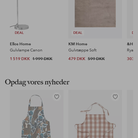
DEAL
DEAL
DE
Ellos Home
KM Home
&Ho
Gulvlampe Canon
Gulvtæppe Soft
Ryat
1 519 DKK
1 999 DKK
479 DKK
599 DKK
303 
Opdag vores nyheder
Tilføj
Tilføj
til
til
favoritter
favoritter