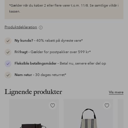
*Gælder når du køber 2 eller flere varer t.o.m. 11/8. Se samtlige vilkår i
kassen.
Produktdeklaration
Ny kunde?
– 40% rabatt på dyreste vare*
Fri fragt
– Gælder for postpakker over 599 kr*
Fleksible betalingsmåder
– Betal nu, senere eller del op
Nem retur
– 30 dages returret*
Lignende produkter
Vis mere
Tilføj
Tilføj
til
til
favoritter
favoritter