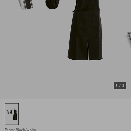
1
/
2
Farve: Black/white