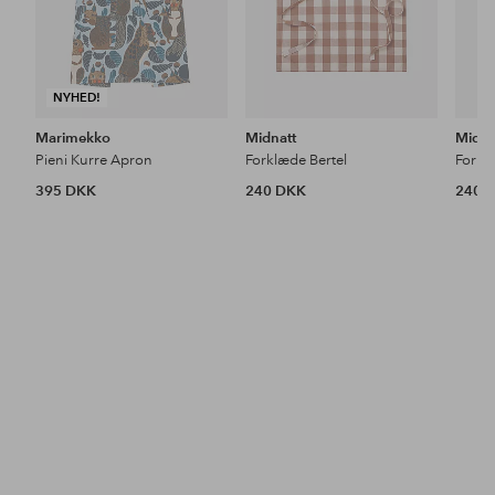
NYHED!
Marimekko
Midnatt
Midna
Pieni Kurre Apron
Forklæde Bertel
Forkl
395 DKK
240 DKK
240 