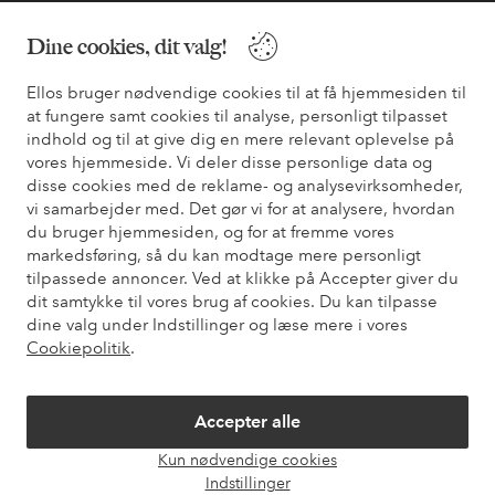
* Se tilbudsbetingelser ved registrering
Dine cookies, dit valg!
Ellos bruger nødvendige cookies til at få hjemmesiden til
Har du brug for hjælp?
at fungere samt cookies til analyse, personligt tilpasset
indhold og til at give dig en mere relevant oplevelse på
Du kan finde svar på de oftest stillede spørgsmål i vores FAQ.
vores hjemmeside. Vi deler disse personlige data og
Du kan også finde oplysninger om, hvordan du kontakter os.
disse cookies med de reklame- og analysevirksomheder,
vi samarbejder med. Det gør vi for at analysere, hvordan
Kundeservice
Bestilling
Betalingsmåde
Le
du bruger hjemmesiden, og for at fremme vores
markedsføring, så du kan modtage mere personligt
tilpassede annoncer. Ved at klikke på Accepter giver du
dit samtykke til vores brug af cookies. Du kan tilpasse
Mine sider
dine valg under Indstillinger og læse mere i vores
Cookiepolitik
.
Om Ellos
Accepter alle
Vores tjenester
Kun nødvendige cookies
Åbn
Indstillinger