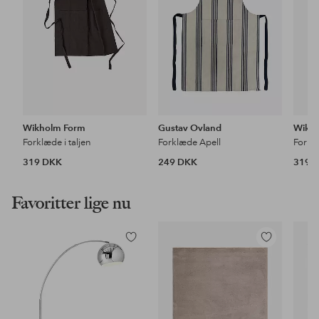
Wikholm Form
Gustav Ovland
Wikh
Forklæde i taljen
Forklæde Apell
Forklæ
319 DKK
249 DKK
319 
Favoritter lige nu
Tilføj
Tilføj
til
til
favoritter
favoritter