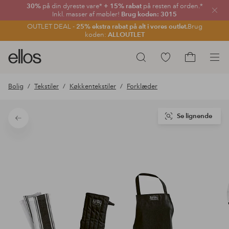
30%
på din dyreste vare*
+ 15% rabat
på resten af orden.*
Luk
Inkl. masser af møbler!
Brug koden: 3015
OUTLET DEAL -
25% ekstra rabat på alt i vores outlet.
Brug
koden:
ALLOUTLET
Ellos
Gå
Søg
logo
til
Gå
-
favoritmarkerede
til
Bolig
Tekstiler
Køkkentekstiler
Forklæder
gå
produkter
indkøbskur
til
forsiden
Se lignende
Tilbage