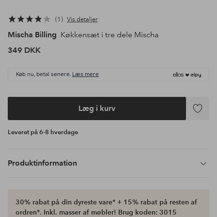
1
Vis detaljer
Mischa Billing
Køkkensæt i tre dele Mischa
349 DKK
Køb nu, betal senere.
Læs mere
Læg i kurv
Tilføj
til
Leveret på 6-8 hverdage
favoritte
Produktinformation
30% rabat på din dyreste vare* + 15% rabat på resten af
ordren*. Inkl. masser af møbler! Brug koden: 3015