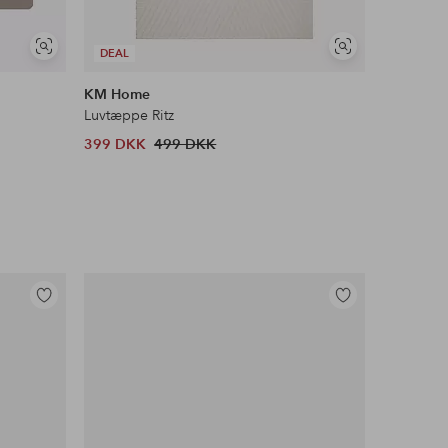
Se
Se
DEAL
lignende
lignende
KM Home
Linum
Luvtæppe Ritz
Løber Un
399 DKK
499 DKK
189 DKK
Tilføj
Tilføj
til
til
favoritter
favoritter