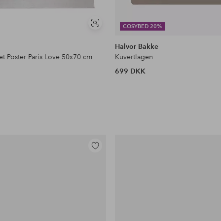
Se
COSYBED 20%
lignende
Halvor Bakke
et Poster Paris Love 50x70 cm
Kuvertlagen
699 DKK
Tilføj
til
favoritter