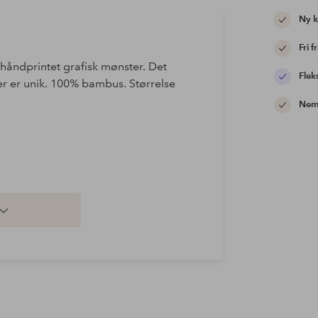
Ny 
Fri f
håndprintet grafisk mønster. Det
Flek
er er unik. 100% bambus. Størrelse
Nem 