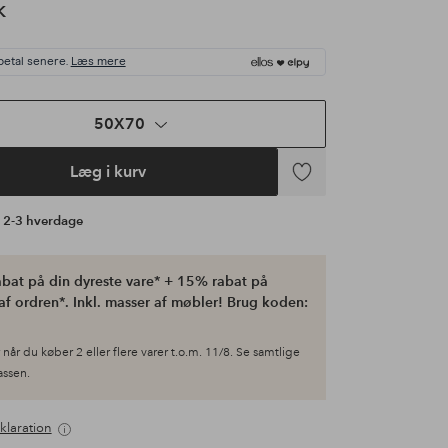
K
betal senere.
Læs mere
50X70
Læg i kurv
Tilføj
til
å 2-3 hverdage
favoritter
bat på din dyreste vare* + 15% rabat på
af ordren*. Inkl. masser af møbler! Brug koden:
når du køber 2 eller flere varer t.o.m. 11/8. Se samtlige
kassen.
klaration