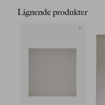
Lignende produkter
Faktura & Konto
Vores mest fordelagtige betalingsmetode
Tilføj
til
Læs mere
favoritter