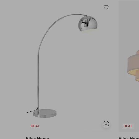
Tilføj
til
favoritter
Se
DEAL
DEAL
lignende
Ellos Home
Ellos Ho