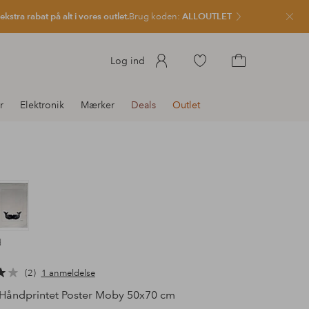
kstra rabat på alt i vores outlet.
Brug koden:
ALLOUTLET
Luk
Gå
Log ind
til
Gå
favoritmarkerede
til
r
Elektronik
Mærker
Deals
Outlet
produkter
indkøbskurven
d
2
1 anmeldelse
Håndprintet Poster Moby 50x70 cm