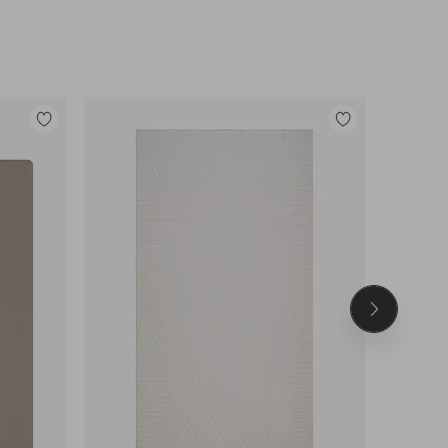
Tilføj
Tilføj
til
til
favoritter
favoritter
Næste
produkt