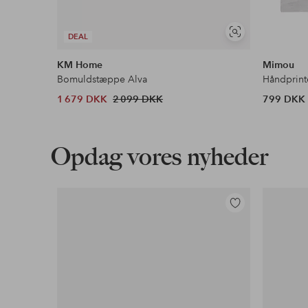
Se
DEAL
lignende
KM Home
Mimou
Bomuldstæppe Alva
Håndprint
1 679 DKK
2 099 DKK
799 DKK
Opdag vores nyheder
Tilføj
til
favoritter