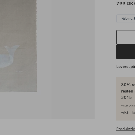
799 DK
Køb nu, 
Leveret p
30% ra
resten 
3015
*Gælder 
vilkår i 
Produktde