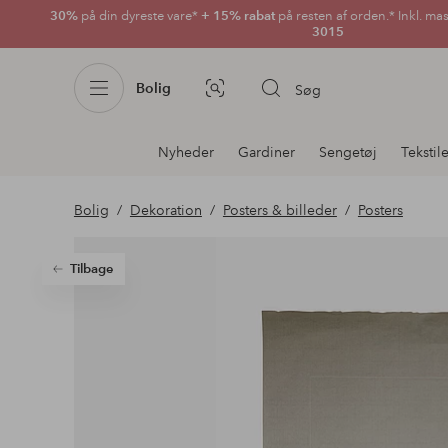
30%
på din dyreste vare*
+ 15% rabat
på resten af orden.* Inkl. ma
3015
Bolig
Søg
Billedsøgning
Afdelningsnavigation
Nyheder
Gardiner
Sengetøj
Tekstil
Bolig
Dekoration
Posters & billeder
Posters
Tilbage