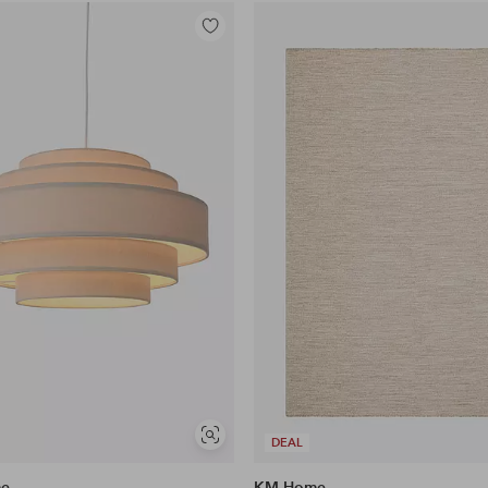
Tilføj
til
favoritter
Se
DEAL
lignende
me
KM Home