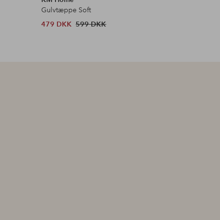
Gulvtæppe Soft
Skostativ
479 DKK
599 DKK
1 306 D