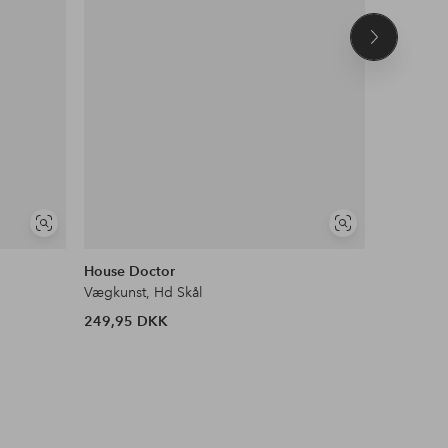
Næste
produkt
Se
Se
lignende
lignende
House Doctor
Rotor des
Vægkunst, Hd Skål
Plakat Åk
249,95 DKK
199 DKK