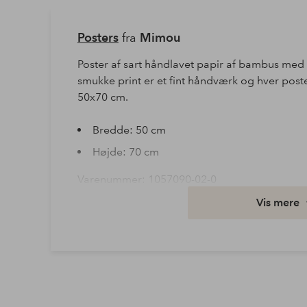
Posters
fra
Mimou
Poster af sart håndlavet papir af bambus med 
smukke print er et fint håndværk og hver post
50x70 cm.
Bredde: 50 cm
Højde: 70 cm
Varenummer: 1057090-02-0
Vis mere
Download højopløst billede
Fri fragt
Gælder for postpakker over 599 kr
Læs mere