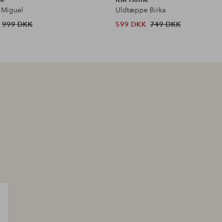
 Miguel
Uldtæppe Birka
999 DKK
599 DKK
749 DKK