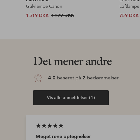
Gulvlampe Canon
Loftlampe
1 519 DKK
1 999 DKK
759 DKK
Det mener andre
4.0
baseret på
2
bedømmelser
Vis alle anmeldelser (1)
Meget rene optegnelser