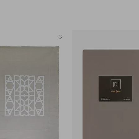
Tilføj
til
favoritter