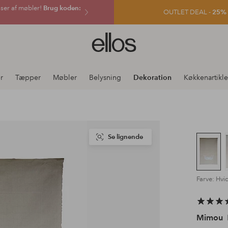
sser af møbler!
Brug koden:
OUTLET DEAL -
25% e
Ellos
logo
-
gå
er
Tæpper
Møbler
Belysning
Dekoration
Køkkenartikle
til
forsiden
Se lignende
Farve: Hvi
Mimou