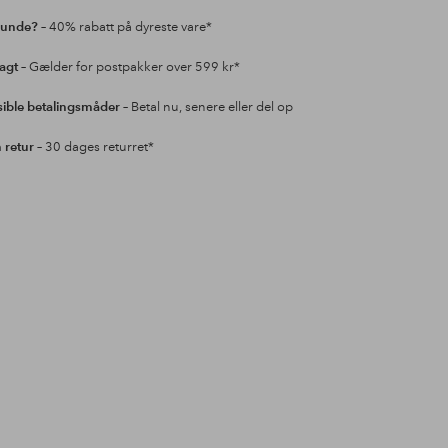
kunde?
– 40% rabatt på dyreste vare*
ragt
– Gælder for postpakker over 599 kr*
sible betalingsmåder
– Betal nu, senere eller del op
retur
– 30 dages returret*