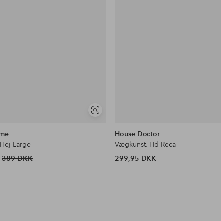
Se
lignende
ime
House Doctor
Hej Large
Vægkunst, Hd Reca
389 DKK
299,95 DKK