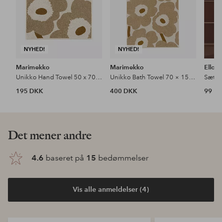
NYHED!
NYHED!
Marimekko
Marimekko
Ellos
Unikko Hand Towel 50 x 70 cm
Unikko Bath Towel 70 × 150 cm
195 DKK
400 DKK
99 D
Det mener andre
4.6
baseret på
15
bedømmelser
Vis alle anmeldelser (4)