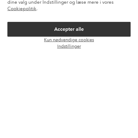
dine valg under Indstillinger og læse mere i vores
Cookiepolitik
.
Om Ellos
Accepter alle
Vores tjenester
Kun nødvendige cookies
Åbn
Indstillinger
chat
Vilkår
Venner
Sikre betalinger - betal nu eller del op
Vil du vide mere om
vores betalingsmuligheder
?
elpy
elpy