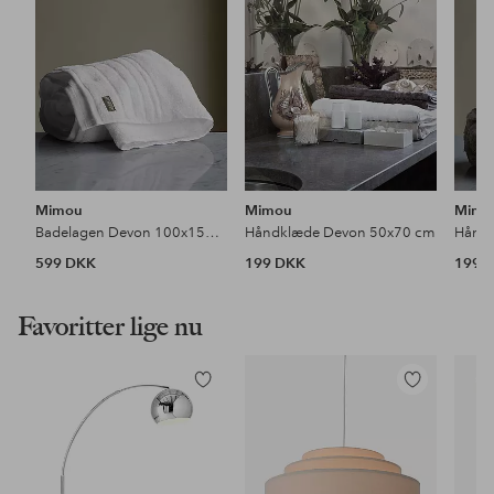
Mimou
Mimou
Mimo
Badelagen Devon 100x150 cm
Håndklæde Devon 50x70 cm
Hånd
599 DKK
199 DKK
199 
Favoritter lige nu
Tilføj
Tilføj
til
til
favoritter
favoritter