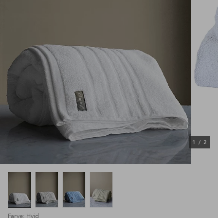
1
/
2
Farve: Hvid