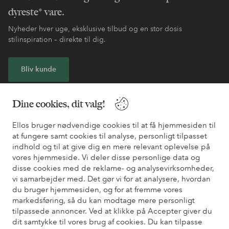
dyreste* vare.
Nyheder hver uge, eksklusive tilbud og en stor dosis
stilinspiration – direkte til dig.
Bliv kunde
* Se tilbudsbetingelser ved registrering
Dine cookies, dit valg!
Ellos bruger nødvendige cookies til at få hjemmesiden til
Har du brug for hjælp?
at fungere samt cookies til analyse, personligt tilpasset
indhold og til at give dig en mere relevant oplevelse på
Du kan finde svar på de oftest stillede spørgsmål i vores FAQ.
vores hjemmeside. Vi deler disse personlige data og
Du kan også finde oplysninger om, hvordan du kontakter os.
disse cookies med de reklame- og analysevirksomheder,
vi samarbejder med. Det gør vi for at analysere, hvordan
Kundeservice
Bestilling
Betalingsmåde
Le
du bruger hjemmesiden, og for at fremme vores
markedsføring, så du kan modtage mere personligt
tilpassede annoncer. Ved at klikke på Accepter giver du
dit samtykke til vores brug af cookies. Du kan tilpasse
Mine sider