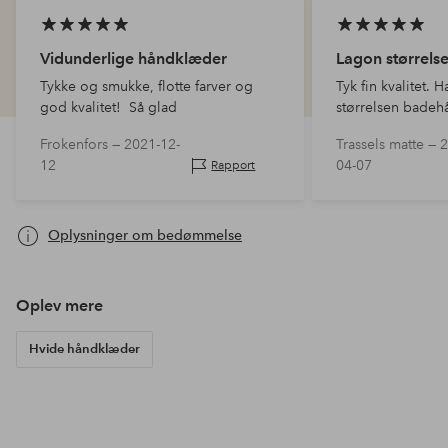
Vidunderlige håndklæder
Lagon størrels
Tykke og smukke, flotte farver og
Tyk fin kvalitet. H
god kvalitet! Så glad
størrelsen badeh
de syntes, jeg var
Frokenfors —
2021-12-
Trassels matte —
2
ret tunge med øge
12
04-07
Rapport
placeres på krog/
efter b…
Oplysninger om bedømmelse
Oplev mere
Hvide håndklæder