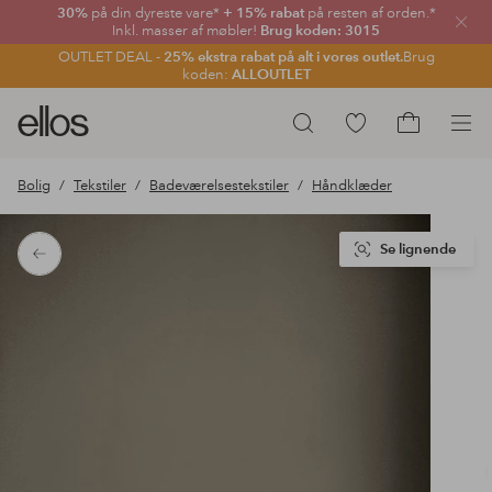
30%
på din dyreste vare*
+ 15% rabat
på resten af orden.*
Luk
Inkl. masser af møbler!
Brug koden: 3015
OUTLET DEAL -
25% ekstra rabat på alt i vores outlet.
Brug
koden:
ALLOUTLET
Ellos
Gå
Søg
logo
til
Gå
-
favoritmarkerede
til
Bolig
Tekstiler
Badeværelsestekstiler
Håndklæder
gå
produkter
indkøbskur
til
forsiden
Se lignende
Tilbage