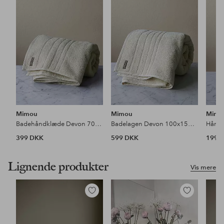
favoritter
favoritter
Mimou
Mimou
Mimo
Badehåndklæde Devon 70x140 cm
Badelagen Devon 100x150 cm
399 DKK
599 DKK
199 
Lignende produkter
Vis mere
Tilføj
Tilføj
til
til
favoritter
favoritter