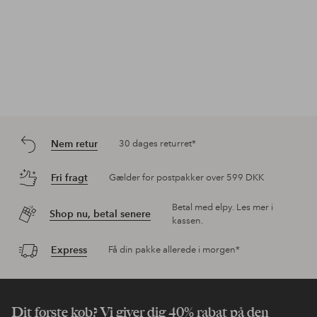
Nem retur
30 dages returret*
Fri fragt
Gælder for postpakker over 599 DKK
Betal med elpy. Les mer i
Shop nu, betal senere
kassen.
Express
Få din pakke allerede i morgen*
Dit første køb? Vi giver dig 40% rabat på den