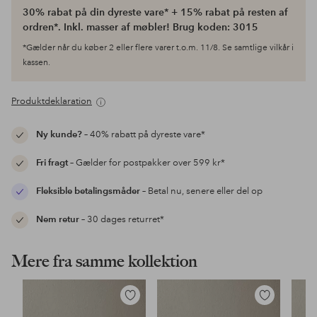
30% rabat på din dyreste vare* + 15% rabat på resten af
ordren*. Inkl. masser af møbler! Brug koden: 3015
*Gælder når du køber 2 eller flere varer t.o.m. 11/8. Se samtlige vilkår i
kassen.
Produktdeklaration
Ny kunde?
– 40% rabatt på dyreste vare*
Fri fragt
– Gælder for postpakker over 599 kr*
Fleksible betalingsmåder
– Betal nu, senere eller del op
Nem retur
– 30 dages returret*
Mere fra samme kollektion
Tilføj
Tilføj
til
til