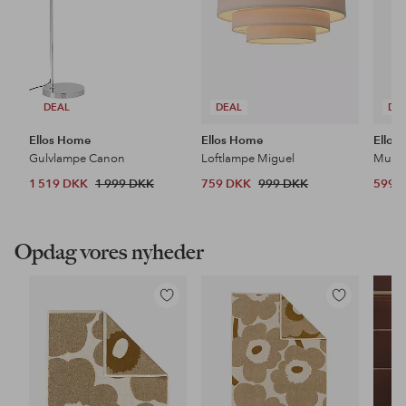
DEAL
DEAL
DE
Ellos Home
Ellos Home
Ellos
Gulvlampe Canon
Loftlampe Miguel
1 519 DKK
1 999 DKK
759 DKK
999 DKK
599 
Opdag vores nyheder
Tilføj
Tilføj
til
til
favoritter
favoritter