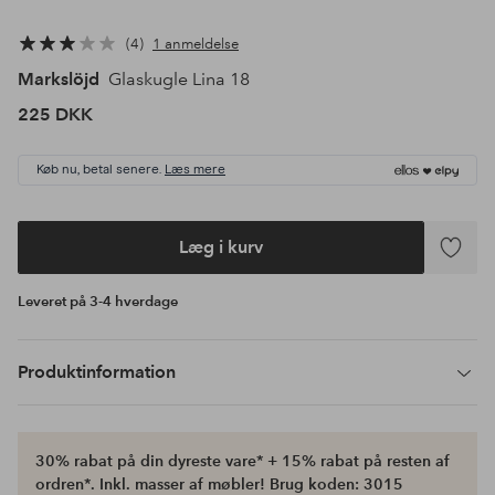
4
1 anmeldelse
Markslöjd
Glaskugle Lina 18
225 DKK
Køb nu, betal senere.
Læs mere
Læg i kurv
Tilføj
til
Leveret på 3-4 hverdage
favoritte
Produktinformation
30% rabat på din dyreste vare* + 15% rabat på resten af
ordren*. Inkl. masser af møbler! Brug koden: 3015