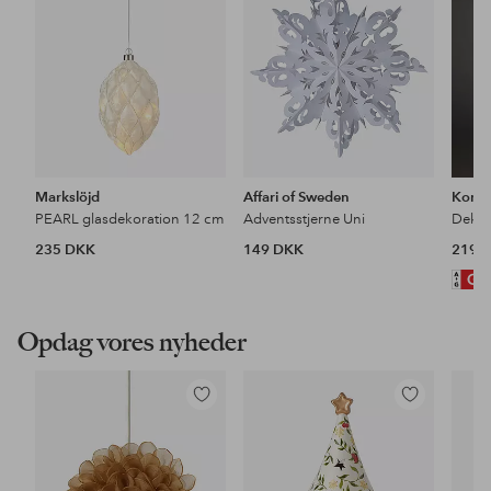
Markslöjd
Affari of Sweden
Konst
PEARL glasdekoration 12 cm
Adventsstjerne Uni
235 DKK
149 DKK
219 
Opdag vores nyheder
Tilføj
Tilføj
til
til
favoritter
favoritter