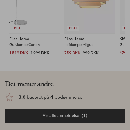
DEAL
DEAL
DE
Ellos Home
Ellos Home
KM H
Gulvlampe Canon
Loftlampe Miguel
Gulvt
1 519 DKK
1 999 DKK
759 DKK
999 DKK
479 
Det mener andre
3.0
baseret på
4
bedømmelser
Vis alle anmeldelser (1)