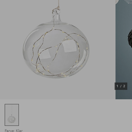
1
/
2
Farve: Klar