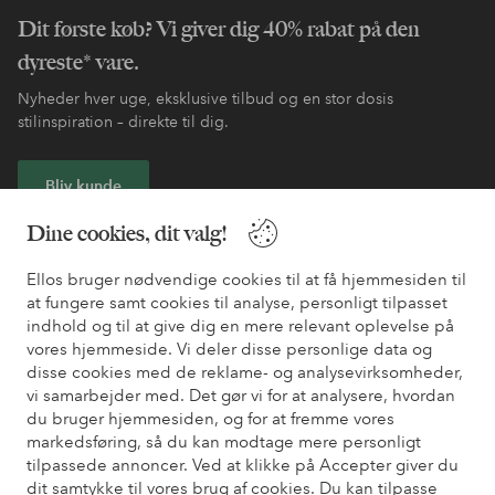
Dit første køb? Vi giver dig 40% rabat på den
dyreste* vare.
Nyheder hver uge, eksklusive tilbud og en stor dosis
stilinspiration – direkte til dig.
Bliv kunde
Dine cookies, dit valg!
* Se tilbudsbetingelser ved registrering
Ellos bruger nødvendige cookies til at få hjemmesiden til
at fungere samt cookies til analyse, personligt tilpasset
Har du brug for hjælp?
indhold og til at give dig en mere relevant oplevelse på
vores hjemmeside. Vi deler disse personlige data og
Du kan finde svar på de oftest stillede spørgsmål i vores FAQ.
disse cookies med de reklame- og analysevirksomheder,
Du kan også finde oplysninger om, hvordan du kontakter os.
vi samarbejder med. Det gør vi for at analysere, hvordan
du bruger hjemmesiden, og for at fremme vores
Kundeservice
Bestilling
Betalingsmåde
Le
markedsføring, så du kan modtage mere personligt
tilpassede annoncer. Ved at klikke på Accepter giver du
dit samtykke til vores brug af cookies. Du kan tilpasse