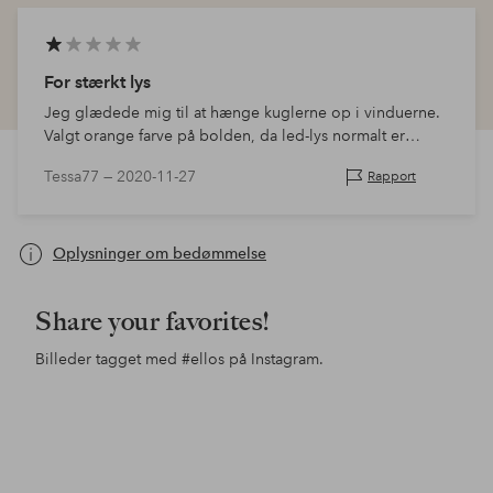
For stærkt lys
Jeg glædede mig til at hænge kuglerne op i vinduerne.
Valgt orange farve på bolden, da led-lys normalt er
kolde. Problemet er, at blylysforbindelsen inde i kuglen
Tessa77 —
2020-11-27
Rapport
er så stærk, at det bar…
Oplysninger om bedømmelse
Share your favorites!
Billeder tagget med
#ellos
på Instagram.
Opslag
pandaskreationer
Opslag
butikspan
Ops
styl
offentliggjort
offentliggjort
offe
af
af
af