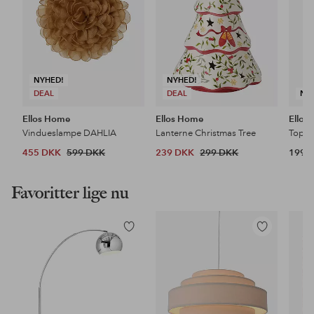
NYHED!
NYHED!
DEAL
DEAL
NY
Ellos Home
Ellos Home
Ellos
Vindueslampe DAHLIA
Lanterne Christmas Tree
Topstj
455 DKK
599 DKK
239 DKK
299 DKK
199 
Favoritter lige nu
Tilføj
Tilføj
til
til
favoritter
favoritter