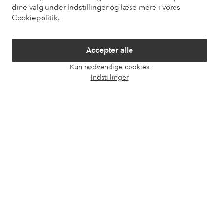
dine valg under Indstillinger og læse mere i vores
Mine sider
Cookiepolitik
.
Om Ellos
Accepter alle
Kun nødvendige cookies
Vores tjenester
Åbn
Indstillinger
chat
Vilkår
Venner
Sikre betalinger - betal nu eller del op
Vil du vide mere om
vores betalingsmuligheder
?
elpy
elpy