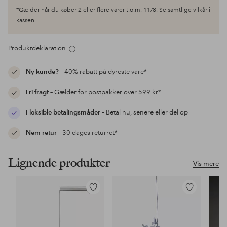
*Gælder når du køber 2 eller flere varer t.o.m. 11/8. Se samtlige vilkår i
kassen.
Produktdeklaration
Ny kunde?
– 40% rabatt på dyreste vare*
Fri fragt
– Gælder for postpakker over 599 kr*
Fleksible betalingsmåder
– Betal nu, senere eller del op
Nem retur
– 30 dages returret*
Lignende produkter
Vis mere
Tilføj
Tilføj
til
til
favoritter
favoritter