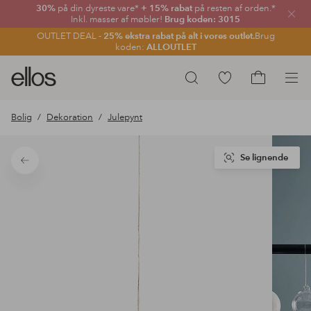
30%
på din dyreste vare*
+ 15% rabat
på resten af orden.*
Luk
Inkl. masser af møbler!
Brug koden: 3015
OUTLET DEAL -
25% ekstra rabat på alt i vores outlet.
Brug
koden:
ALLOUTLET
Ellos
Gå
Søg
logo
til
Gå
-
favoritmarkerede
til
Bolig
Dekoration
Julepynt
gå
produkter
indkøbskur
til
forsiden
Se lignende
Tilbage