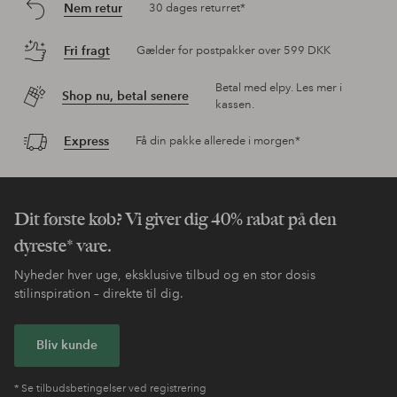
Nem retur
30 dages returret*
Fri fragt
Gælder for postpakker over 599 DKK
Betal med elpy. Les mer i
Shop nu, betal senere
kassen.
Express
Få din pakke allerede i morgen*
Dit første køb? Vi giver dig 40% rabat på den
dyreste* vare.
Nyheder hver uge, eksklusive tilbud og en stor dosis
stilinspiration – direkte til dig.
Bliv kunde
* Se tilbudsbetingelser ved registrering