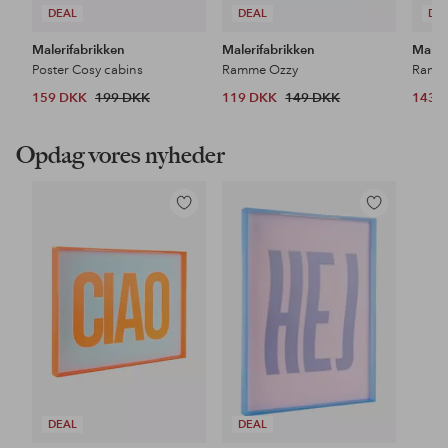
DEAL
DEAL
DE
Malerifabrikken
Malerifabrikken
Maler
Poster Cosy cabins
Ramme Ozzy
Ramm
159 DKK
199 DKK
119 DKK
149 DKK
143 
Opdag vores nyheder
Tilføj
Tilføj
til
til
favoritter
favoritter
DEAL
DEAL