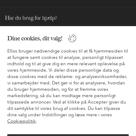
Har du brug for hjælp?
Du kan finde svar på de oftest stillede spørgsmål i vores FAQ.
Du kan også finde oplysninger om, hvordan du kontakter os.
Dine cookies, dit valg!
Ellos bruger nødvendige cookies til at få hjemmesiden til
Kundeservice
Bestilling
Betalingsmåde
Le
at fungere samt cookies til analyse, personligt tilpasset
indhold og til at give dig en mere relevant oplevelse på
vores hjemmeside. Vi deler disse personlige data og
Mine sider
disse cookies med de reklame- og analysevirksomheder,
vi samarbejder med. Det gør vi for at analysere, hvordan
du bruger hjemmesiden, og for at fremme vores
Om Ellos
markedsføring, så du kan modtage mere personligt
tilpassede annoncer. Ved at klikke på Accepter giver du
dit samtykke til vores brug af cookies. Du kan tilpasse
Vores tjenester
dine valg under Indstillinger og læse mere i vores
Cookiepolitik
.
Vilkår