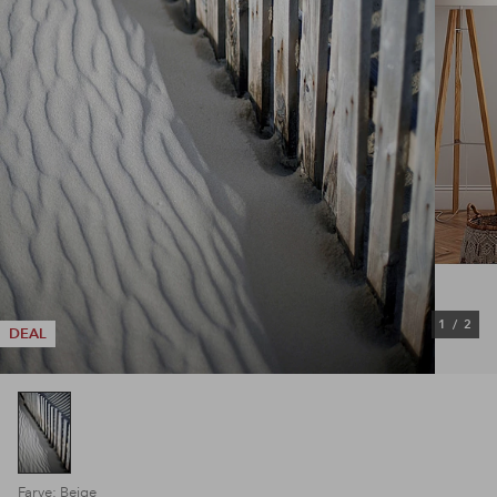
1
/
2
DEAL
Farve: Beige