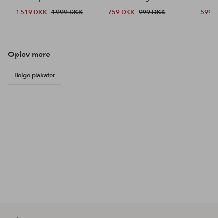
1 519 DKK
1 999 DKK
759 DKK
999 DKK
599 
Oplev mere
Beige plakater