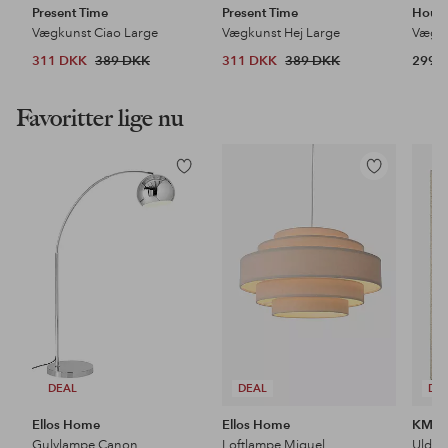
Present Time
Present Time
House
Vægkunst Ciao Large
Vægkunst Hej Large
Vægku
311 DKK
389 DKK
311 DKK
389 DKK
299,
Favoritter lige nu
Tilføj
Tilføj
til
til
favoritter
favoritter
DEAL
DEAL
DE
Ellos Home
Ellos Home
KM H
Gulvlampe Canon
Loftlampe Miguel
Uldtæ