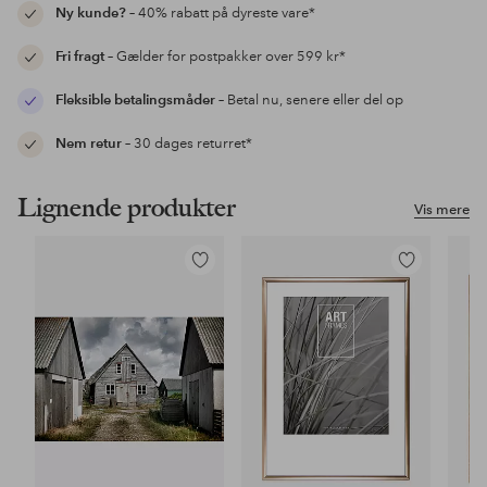
Ny kunde?
– 40% rabatt på dyreste vare*
Fri fragt
– Gælder for postpakker over 599 kr*
Fleksible betalingsmåder
– Betal nu, senere eller del op
Nem retur
– 30 dages returret*
Lignende produkter
Vis mere
Tilføj
Tilføj
til
til
favoritter
favoritter