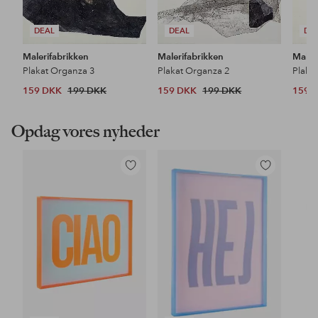
DEAL
DEAL
DE
Malerifabrikken
Malerifabrikken
Maler
Plakat Organza 3
Plakat Organza 2
Plaka
159 DKK
199 DKK
159 DKK
199 DKK
159 
Opdag vores nyheder
Tilføj
Tilføj
til
til
favoritter
favoritter