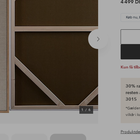
4 499 D
Køb nu, 
Næste
produkt
Kun få til
30% ra
resten 
3015
*Gælder 
1
/
6
vilkår i 
Produktde