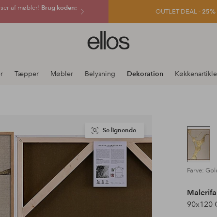
sser af møbler!
Brug koden:
OUTLET DEAL -
25% e
Ellos
logo
-
gå
er
Tæpper
Møbler
Belysning
Dekoration
Køkkenartikle
til
forsiden
Se lignende
Farve: Gol
Malerif
90x120 