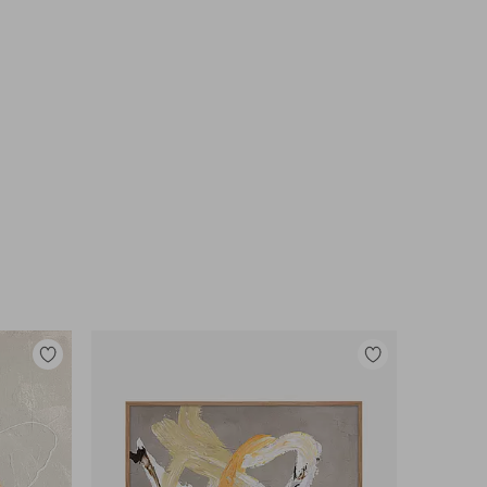
Tilføj
Tilføj
til
til
favoritter
favoritter