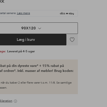
KK
betal senere.
Læs mere
90X120
Læg i kurv
Tilføj
til
bage:
Leveret på 4-5 uger
favoritter
bat på din dyreste vare* + 15% rabat på
af ordren*. Inkl. masser af møbler! Brug koden:
når du køber 2 eller flere varer t.o.m. 11/8. Se samtlige
kassen.
klaration