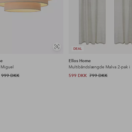
Se
DEAL
lignende
me
Ellos Home
 Miguel
Multibåndslængde Malva 2-pak i
999 DKK
599 DKK
799 DKK