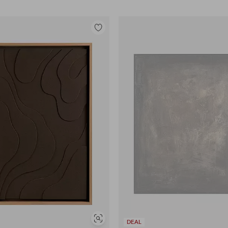
Tilføj
til
favoritter
Se
DEAL