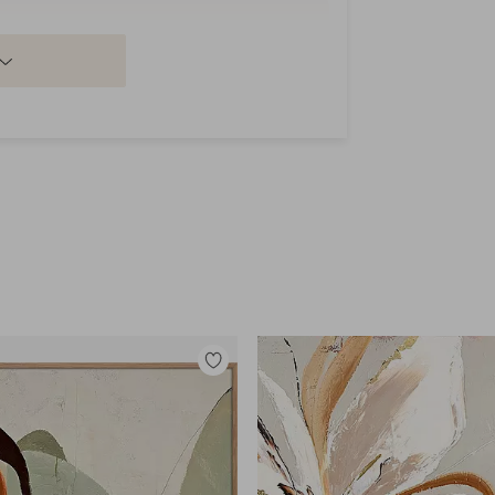
Tilføj
til
favoritter