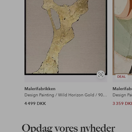
Se
DEAL
lignende
Malerifabrikken
Malerifab
Design Painting / Wild Horizon Gold / 90x120 Cm / Sort ramme
4 499 DKK
3 359 DK
Opdag vores nyheder