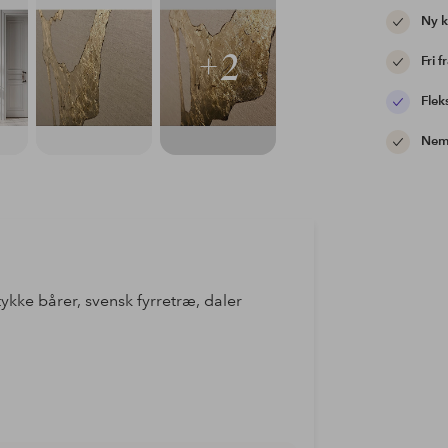
Ny 
+2
Fri f
Flek
Nem 
ykke bårer, svensk fyrretræ, daler