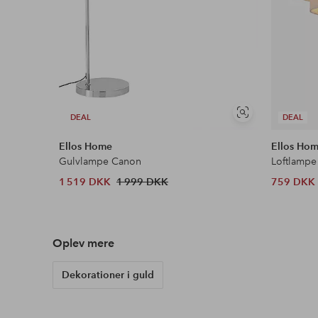
Se
DEAL
DEAL
lignende
Ellos Home
Ellos Ho
Gulvlampe Canon
Loftlampe
1 519 DKK
1 999 DKK
759 DKK
Oplev mere
Dekorationer i guld