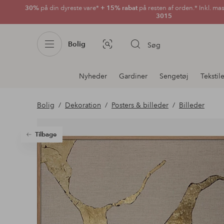
30%
på din dyreste vare*
+ 15% rabat
på resten af orden.* Inkl. ma
3015
Bolig
Søg
Billedsøgning
Afdelningsnavigation
Nyheder
Gardiner
Sengetøj
Tekstil
Bolig
Dekoration
Posters & billeder
Billeder
Tilbage