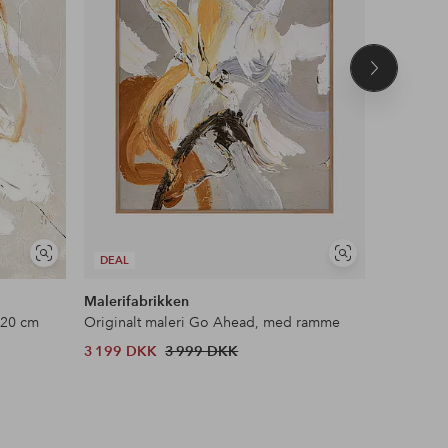
Næste
produkt
Se
Se
DEAL
lignende
lignende
Malerifabrikken
Malerifab
 120 cm
Originalt maleri Go Ahead, med ramme
3 199 DKK
3 999 DKK
4 199 D