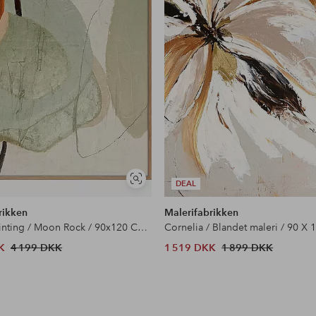
Se
DEAL
lignende
rikken
Malerifabrikken
Design Painting / Moon Rock / 90x120 Cm / Egetræsramme
Cornelia / Blandet maleri / 90 X
K
4 199 DKK
1 519 DKK
1 899 DKK