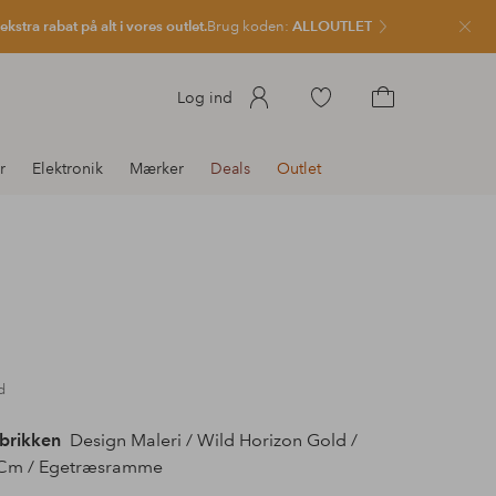
kstra rabat på alt i vores outlet.
Brug koden:
ALLOUTLET
Luk
Gå
Log ind
til
Gå
favoritmarkerede
til
r
Elektronik
Mærker
Deals
Outlet
produkter
indkøbskurven
d
abrikken
Design Maleri / Wild Horizon Gold /
Cm / Egetræsramme