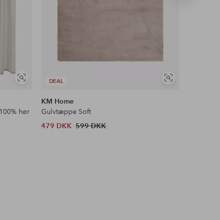
produkt
Se
Se
DEAL
DEAL
lignende
lignende
KM Home
Ellos Ho
 100% hør
Gulvtæppe Soft
Skridsikke
479 DKK
599 DKK
98 DKK