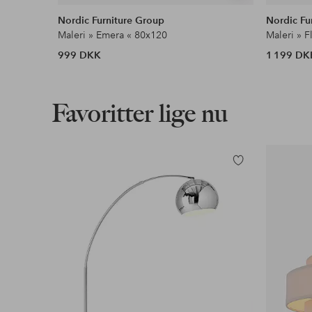
lignende
Nordic Furniture Group
Nordic Fu
Maleri » Emera « 80x120
Maleri » 
999 DKK
1 199 DK
Favoritter lige nu
Tilføj
til
favoritter