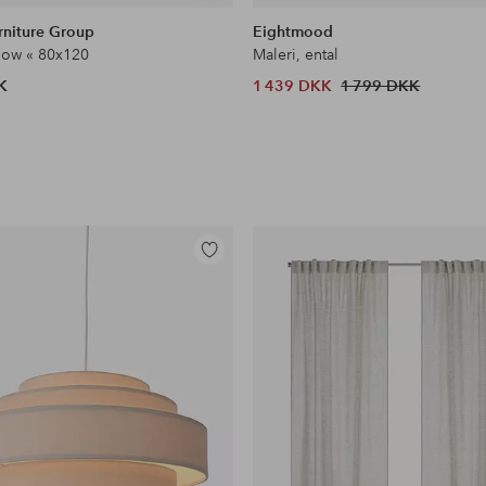
lignende
rniture Group
Eightmood
Flow « 80x120
Maleri, ental
K
1 439 DKK
1 799 DKK
Tilføj
til
favoritter