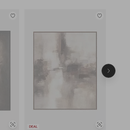
Tilføj
Tilføj
til
til
favoritter
favoritter
Næste
produkt
Se
Se
DEAL
DEAL