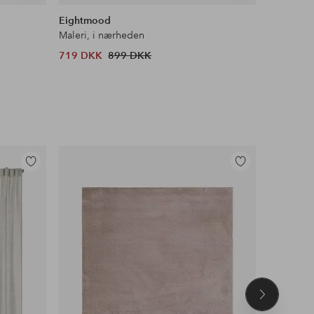
lignende
lignende
Eightmood
Eightmo
Maleri, i nærheden
Maleri, ha
719 DKK
899 DKK
959 DKK
Tilføj
Tilføj
til
til
favoritter
favoritter
Næste