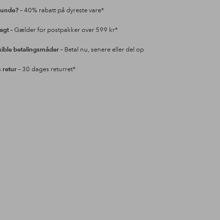
kunde?
– 40% rabatt på dyreste vare*
ragt
– Gælder for postpakker over 599 kr*
sible betalingsmåder
– Betal nu, senere eller del op
retur
– 30 dages returret*