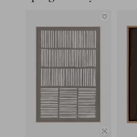
Tilføj
til
favoritter
Se