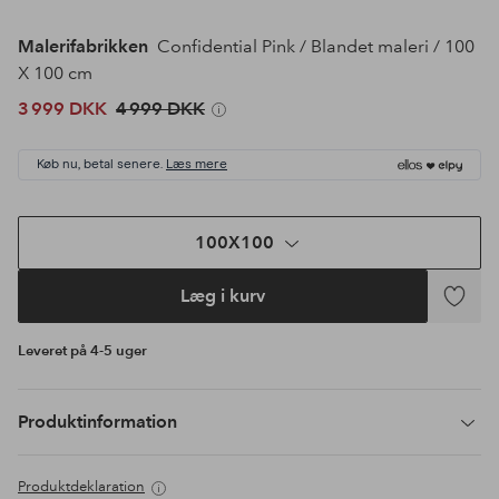
Malerifabrikken
Confidential Pink / Blandet maleri / 100
X 100 cm
3 999 DKK
4 999 DKK
Køb nu, betal senere.
Læs mere
100X100
Læg i kurv
Tilføj
til
Leveret på 4-5 uger
favoritte
Produktinformation
Produktdeklaration