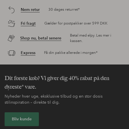
Nem retur
30 dages returret*
Fri fragt
Gælder for postpakker over 599 DKK
Betal med elpy. Les mer i
Shop nu, betal senere
kassen.
Express
Få din pakke allerede i morgen*
Dit første køb? Vi giver dig 40% rabat på den
dyreste* vare.
Nyheder hver uge, eksklusive tilbud og en stor dosis
stilinspiration – direkte til dig.
Bliv kunde