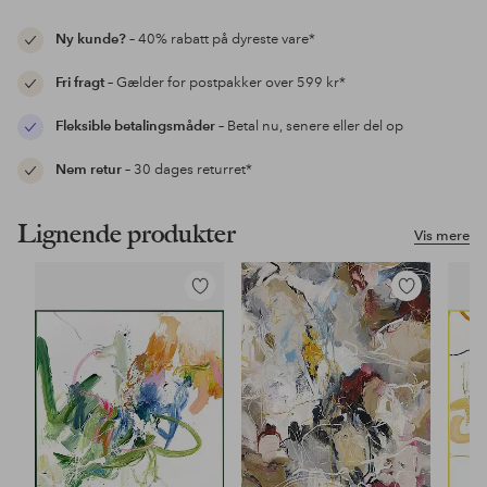
Ny kunde?
– 40% rabatt på dyreste vare*
Fri fragt
– Gælder for postpakker over 599 kr*
Fleksible betalingsmåder
– Betal nu, senere eller del op
Nem retur
– 30 dages returret*
Lignende produkter
Vis mere
Tilføj
Tilføj
til
til
favoritter
favoritter