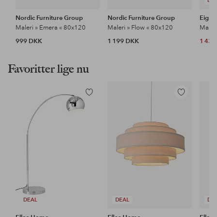
DE
Nordic Furniture Group
Nordic Furniture Group
Eigh
Maleri » Emera « 80x120
Maleri » Flow « 80x120
Maleri
999 DKK
1 199 DKK
1 43
Favoritter lige nu
Tilføj
Tilføj
til
til
favoritter
favoritter
DEAL
DEAL
DE