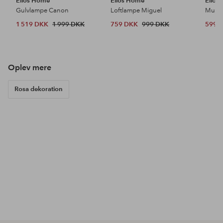
Ellos Home
Ellos Home
Ellos
Gulvlampe Canon
Loftlampe Miguel
1 519 DKK
1 999 DKK
759 DKK
999 DKK
599 
Oplev mere
Rosa dekoration