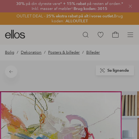
30%
på din dyreste vare*
+ 15% rabat
på resten af orden.*
Luk
Inkl. masser af møbler!
Brug koden: 3015
OUTLET DEAL -
25% ekstra rabat på alt i vores outlet.
Brug
koden:
ALLOUTLET
Ellos
Gå
Søg
logo
til
Gå
-
favoritmarkerede
til
Bolig
Dekoration
Posters & billeder
Billeder
gå
produkter
indkøbskur
til
forsiden
Se lignende
Tilbage