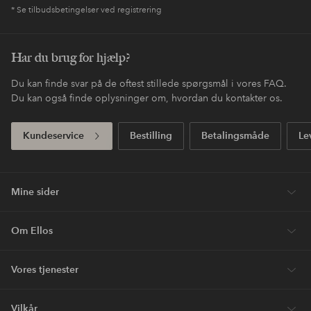
* Se tilbudsbetingelser ved registrering
Har du brug for hjælp?
Du kan finde svar på de oftest stillede spørgsmål i vores FAQ.
Du kan også finde oplysninger om, hvordan du kontakter os.
Kundeservice
Bestilling
Betalingsmåde
Le
Mine sider
Om Ellos
Vores tjenester
Vilkår