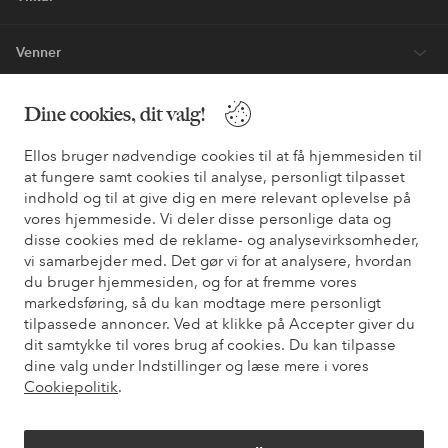
Venner
Dine cookies, dit valg!
Sikre betalinger - betal nu eller del op
Ellos bruger nødvendige cookies til at få hjemmesiden til
Vil du vide mere om
vores betalingsmuligheder
?
at fungere samt cookies til analyse, personligt tilpasset
indhold og til at give dig en mere relevant oplevelse på
elpy
elpy
vores hjemmeside. Vi deler disse personlige data og
disse cookies med de reklame- og analysevirksomheder,
vi samarbejder med. Det gør vi for at analysere, hvordan
du bruger hjemmesiden, og for at fremme vores
Danmark - Vælg land
markedsføring, så du kan modtage mere personligt
tilpassede annoncer. Ved at klikke på Accepter giver du
dit samtykke til vores brug af cookies. Du kan tilpasse
Facebook
Instagram
Pinterest
Youtube
dine valg under Indstillinger og læse mere i vores
Cookiepolitik
.