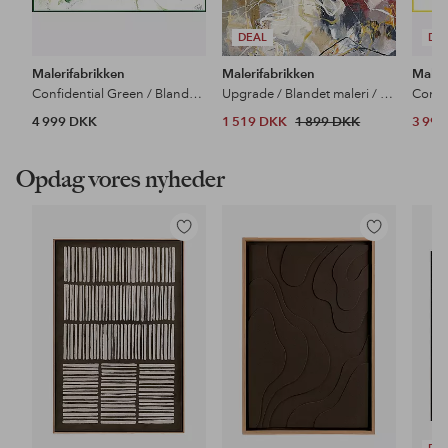
DEAL
DE
Malerifabrikken
Malerifabrikken
Maler
Confidential Green / Blandet maleri / 100 X 100 cm
Upgrade / Blandet maleri / 90 X 120 cm
4 999 DKK
1 519 DKK
1 899 DKK
3 99
Opdag vores nyheder
Tilføj
Tilføj
til
til
favoritter
favoritter