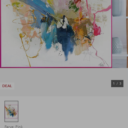
1
/
3
DEAL
Farve: Pink